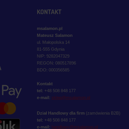
KONTAKT
msalamon.pl
Mateusz Salamon
ul. Małopolska 14
81-555 Gdynia
NIP: 9282047329
REGON: 080517896
A
BDO: 000356585
Kontakt
tel:
+48 508 848 177
e-mail:
sklep@msalamon.pl
Dział Handlowy dla firm
(zamówienia B2B)
tel:
+48 508 848 177
e-mail:
handlowy@msalamon.pl