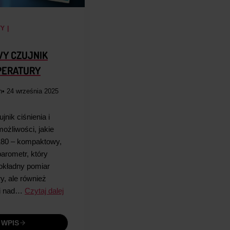
TY
|
WY CZUJNIK
MPERATURY
n
• 24 września 2025
nik ciśnienia i
ożliwości, jakie
180 – kompaktowy,
arometr, który
dokładny pomiar
ry, ale również
ci nad…
Czytaj dalej
 WPIS