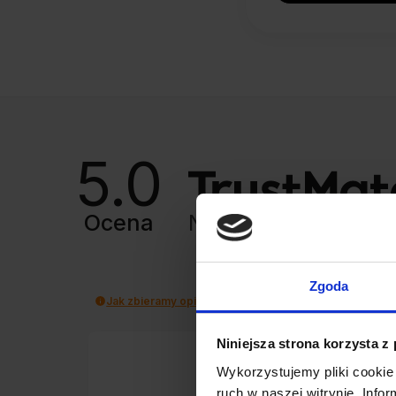
5.0
Ocena
Na podstawie
8427
Zgoda
Jak zbieramy opinie?
Niniejsza strona korzysta z
Marek
Wykorzystujemy pliki cookie 
ruch w naszej witrynie. Inf