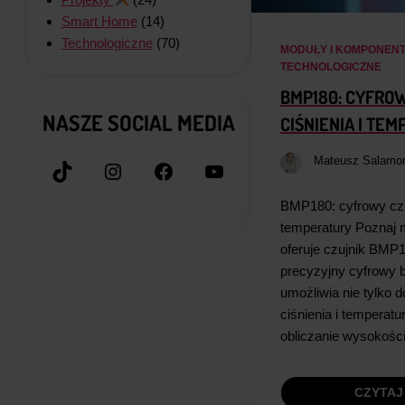
Smart Home
(14)
Technologiczne
(70)
MODUŁY I KOMPONEN
TECHNOLOGICZNE
BMP180: CYFRO
NASZE SOCIAL MEDIA
CIŚNIENIA I TE
Mateusz Salamo
TikTok
Instagram
Facebook
YouTube
BMP180: cyfrowy czuj
temperatury Poznaj m
oferuje czujnik BMP
precyzyjny cyfrowy b
umożliwia nie tylko 
ciśnienia i temperatu
obliczanie wysokoś
CZYTAJ