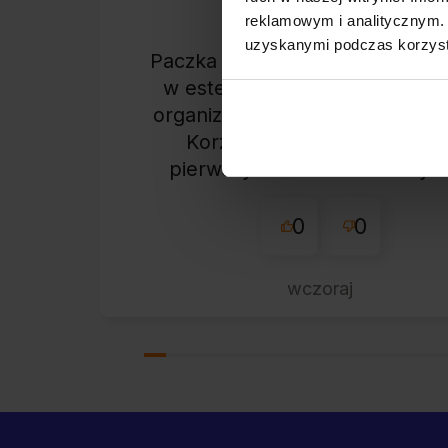
zweryfikowano
reklamowym i analitycznym. 
uzyskanymi podczas korzysta
Paczka dotarła do mnie bezpie
w estetycznym pudełku. Świe
organizacja i błyskawiczna wys
Korzystam z tego sklepu ni
pierwszy raz - zawsze wszys
perfekt. Polecam z całym
przekonaniem.
0
0
wczoraj