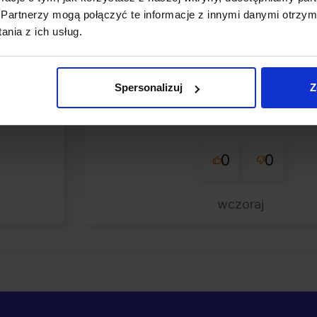
zweryfikowano
Partnerzy mogą połączyć te informacje z innymi danymi otrzym
nia z ich usług.
cznie
Otrzymałem paczkę w ba
tna
dobrym stanie.Kontakt ze s
yłka.
Spersonalizuj
Z
był bezproblemowy, a ca
e
zamówienie przebiegło spraw
tko
0
0
wczoraj