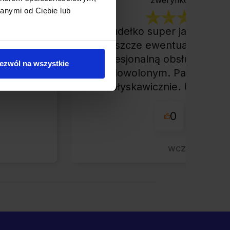
zweryfikowano
anymi od Ciebie lub
Pudełko super jakości, w
rdzo
jeszcze ewentualny zwrot
klepem
profesjonalną obsługą ciężk
ezwól na wszystkie
łe
zadowolonym. Paczkę otr
nie.
błyskawicznie. Udane za
przyjemna obsługa. Wa
0
0
wczoraj