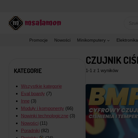
Przejdź
do
treści
Wyszu
produk
Promocje
Nowości
Minikomputery
Elektronika
CZUJNIK CIŚ
KATEGORIE
1-1 z 1 wyników
Wszystkie kategorie
Eval boardy
(7)
Inne
(3)
Moduły i komponenty
(66)
Nowinki technologiczne
(3)
Nowości
(11)
Poradniki
(82)
Projekty
(24)