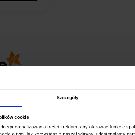
opinii
z całego okresu
Szczegóły
 plików cookie
Marcin
do spersonalizowania treści i reklam, aby oferować funkcje sp
ormacje o tym, jak korzystasz z naszej witryny, udostępniamy p