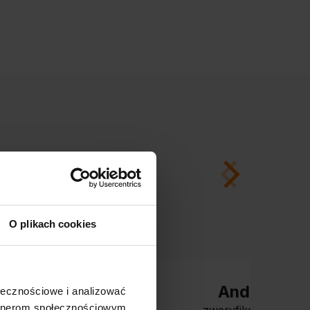
O plikach cookies
Andrzej
ołecznościowe i analizować
artnerom społecznościowym,