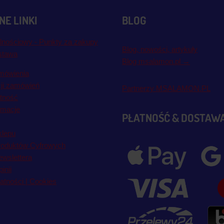
E LINKI
BLOG
lnościowy - Punkty za zakupy
Blog, nowości, artykuły
stawa
Blog msalamon.pl →
mówienia
cji zamówień
Partnerzy MSALAMON.PL
atność
amacje
PŁATNOŚĆ & DOSTAW
klepu
roduktów Cyfrowych
wslettera
inii
atności | Cookies