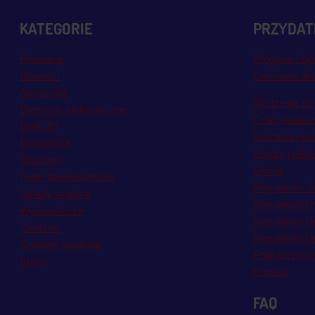
KATEGORIE
PRZYDATN
Promocje
Program Loja
Nowości
Darmowa do
Akcesoria
Śledzenie za
Elementy elektroniczne
Czas realiza
Druk 3D
Dostawa i pł
Mechanika
Zwroty i rekl
Obudowy
Opinie
Płytki deweloperskie
Regulamin S
Układy scalone
Regulamin P
Wyświetlacze
Regulamin Ne
Zasilanie
Regulamin Op
Zestawy startowe
Polityka pryw
Kursy
Kontakt
FAQ