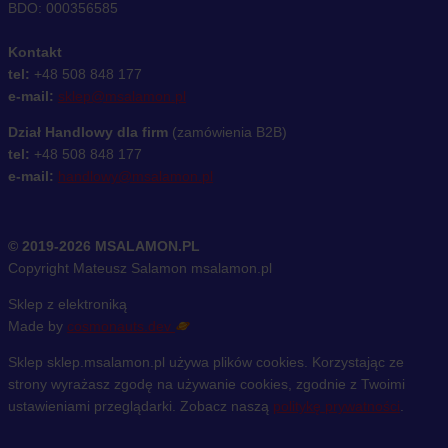
BDO: 000356585
Kontakt
tel:
+48 508 848 177
e-mail:
sklep@msalamon.pl
Dział Handlowy dla firm
(zamówienia B2B)
tel:
+48 508 848 177
e-mail:
handlowy@msalamon.pl
© 2019-2026 MSALAMON.PL
Copyright Mateusz Salamon msalamon.pl
Sklep z elektroniką
Made by
cosmonauts.dev
Sklep sklep.msalamon.pl używa plików cookies. Korzystając ze
strony wyrażasz zgodę na używanie cookies, zgodnie z Twoimi
ustawieniami przeglądarki. Zobacz naszą
politykę prywatności
.