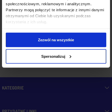
społecznościowym, reklamowym i analitycznym.
Partnerzy mogą połączyć te informacje z innymi danymi
wczoraj
otrzymanymi od Ciebie lub uzyskanymi podczas
korzystania z ich usług.
zebranych i zweryfikowanych
Zezwól na wszystkie
przez
Spersonalizuj
KATEGORIE
PRZYDATNE LINKI