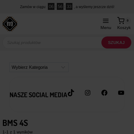
Przejdź
06
:
56
:
33
Zamów w ciągu:
, a wyślemy jeszcze dziś!
do
treści
0
Menu
Koszyk
Wyszukiwarka
produktów
SZUKAJ
Kategorie
TikTok
Instagram
Facebook
YouT
NASZE SOCIAL MEDIA
BMS 4S
1-1 z 1 wyników