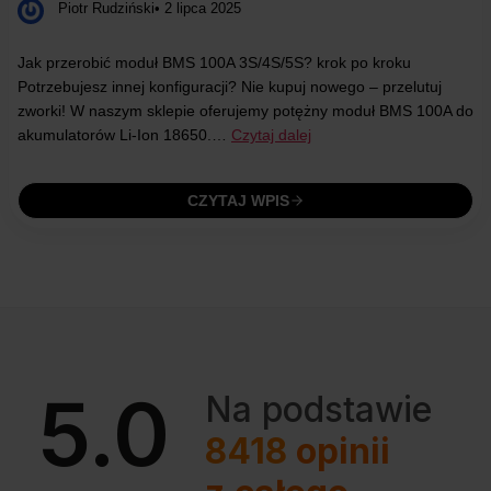
Piotr Rudziński
• 2 lipca 2025
Jak przerobić moduł BMS 100A 3S/4S/5S? krok po kroku
Potrzebujesz innej konfiguracji? Nie kupuj nowego – przelutuj
zworki! W naszym sklepie oferujemy potężny moduł BMS 100A do
akumulatorów Li-Ion 18650.…
Czytaj dalej
CZYTAJ WPIS
5.0
Na podstawie
8418
opinii