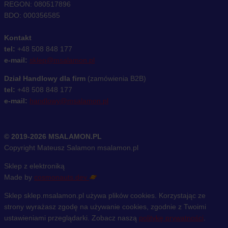
REGON: 080517896
BDO: 000356585
Kontakt
tel:
+48 508 848 177
e-mail:
sklep@msalamon.pl
Dział Handlowy dla firm
(zamówienia B2B)
tel:
+48 508 848 177
e-mail:
handlowy@msalamon.pl
© 2019-2026 MSALAMON.PL
Copyright Mateusz Salamon msalamon.pl
Sklep z elektroniką
Made by
cosmonauts.dev
Sklep sklep.msalamon.pl używa plików cookies. Korzystając ze
strony wyrażasz zgodę na używanie cookies, zgodnie z Twoimi
ustawieniami przeglądarki. Zobacz naszą
politykę prywatności
.