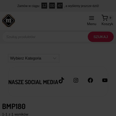
Przejdź
12
:
00
:
46
Zamów w ciągu:
, a wyślemy jeszcze dziś!
do
treści
0
Menu
Koszyk
Wyszukiwarka
produktów
SZUKAJ
Kategorie
TikTok
Instagram
Facebook
YouT
NASZE SOCIAL MEDIA
BMP180
1-1 z 1 wyników