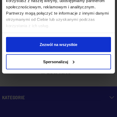
korzystasz z naszej witryny, udostępniamy partnerom
0
0
społecznościowym, reklamowym i analitycznym.
Partnerzy mogą połączyć te informacje z innymi danymi
otrzymanymi od Ciebie lub uzyskanymi podczas
dzisiaj
korzystania z ich usług.
Zezwól na wszystkie
zebranych i zweryfikowanych
przez
Spersonalizuj
KATEGORIE