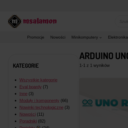
Przejdź
do
treści
Wyszu
produk
Promocje
Nowości
Minikomputery
Elektronika
ARDUINO UN
KATEGORIE
1-1 z 1 wyników
Wszystkie kategorie
Eval boardy
(7)
Inne
(3)
Moduły i komponenty
(66)
Nowinki technologiczne
(3)
Nowości
(11)
Poradniki
(82)
Projekty
(24)