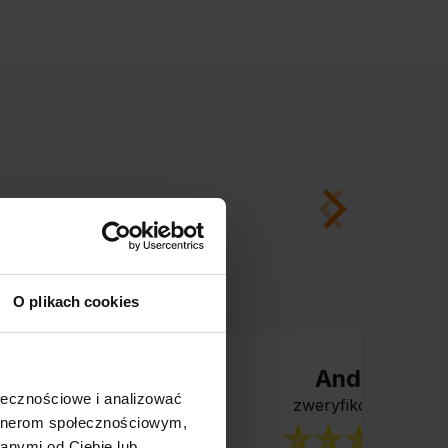
O plikach cookies
Andrzej
ołecznościowe i analizować
zweryfikowano
artnerom społecznościowym,
anymi od Ciebie lub