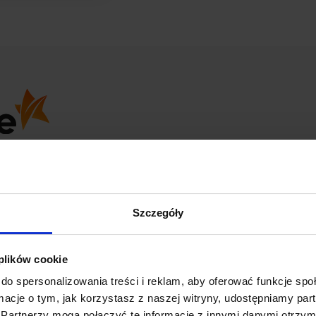
opinii
z całego okresu
Szczegóły
 plików cookie
Marcin
do spersonalizowania treści i reklam, aby oferować funkcje sp
zweryfikowano
ormacje o tym, jak korzystasz z naszej witryny, udostępniamy p
Partnerzy mogą połączyć te informacje z innymi danymi otrzym