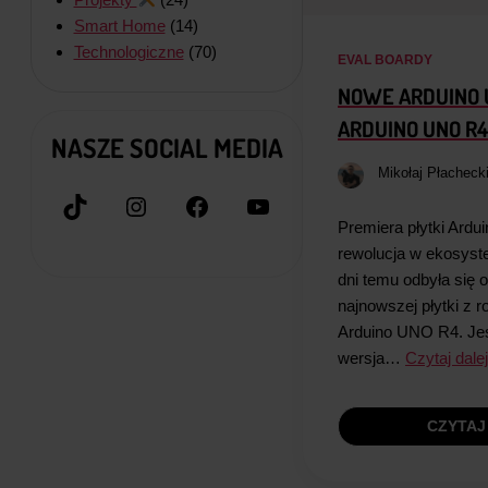
Smart Home
(14)
Technologiczne
(70)
EVAL BOARDY
NOWE ARDUINO U
ARDUINO UNO R4
NASZE SOCIAL MEDIA
Mikołaj Płacheck
TikTok
Instagram
Facebook
YouTube
Premiera płytki Ard
rewolucja w ekosyste
dni temu odbyła się o
najnowszej płytki z r
Arduino UNO R4. Jes
wersja…
Czytaj dalej
CZYTAJ