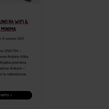
NO R4 WIFI &
 MINIMA
i
• 8 sierpnia 2023
uino UNO R4 –
mie Arduino Kilka
ficjalna premiera
odziny Arduino –
t to odświeżona
 WPIS