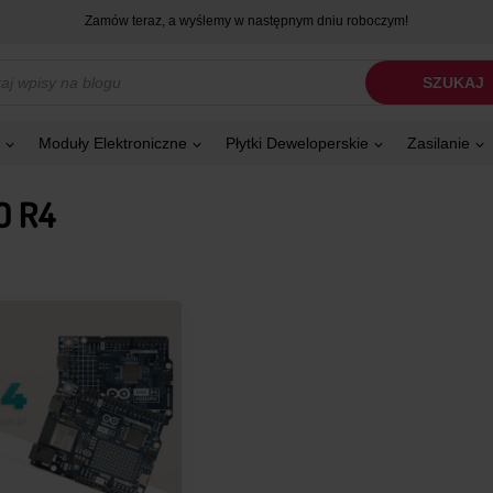
Zamów teraz, a wyślemy w następnym dniu roboczym!
kiwarka
SZUKAJ
tów
Moduły Elektroniczne
Płytki Deweloperskie
Zasilanie
O R4