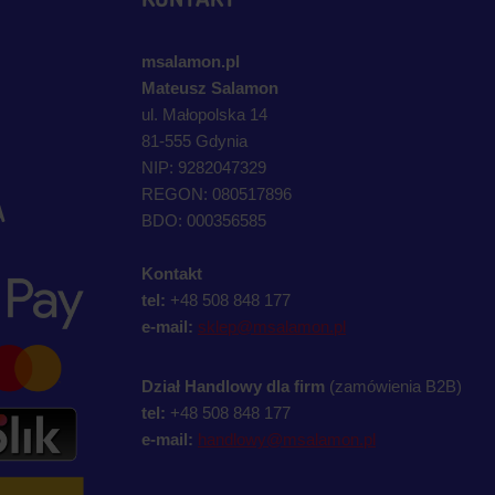
msalamon.pl
Mateusz Salamon
ul. Małopolska 14
81-555 Gdynia
NIP: 9282047329
REGON: 080517896
A
BDO: 000356585
Kontakt
tel:
+48 508 848 177
e-mail:
sklep@msalamon.pl
Dział Handlowy dla firm
(zamówienia B2B)
tel:
+48 508 848 177
e-mail:
handlowy@msalamon.pl