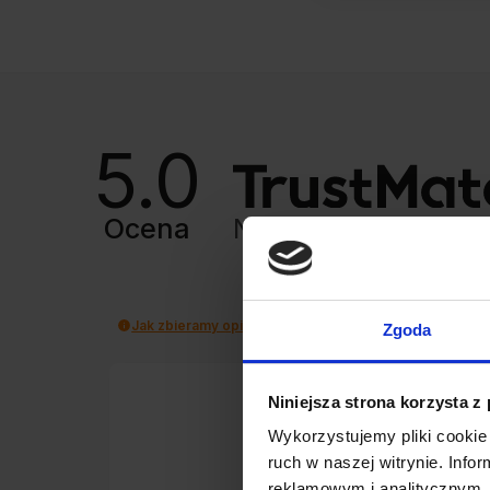
5.0
Ocena
Na podstawie
8427
Jak zbieramy opinie?
Zgoda
Niniejsza strona korzysta z
Marek
Wykorzystujemy pliki cookie 
zweryfikowano
ruch w naszej witrynie. Inf
reklamowym i analitycznym. 