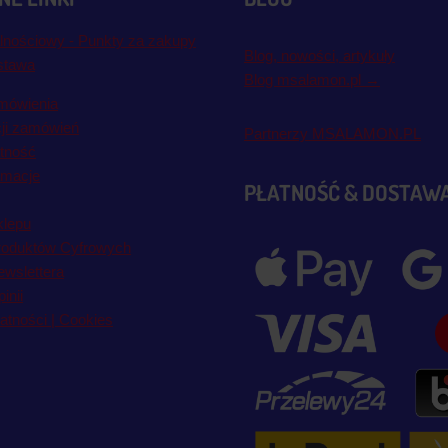
lnościowy - Punkty za zakupy
Blog, nowości, artykuły
stawa
Blog msalamon.pl →
mówienia
cji zamówień
Partnerzy MSALAMON.PL
atność
amacje
PŁATNOŚĆ & DOSTAW
klepu
roduktów Cyfrowych
wslettera
inii
atności | Cookies