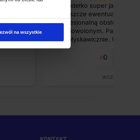
Pudełko super jakości, w
rdzo
jeszcze ewentualny zwrot
klepem
profesjonalną obsługą ciężk
łe
zadowolonym. Paczkę otr
ezwól na wszystkie
nie.
błyskawicznie. Udane za
przyjemna obsługa. Wa
0
0
wczoraj
KONTAKT