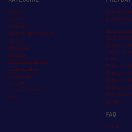
Promocje
Program Loja
Nowości
Darmowa do
Akcesoria
Śledzenie za
Elementy elektroniczne
Czas realiza
Druk 3D
Dostawa i pł
Mechanika
Zwroty i rekl
Obudowy
Opinie
Płytki deweloperskie
Regulamin S
Układy scalone
Regulamin P
Wyświetlacze
Regulamin Ne
Zasilanie
Regulamin Op
Zestawy startowe
Polityka pryw
Kursy
Kontakt
FAQ
O mnie