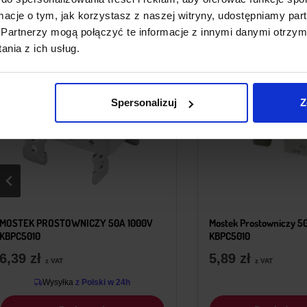
ormacje o tym, jak korzystasz z naszej witryny, udostępniamy p
Partnerzy mogą połączyć te informacje z innymi danymi otrzym
nia z ich usług.
Spersonalizuj
Z
CZY 50A 1000V
Mostek Prostowniczy 50A 1000V
KBPC5010
5,89
zł
z VAT
olski w 24h