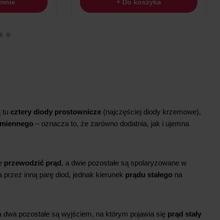
+ Do koszyka
+ Do
ą tu
cztery diody prostownicze
(najczęściej diody krzemowe),
emiennego
– oznacza to, że zarówno dodatnia, jak i ujemna
ie
przewodzić prąd
, a dwie pozostałe są spolaryzowane w
a przez inną parę diod, jednak kierunek
prądu stałego
na
a dwa pozostałe są wyjściem, na którym pojawia się
prąd stały