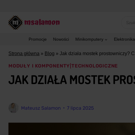
Przejdź
do
treści
Wyszu
produk
Promocje
Nowości
Minikomputery
Elektronika
Strona główna
»
Blog
»
Jak działa mostek prostowniczy? C
MODUŁY I KOMPONENTY
|
TECHNOLOGICZNE
JAK DZIAŁA MOSTEK PR
Mateusz Salamon
7 lipca 2025