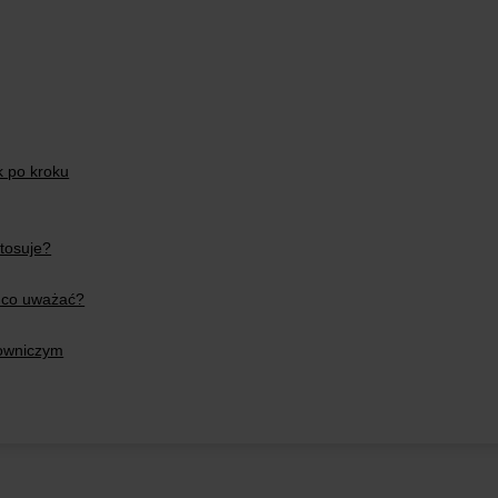
k po kroku
tosuje?
 co uważać?
towniczym