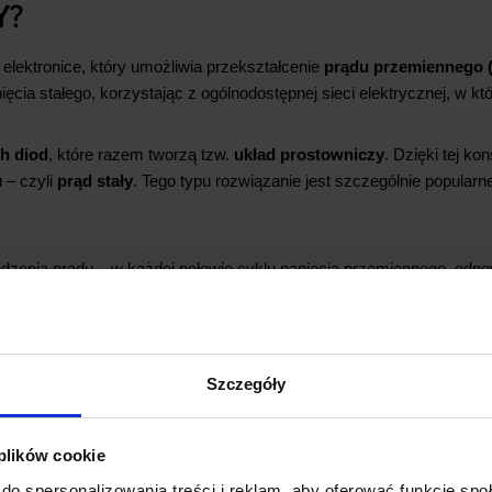
Y?
elektronice, który umożliwia przekształcenie
prądu przemiennego 
ia stałego, korzystając z ogólnodostępnej sieci elektrycznej, w któ
ch diod
, które razem tworzą tzw.
układ prostowniczy
. Dzięki tej ko
 – czyli
prąd stały
. Tego typu rozwiązanie jest szczególnie popular
dzenia prądu – w każdej połowie cyklu napięcia przemiennego, odp
w
kierunku zaporowym
i nie przewodzą. Dzięki temu, prąd na wyjś
znych
.
nie zarówno w prostych, domowych układach, jak i w zaawansowan
Szczegóły
szerokie możliwości adaptacji do różnych typów
prądu
i napięć. Wsp
 PCB, po duże mostki stosowane w zasilaczach wysokiej mocy.
 plików cookie
do spersonalizowania treści i reklam, aby oferować funkcje sp