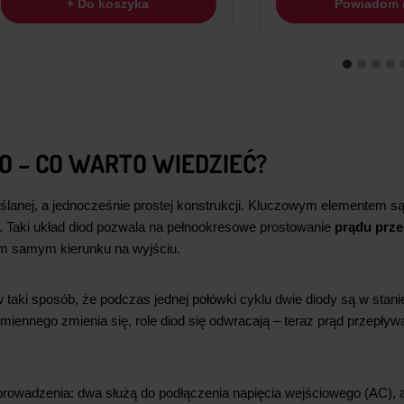
szyka
Powiadom mnie
 – CO WARTO WIEDZIEĆ?
ślanej, a jednocześnie prostej konstrukcji. Kluczowym elementem s
. Taki układ diod pozwala na pełnookresowe prostowanie
prądu prz
ym samym kierunku na wyjściu.
w taki sposób, że podczas jednej połówki cyklu dwie diody są w stan
miennego zmienia się, role diod się odwracają – teraz prąd przepływ
rowadzenia: dwa służą do podłączenia napięcia wejściowego (AC), 