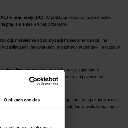
(AC)
w
prąd stały (DC)
. W praktyce oznacza to, że mostek
rej prąd zmienia kierunek przepływu.
nstrukcji, niezależnie od polaryzacji napięcia na wejściu, na
ne w zasilaczach, ładowarkach, systemach automatyki, a także w
owiednie diody przewodzą prąd w kierunku zgodnym z
ciu płynie zawsze w tym samym kierunku, co pozwala na
ych systemach przemysłowych. Jego konstrukcja zapewnia nie
O plikach cookies
ółcześnie mostki prostownicze są dostępne w wielu wariantach –
ołecznościowe i analizować