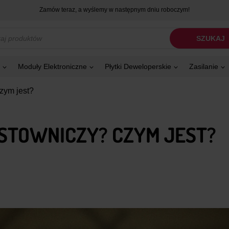
Zamów teraz, a wyślemy w następnym dniu roboczym!
kiwarka
SZUKAJ
tów
Moduły Elektroniczne
Płytki Deweloperskie
Zasilanie
zym jest?
OSTOWNICZY? CZYM JEST?