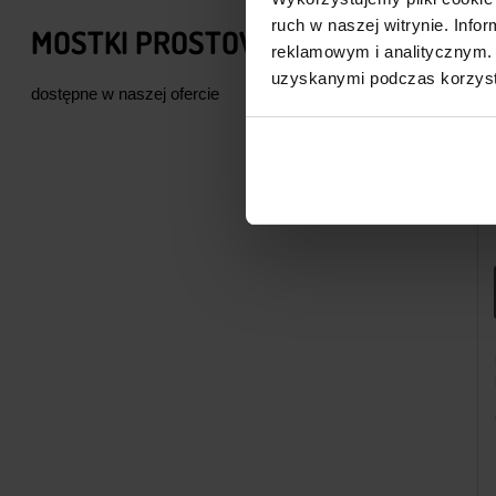
ruch w naszej witrynie. Inf
MOSTKI PROSTOWNICZE
reklamowym i analitycznym. 
uzyskanymi podczas korzysta
dostępne w naszej ofercie
Mostek Prostowniczy 2A 1000V DIP-4
MOSTEK PROSTOWNI
DB207
KBPC5010
1,39
zł
6,39
zł
z VAT
z VAT
Wysyłka
z P