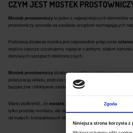
CZYM JEST MOSTEK PROSTOWNICZ
Mostek prostowniczy
to jeden z najważniejszych elementów w 
prostowniczy pozwala na zasilanie urządzeń wymagających napięc
Podstawą działania mostka jest odpowiednie połączenie
cztere
wyjściu zawsze uzyskujemy napięcie o jednym, stałym kierunku
domowych sprzętach elektronicznych.
Mostek prostowniczy
działa na zasadzie selektywnego przewo
polaryzacją układu, podczas gdy pozostałe są spolaryzowane 
bezpieczne i efektywne zasilanie różnych
urządzeń elektronic
Warto podkreślić, że
mostek prostowniczy
znajduje zastosowa
Zgoda
tylko prostotę montażu, ale także niezawodność działania oraz 
od małych, kompaktowych elementów montowanych na płytkach
Niniejsza strona korzysta z
Wykorzystujemy pliki cookie 