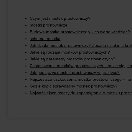
Czym jest mostek prostowniczy?
mostki prostownicze
Budowa mostka prostowniczego – co warto wiedzieć?
schemat mostka
Jak działa mostek prostowniczy? Zasada działania kro
Jakie są rodzaje mostków prostowniczych?
Jakie są parametry mostków prostowniczych?
Zastosowanie mostków prostowniczych – gdzie się je s
Jak podłączyć mostek prostowniczy w praktyce?
Najczęstsze uszkodzenia mostka prostowniczego – na
Gdzie kupić sprawdzony mostek prostowniczy?
Najważniejsze rzeczy do zapamiętania o mostku pros