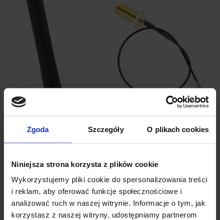
Zgoda
Szczegóły
O plikach cookies
Niniejsza strona korzysta z plików cookie
ANTENA WIFI 2.4GHZ 3DBI ŁAMANA
Wykorzystujemy pliki cookie do spersonalizowania treści
i reklam, aby oferować funkcje społecznościowe i
DOOKÓLNA Z PRZEWODEM
analizować ruch w naszej witrynie. Informacje o tym, jak
korzystasz z naszej witryny, udostępniamy partnerom