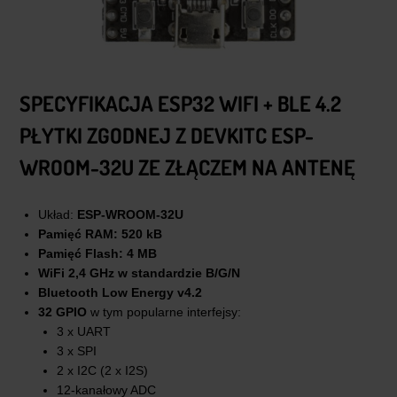
SPECYFIKACJA ESP32 WIFI + BLE 4.2
PŁYTKI ZGODNEJ Z DEVKITC ESP-
WROOM-32U ZE ZŁĄCZEM NA ANTENĘ
Układ:
ESP-WROOM-32U
Pamięć RAM: 520 kB
Pamięć Flash: 4 MB
WiFi 2,4 GHz w standardzie B/G/N
Bluetooth Low Energy v4.2
32 GPIO
w tym popularne interfejsy:
3 x UART
3 x SPI
2 x I2C (2 x I2S)
12-kanałowy ADC