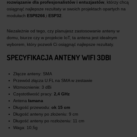
rozwiązanie dla profesjonalistów i entuzjastów
, którzy chcą
osiągnąć najlepsze rezultaty w swoich projektach opartych na
modułach
ESP8266
i
ESP32
.
Niezależnie od tego, czy planujesz zastosowanie anteny w
domu, biurze czy w projekcie IoT, ta antena jest idealnym
wyborem, który pozwoli Ci osiągnąć najlepsze rezultaty.
SPECYFIKACJA
ANTENY WIFI 3DBI
Złącze anteny: SMA
Przewód złącza U.FL na SMA w zestawie
Wzmocnienie: 3 dBi
Częstotliwość pracy:
2,4 GHz
Antena
łamana
Długość przewodu:
ok 15 cm
Długość anteny po złożeniu: 9 cm
Długość anteny po rozłożeniu: 11 cm
Waga: 10,5g