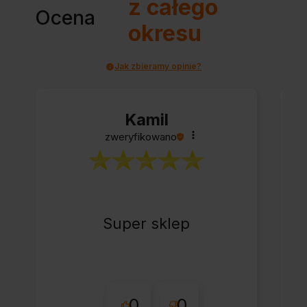
z całego
Ocena
okresu
Jak zbieramy opinie?
Kamil
zweryfikowano
Super sklep
0
0