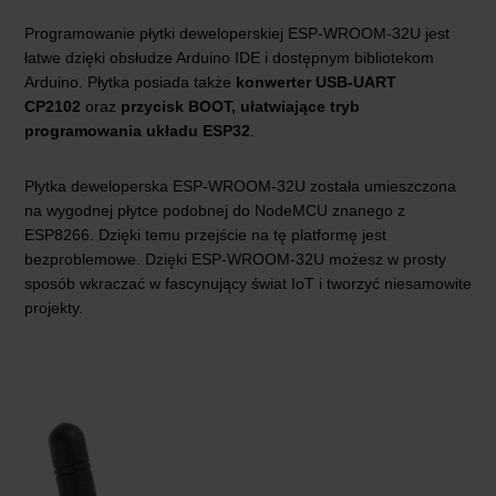
Programowanie płytki deweloperskiej ESP-WROOM-32U jest
łatwe dzięki obsłudze Arduino IDE i dostępnym bibliotekom
Arduino. Płytka posiada także
konwerter USB-UART
CP2102
oraz
przycisk BOOT, ułatwiające tryb
programowania układu ESP32
.
Płytka deweloperska ESP-WROOM-32U została umieszczona
na wygodnej płytce podobnej do NodeMCU znanego z
ESP8266. Dzięki temu przejście na tę platformę jest
bezproblemowe. Dzięki ESP-WROOM-32U możesz w prosty
sposób wkraczać w fascynujący świat IoT i tworzyć niesamowite
projekty.