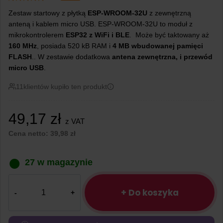
Zestaw startowy z płytką
ESP-WROOM-32U
z zewnętrzną
anteną i kablem micro USB. ESP-WROOM-32U to moduł z
mikrokontrolerem
ESP32 z WiFi i BLE
. Może być taktowany aż
160 MHz
, posiada 520 kB RAM i
4 MB wbudowanej pamięci
FLASH
.. W zestawie dodatkowa
antena zewnętrzna, i przewód
micro USB
.
11
klientów kupiło ten produkt
49,17
zł
z VAT
Cena netto:
39,98
zł
27 w magazynie
ilość
Zestaw
+ Do koszyka
ESP32
ESP-