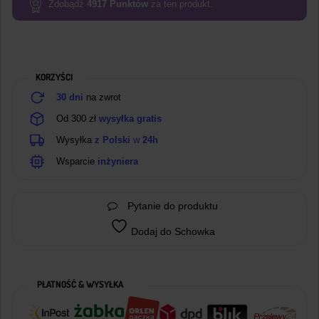
WROOM-
Zdobądź
4917
Punktów
za ten produkt.
32U
z
anteną
i
KORZYŚCI
przewodem
USB
30 dni
na zwrot
Od 300 zł
wysyłka gratis
Wysyłka
z Polski
w
24h
Wsparcie
inżyniera
Pytanie do produktu
Dodaj do Schowka
PŁATNOŚĆ & WYSYŁKA