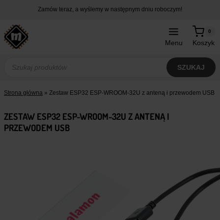
Przejdź
Zamów teraz, a wyślemy w następnym dniu roboczym!
do
treści
0
Menu
Koszyk
Wyszukiwarka
produktów
SZUKAJ
Strona główna
»
Zestaw ESP32 ESP-WROOM-32U z anteną i przewodem USB
ZESTAW ESP32 ESP-WROOM-32U Z ANTENĄ I
PRZEWODEM USB