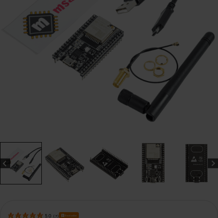
Bestseller
5.0
(
7
)