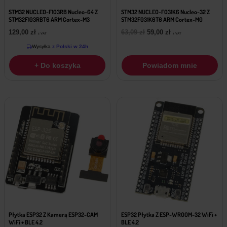
STM32 NUCLEO-F103RB Nucleo-64 Z
STM32 NUCLEO-F031K6 Nucleo-32 Z
STM32F103RBT6 ARM Cortex-M3
STM32F031K6T6 ARM Cortex-M0
Pierwotna
Aktualna
129,00
zł
63,09
zł
59,00
zł
z VAT
z VAT
cena
cena
Wysyłka
z Polski w 24h
wynosiła:
wynosi:
63,09 zł.
59,00 zł.
+ Do koszyka
Powiadom mnie
Płytka ESP32 Z Kamerą ESP32-CAM
ESP32 Płytka Z ESP-WROOM-32 WiFi +
WiFi + BLE 4.2
BLE 4.2