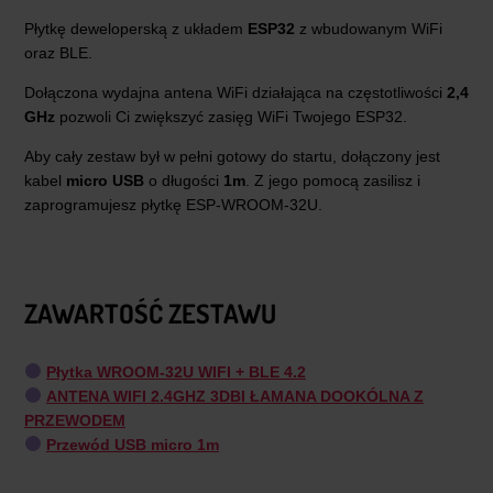
Płytkę deweloperską z układem
ESP32
z wbudowanym WiFi
oraz BLE.
Dołączona wydajna antena WiFi działająca na częstotliwości
2,4
GHz
pozwoli Ci zwiększyć zasięg WiFi Twojego ESP32.
Aby cały zestaw był w pełni gotowy do startu, dołączony jest
kabel
micro USB
o długości
1m
. Z jego pomocą zasilisz i
zaprogramujesz płytkę ESP-WROOM-32U.
ZAWARTOŚĆ ZESTAWU
Płytka WROOM-32U WIFI + BLE 4.2
ANTENA WIFI 2.4GHZ 3DBI ŁAMANA DOOKÓLNA Z
PRZEWODEM
Przewód USB micro 1m