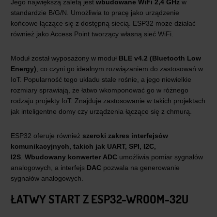
Jego największą zaletą jest
wbudowane WiFi 2,4 GHz
w
standardzie B/G/N. Umożliwia to pracę jako urządzenie
końcowe łączące się z dostępną siecią. ESP32 może działać
również jako Access Point tworzący własną sieć WiFi.
Moduł został wyposażony w moduł
BLE v4.2 (Bluetooth Low
Energy)
, co czyni go idealnym rozwiązaniem do zastosowań w
IoT. Popularność tego układu stale rośnie, a jego niewielkie
rozmiary sprawiają, że łatwo wkomponować go w różnego
rodzaju projekty IoT. Znajduje zastosowanie w takich projektach
jak inteligentne domy czy urządzenia łączące się z chmurą.
ESP32 oferuje również
szeroki zakres interfejsów
komunikacyjnych, takich jak UART, SPI, I2C,
I2S
.
Wbudowany konwerter
ADC
umożliwia pomiar sygnałów
analogowych, a interfejs
DAC
pozwala na generowanie
sygnałów analogowych.
ŁATWY START Z ESP32-WROOM-32U