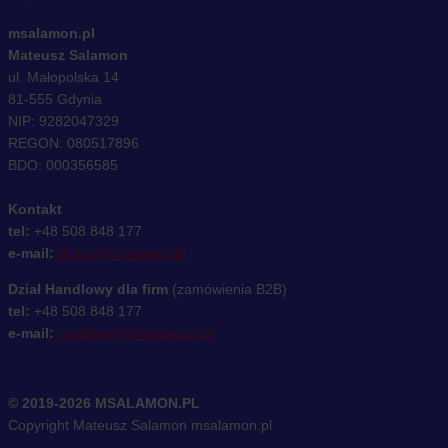
msalamon.pl
Mateusz Salamon
ul. Małopolska 14
81-555 Gdynia
NIP: 9282047329
REGON: 080517896
BDO: 000356585
Kontakt
tel:
+48 508 848 177
e-mail:
sklep@msalamon.pl
Dział Handlowy dla firm
(zamówienia B2B)
tel:
+48 508 848 177
e-mail:
handlowy@msalamon.pl
© 2019-2026 MSALAMON.PL
Copyright Mateusz Salamon msalamon.pl