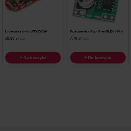
Ładowarka Li-Ion BMS 3S 25A
Przetwornica Step-Down XL1509 Mini
10,99
zł
7,79
zł
z VAT
z VAT
+ Do koszyka
+ Do koszyka