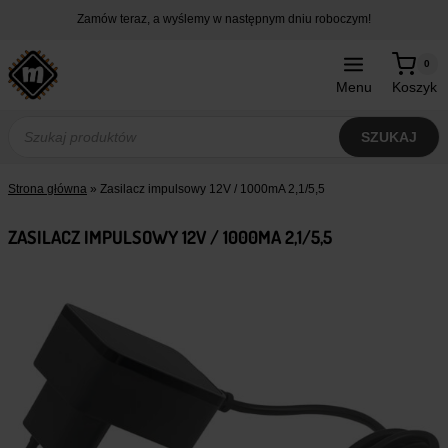
Przejdź
Zamów teraz, a wyślemy w następnym dniu roboczym!
do
treści
0
Menu
Koszyk
Wyszukiwarka
produktów
SZUKAJ
Strona główna
»
Zasilacz impulsowy 12V / 1000mA 2,1/5,5
ZASILACZ IMPULSOWY 12V / 1000MA 2,1/5,5