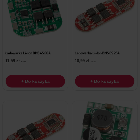
Ładowarka Li-Ion BMS 4S 20A
Ładowarka Li-Ion BMS 5S 25A
11,59
zł
10,99
zł
z VAT
z VAT
+ Do koszyka
+ Do koszyka