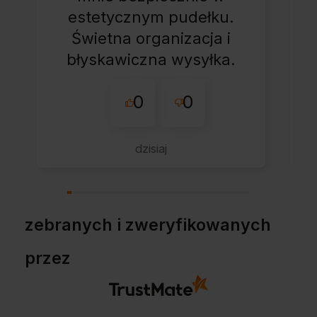
estetycznym pudełku.
Świetna organizacja i
błyskawiczna wysyłka.
Korzystam z tego
0
0
sklepu nie pierwszy
raz - zawsze
wszystko perfekt.
dzisiaj
Polecam z całym
przekonaniem.
zebranych i zweryfikowanych
przez