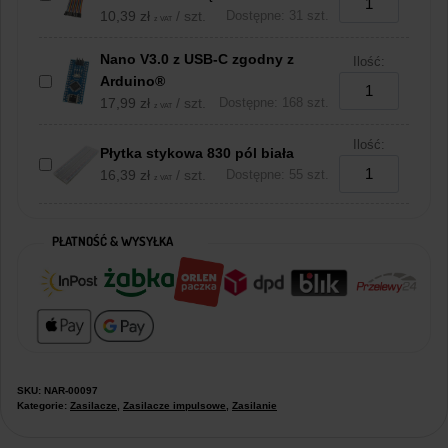
10,39
zł
/ szt.
Dostępne: 31 szt.
z VAT
Nano V3.0 z USB-C zgodny z
Ilość:
Arduino®
17,99
zł
/ szt.
Dostępne: 168 szt.
z VAT
Ilość:
Płytka stykowa 830 pól biała
16,39
zł
/ szt.
Dostępne: 55 szt.
z VAT
PŁATNOŚĆ & WYSYŁKA
SKU:
NAR-00097
Kategorie:
Zasilacze
,
Zasilacze impulsowe
,
Zasilanie