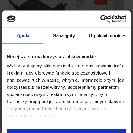
Zgoda
Szczegóły
O plikach cookies
Niniejsza strona korzysta z plików cookie
Wykorzystujemy pliki cookie do spersonalizowania treści
i reklam, aby oferować funkcje społecznościowe i
analizować ruch w naszej witrynie. Informacje o tym, jak
korzystasz z naszej witryny, udostępniamy partnerom
SPECYFIKACJA TECHNICZNA:
społecznościowym, reklamowym i analitycznym.
Partnerzy mogą połączyć te informacje z innymi danymi
otrzymanymi od Ciebie lub uzyskanymi podczas
Typ:
Zasilacz impulsowy
korzystania z ich usług.
Napięcie wejściowe:
100 – 240 V AC, 50/60 Hz
Napięcie wyjściowe:
12 V DC, 1000 mA
Wtyk:
DC 2,1/5,5 mm, prosty