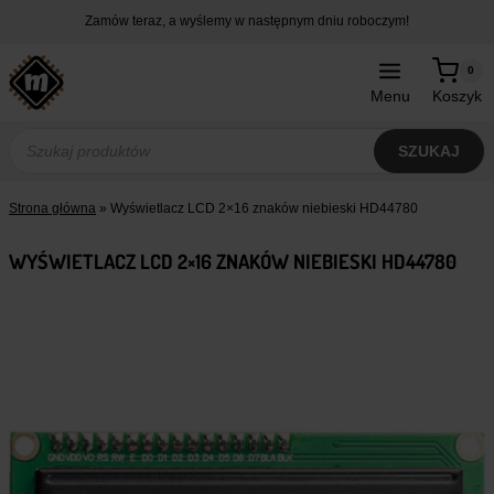
Przejdź
Zamów teraz, a wyślemy w następnym dniu roboczym!
do
treści
0
Menu
Koszyk
Wyszukiwarka
produktów
SZUKAJ
Strona główna
»
Wyświetlacz LCD 2×16 znaków niebieski HD44780
WYŚWIETLACZ LCD 2×16 ZNAKÓW NIEBIESKI HD44780