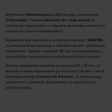
Wyświetlacz
alfanumeryczny LCD
oferujący rozdzielczość
2×16 znaków
. Posiada
niebieskie tło i białe piksele
w
konfiguracji negatywowej, co zapewnia doskonałą czytelność w
różnych warunkach oświetleniowych.
Wyświetlacz jest wyposażony w sterownik zgodny z
HD44780
,
co umożliwia łatwą integrację z mikrokontrolerami i platformami
rozwojowymi. Zasilany napięciem
5V
, jest energooszczędny i
kompatybilny z większością standardowych źródeł zasilania.
Wymiary zewnętrzne wyświetlacza wynoszą 80 x 36 mm, co
pozwala na łatwe dopasowanie go do różnych obudów i paneli.
Obsługuje interfejs
4-bitowy lub 8-bitowy
, co zwiększa jego
elastyczność i możliwość dostosowania do specyficznych
potrzeb projektu.