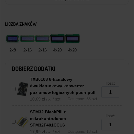
LICZBA ZNAKÓW
2x8
2x16
2x16
4x20
4x20
DOBIERZ DODATKI
TXB0108 8-kanałowy
Ilość:
dwukierunkowy konwerter
poziomów logicznych push-pull
10,69
zł
/ szt.
Dostępne: 58 szt.
z VAT
STM32 BlackPill z
Ilość:
mikrokontrolerem
STM32F401CCU6
17,99
zł
/ szt.
Dostępne: 18 szt.
z VAT