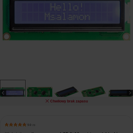
Chwilowy brak zapasu
5.0
(
1
)