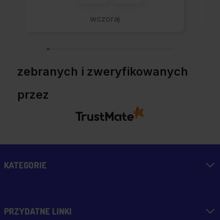
raz - zawsze
wszystko perfekt.
wczoraj
Polecam z całym
przekonaniem.
zebranych i zweryfikowanych
przez
KATEGORIE
PRZYDATNE LINKI