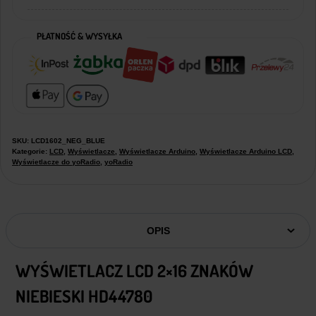
PŁATNOŚĆ & WYSYŁKA
SKU:
LCD1602_NEG_BLUE
Kategorie:
LCD
,
Wyświetlacze
,
Wyświetlacze Arduino
,
Wyświetlacze Arduino LCD
,
Wyświetlacze do yoRadio
,
yoRadio
OPIS
WYŚWIETLACZ LCD 2×16 ZNAKÓW
NIEBIESKI HD44780