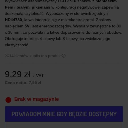
Wyświetlacz alfanumeryczny
LCD 2×16
znaków z
niebieskim
tłem i białymi pikselami
w konfiguracji negatywowej zapewnia
doskonałą czytelność. Wyposażony w sterownik zgodny z
HD44780
, łatwo integruje się z mikrokontrolerami. Zasilany
napięciem
5V
, jest energooszczędny. Wymiary zewnętrzne to 80
x 36 mm, co pozwala na łatwe dopasowanie do różnych obudów.
Obsługuje interfejs 4-bitowy lub 8-bitowy, co zwiększa jego
elastyczność.
14
klientów kupiło ten produkt
9,29
zł
z VAT
Cena netto:
7,55
zł
Brak w magazynie
POWIADOM MNIE GDY BĘDZIE DOSTĘPNY