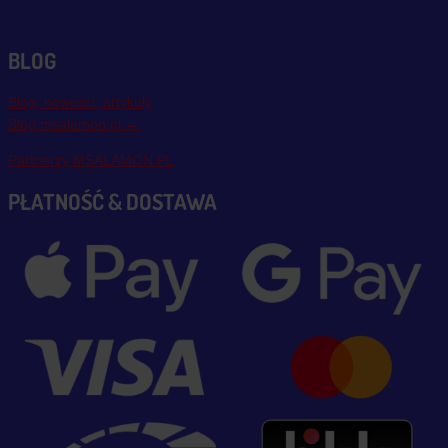
BLOG
Blog, nowości, artykuły
Blog msalamon.pl →
Partnerzy MSALAMON.PL
PŁATNOŚĆ & DOSTAWA