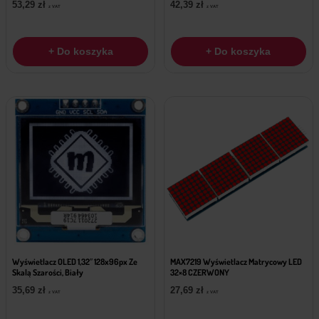
53,29
zł
42,39
zł
z VAT
z VAT
+ Do koszyka
+ Do koszyka
Wyświetlacz OLED 1,32″ 128x96px Ze
MAX7219 Wyświetlacz Matrycowy LED
Skalą Szarości, Biały
32×8 CZERWONY
35,69
zł
27,69
zł
z VAT
z VAT