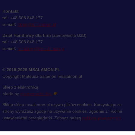
Kontakt
tel:
+48 508 848 177
e-mail:
sklep@msalamon.pl
Dział Handlowy dla firm
(zamówienia B2B)
tel:
+48 508 848 177
e-mail:
handlowy@msalamon.pl
© 2019-2026 MSALAMON.PL
Copyright Mateusz Salamon msalamon.pl
Sklep z elektroniką
Made by
cosmonauts.dev
Sklep sklep.msalamon.pl używa plików cookies. Korzystając ze
strony wyrażasz zgodę na używanie cookies, zgodnie z Twoimi
ustawieniami przeglądarki. Zobacz naszą
politykę prywatności
.