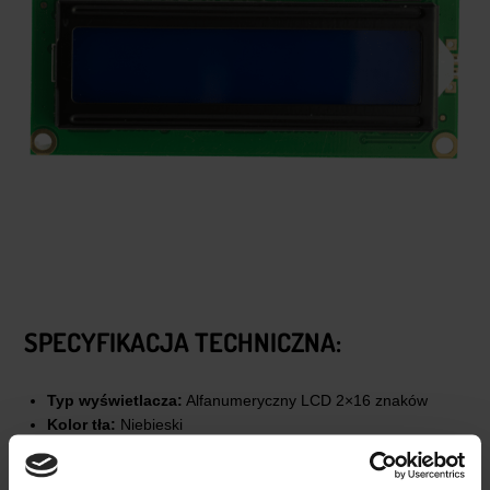
SPECYFIKACJA TECHNICZNA:
Typ wyświetlacza:
Alfanumeryczny LCD 2×16 znaków
Kolor tła:
Niebieski
Kolor piksela:
Biały (negatywowy)
Sterownik:
Zgodny z HD44780