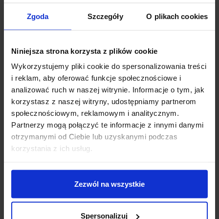
Zasilanie:
5 V
Wymiary zewnętrzne:
80 x 36 mm
Zgoda
Szczegóły
O plikach cookies
Interfejs:
4 lub 8-bitowy
Goldpiny:
nie są wlutowane oraz brak ich w zestawie
Niniejsza strona korzysta z plików cookie
PRZYDATNE LINKI:
Wykorzystujemy pliki cookie do spersonalizowania treści
i reklam, aby oferować funkcje społecznościowe i
Opis obsługi wyświetlacza LCD na moim blogu
analizować ruch w naszej witrynie. Informacje o tym, jak
Dokumentacja HD44780
korzystasz z naszej witryny, udostępniamy partnerom
Rysunek
społecznościowym, reklamowym i analitycznym.
Przykładowy kod na STM32
Partnerzy mogą połączyć te informacje z innymi danymi
Przykładowy kod na Arduino
otrzymanymi od Ciebie lub uzyskanymi podczas
korzystania z ich usług.
MATERIAŁY POWIĄZANE Z PRODUKTEM:
Zezwól na wszystkie
Spersonalizuj