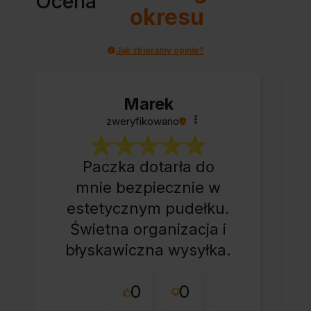
Ocena
okresu
Jak zbieramy opinie?
Marek
zweryfikowano
Paczka dotarła do
mnie bezpiecznie w
estetycznym pudełku.
Świetna organizacja i
błyskawiczna wysyłka.
Korzystam z tego
0
0
sklepu nie pierwszy