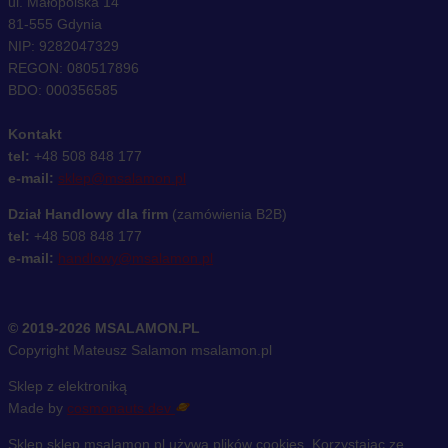
ul. Małopolska 14
81-555 Gdynia
NIP: 9282047329
REGON: 080517896
BDO: 000356585
Kontakt
tel:
+48 508 848 177
e-mail:
sklep@msalamon.pl
Dział Handlowy dla firm
(zamówienia B2B)
tel:
+48 508 848 177
e-mail:
handlowy@msalamon.pl
© 2019-2026 MSALAMON.PL
Copyright Mateusz Salamon msalamon.pl
Sklep z elektroniką
Made by
cosmonauts.dev
Sklep sklep.msalamon.pl używa plików cookies. Korzystając ze