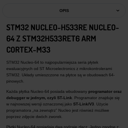
OPIS
STM32 NUCLEO-H533RE NUCLEO-
64 Z STM32H533RET6 ARM
CORTEX-M33
STM32 Nucleo-64 to najpopularniejsza seria płytek
ewaluacyjnych od ST Microelectronics z mikrokontrolerami
STM32. Układy umieszczone na płytce są w obudowach 64-
pinowych.
Każda płytka Nucleo-64 posiada wbudowany
programator oraz
debugger w jednym, czyli ST-Link
. Programator znajduje się
w najnowszej wersji oznaczonej jako
ST-Link/V3
. Użycie
programatora „na zewnątrz” Nucleo jest również możliwe
poprzez zdjęcie dwóch zworek.
Płytki Nucleo-64 posiadają dwa rodzaje złącz. Jedno zgodne z