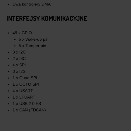
Dwa kontrolery DMA
INTERFEJSY KOMUNIKACYJNE
49 x GPIO
6 x Wake-up pin
5 x Tamper pin
3 x I2C
2 x I3C
4 x SPI
3 x I2S
1 x Quad SPI
1 x OCTO SPI
4 x USART
1 x LPUART
1 x USB 2.0 FS
1 x CAN (FDCAN)