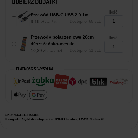
DOBIERZ DODATKI
Ilość:
Przewód USB-C USB 2.0 1m
9,19
zł
/ szt.
Dostępne: 95 szt.
z VAT
Przewody połączeniowe 20cm
Ilość:
40szt żeńsko-męskie
10,39
zł
/ szt.
Dostępne: 31 szt.
z VAT
PŁATNOŚĆ & WYSYŁKA
SKU:
NUCLEO-H533RE
Kategorie:
Płytki deweloperskie
,
STM32 Nucleo
,
STM32 Nucleo-64