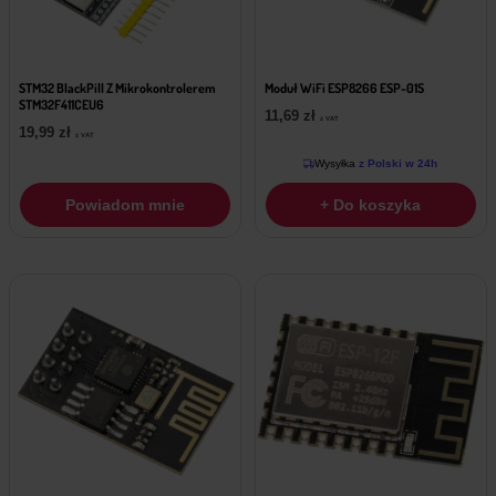
STM32 BlackPill Z Mikrokontrolerem
Moduł WiFi ESP8266 ESP-01S
STM32F411CEU6
11,69
zł
z VAT
19,99
zł
z VAT
Wysyłka
z Polski w 24h
Powiadom mnie
+ Do koszyka