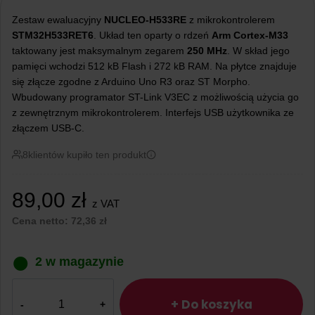
Zestaw ewaluacyjny
NUCLEO-H533RE
z mikrokontrolerem
STM32H533RET6
. Układ ten oparty o rdzeń
Arm Cortex-M33
taktowany jest maksymalnym zegarem
250 MHz
. W skład jego
pamięci wchodzi 512 kB Flash i 272 kB RAM. Na płytce znajduje
się złącze zgodne z Arduino Uno R3 oraz ST Morpho.
Wbudowany programator ST-Link V3EC z możliwością użycia go
z zewnętrznym mikrokontrolerem. Interfejs USB użytkownika ze
złączem USB-C.
8
klientów kupiło ten produkt
89,00
zł
z VAT
Cena netto:
72,36
zł
2 w magazynie
ilość
STM32
+ Do koszyka