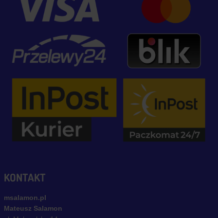
KONTAKT
msalamon.pl
Mateusz Salamon