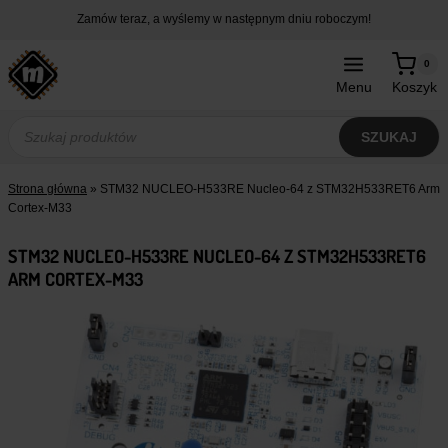
Przejdź
Zamów teraz, a wyślemy w następnym dniu roboczym!
do
treści
0
Menu
Koszyk
Wyszukiwarka
produktów
SZUKAJ
Strona główna
»
STM32 NUCLEO-H533RE Nucleo-64 z STM32H533RET6 Arm
Cortex-M33
STM32 NUCLEO-H533RE NUCLEO-64 Z STM32H533RET6
ARM CORTEX-M33