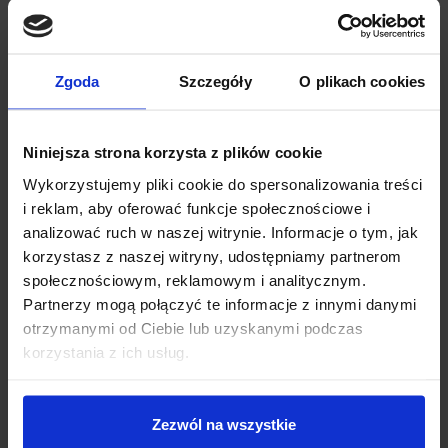
Zgoda
Szczegóły
O plikach cookies
Niniejsza strona korzysta z plików cookie
Wykorzystujemy pliki cookie do spersonalizowania treści
ZŁĄCZE USB-C DLA UŻYTKOWNIKA
i reklam, aby oferować funkcje społecznościowe i
analizować ruch w naszej witrynie. Informacje o tym, jak
korzystasz z naszej witryny, udostępniamy partnerom
NUCLEO-H533RE posiada interfejs
USB 2.0 Full
społecznościowym, reklamowym i analitycznym.
Speed
dostępny dla programisty, Wyprowadzony został na
Partnerzy mogą połączyć te informacje z innymi danymi
nowoczesne złącze USB-C.
otrzymanymi od Ciebie lub uzyskanymi podczas
korzystania z ich usług.
USB w mikrokontrolerze STM32H533RET6 może działać
zarówno w trybie
Host i Device
. Dzięki temu złączu obsłużysz
m. in. Klawiatury, pamięci USB, a także nadasz przez VCOM lub
Zezwól na wszystkie
zasymulujesz klawiaturę lub myszkę.