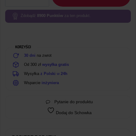
NUCLEO-
H533RE
Nucleo-
Zdobądź
8900
Punktów
za ten produkt.
64
z
STM32H533RET6
Arm
KORZYŚCI
Cortex-
M33
30 dni
na zwrot
Od 300 zł
wysyłka gratis
Wysyłka
z Polski
w
24h
Wsparcie
inżyniera
Pytanie do produktu
Dodaj do Schowka