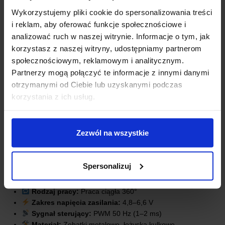
Wykorzystujemy pliki cookie do spersonalizowania treści
i reklam, aby oferować funkcje społecznościowe i
analizować ruch w naszej witrynie. Informacje o tym, jak
korzystasz z naszej witryny, udostępniamy partnerom
społecznościowym, reklamowym i analitycznym.
Partnerzy mogą połączyć te informacje z innymi danymi
SPECYFIKACJA TECHNICZNA
otrzymanymi od Ciebie lub uzyskanymi podczas
korzystania z ich usług.
Model:
MG996R
Moment obrotowy:
Zezwól na wszystkie
przy 4,8 V: 9,4 kg*cm (0,83 Nm)
przy 6,0 V: 11 kg*cm (1 Nm)
Prędkość obrotu:
Spersonalizuj
przy 4,8 V: 0,19 s/60°
przy 6,0 V: 0,15 s/60°
Rodzaj pracy:
Praca ciągła 360°
Zakres napięcia zasilania:
4,8–6,6 V
Sygnał sterujący:
PWM 50 Hz (1–2 ms)
Materiał:
Zębatki metalowe, łożyska kulkowe