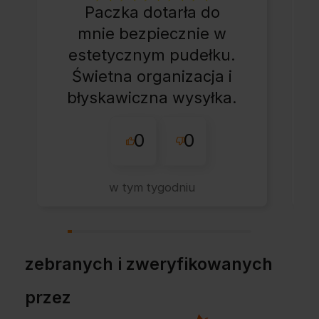
Paczka dotarła do
mnie bezpiecznie w
estetycznym pudełku.
Świetna organizacja i
błyskawiczna wysyłka.
Korzystam z tego
0
0
sklepu nie pierwszy
raz - zawsze
wszystko perfekt.
w tym tygodniu
Polecam z całym
przekonaniem.
zebranych i zweryfikowanych
przez