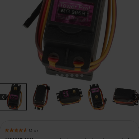
4.7
(
3
)