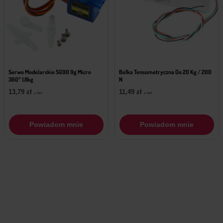
Serwo Modelarskie SG90 9g Micro
Belka Tensometryczna Do 20 Kg / 200
360° 1,8kg
N
13,79
zł
11,49
zł
z VAT
z VAT
Powiadom mnie
Powiadom mnie