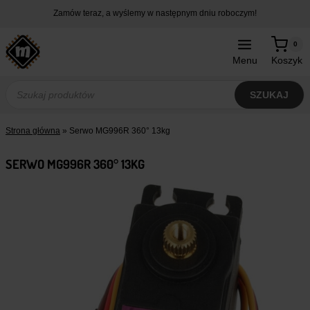
Przejdź
Zamów teraz, a wyślemy w następnym dniu roboczym!
do
treści
0
Menu
Koszyk
Wyszukiwarka
produktów
SZUKAJ
Strona główna
»
Serwo MG996R 360° 13kg
SERWO MG996R 360° 13KG