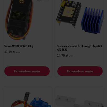
Serwo MG995R 180° 13kg
Sterownik Silnika Krokowego Stepstick
ATD5833
30,19
zł
z VAT
14,79
zł
z VAT
Powiadom mnie
Powiadom mnie