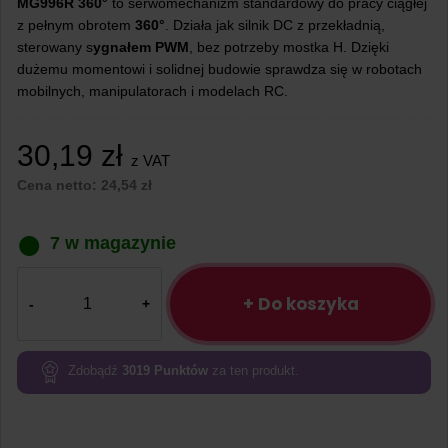
MG996R 360°
to serwomechanizm standardowy do pracy ciągłej
z pełnym obrotem
360°
. Działa jak silnik DC z przekładnią,
sterowany s
ygnałem PWM
, bez potrzeby mostka H. Dzięki
dużemu momentowi i solidnej budowie sprawdza się w robotach
mobilnych, manipulatorach i modelach RC.
30,19
zł
z VAT
Cena netto:
24,54
zł
7 w magazynie
ilość
Serwo
+ Do koszyka
MG996R
360°
13kg
Zdobądź
3019
Punktów
za ten produkt.