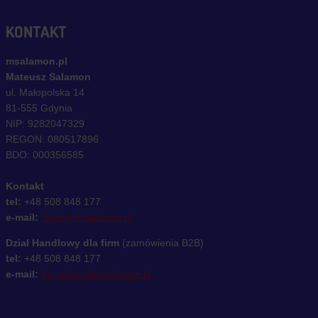
KONTAKT
msalamon.pl
Mateusz Salamon
ul. Małopolska 14
81-555 Gdynia
NIP: 9282047329
REGON: 080517896
BDO: 000356585
Kontakt
tel:
+48 508 848 177
e-mail:
sklep@msalamon.pl
Dział Handlowy dla firm
(zamówienia B2B)
tel:
+48 508 848 177
e-mail:
handlowy@msalamon.pl