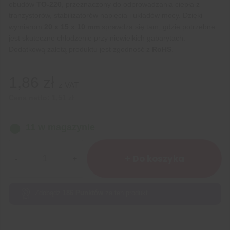
obudów
TO-220
, przeznaczony do odprowadzania ciepła z
tranzystorów, stabilizatorów napięcia i układów mocy. Dzięki
wymiarom
20 x 15 x 10 mm
sprawdza się tam, gdzie potrzebne
jest skuteczne chłodzenie przy niewielkich gabarytach.
Dodatkową zaletą produktu jest zgodność z
RoHS
.
1,86
zł
z VAT
Cena netto:
1,51
zł
11 w magazynie
ilość
RADIATOR
+ Do koszyka
TO-
220
20x15x10
Zdobądź
186
Punktów
za ten produkt.