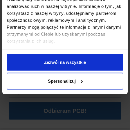
analizować ruch w naszej witrynie. Informacje o tym, jak
korzystasz z naszej witryny, udostępniamy partnerom
społecznościowym, reklamowym i analitycznym.
Partnerzy mogą połączyć te informacje z innymi danymi
otrzymanymi od Ciebie lub uzyskanymi podczas
Dzisiaj dla każdego nowego SUBSKRYBENTA mamy naszą
korzystania z ich usług.
PCB breadboard MSALAMON
– PCB dodajemy do
zamówień o wartości minimum 50 zł
.
Zezwól na wszystkie
Imię
*
SPECYFIKACJA TECHNICZNA
Spersonalizuj
Email
*
Typ produktu:
radiator
Przeznaczenie:
obudowa TO-220
Odbieram PCB!
Wymiary:
20 x 15 x 10 mm
Waga:
2,31 g