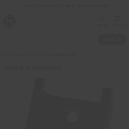
Przejdź
Zamów teraz, a wyślemy w następnym dniu roboczym!
do
treści
0
Menu
Koszyk
Wyszukiwarka
produktów
SZUKAJ
Strona główna
»
RADIATOR TO-220 20x15x10
RADIATOR TO-220 20X15X10