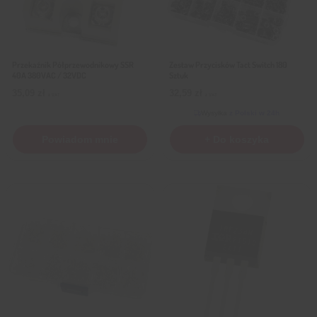
Przekaźnik Półprzewodnikowy SSR
Zestaw Przycisków Tact Switch 180
40A 380VAC / 32VDC
Sztuk
35,09
zł
32,59
zł
z VAT
z VAT
Wysyłka
z Polski w 24h
Powiadom mnie
+ Do koszyka