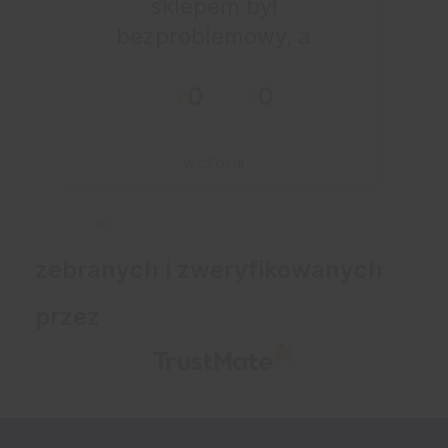
sklepem był
bezproblemowy, a
całe zamówienie
0
0
przebiegło sprawnie.
wczoraj
zebranych i zweryfikowanych
przez