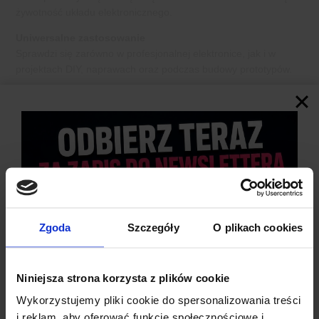
żywotność układu elektronicznego.
Uniwersalne zastosowanie
Sprawdzi się zarówno w profesjonalnej elektronice, jak i w
projektach DIY, naprawach oraz podczas budowy prototypów.
Zgodność z RoHS
Oznaczenie
RoHS
wskazuje, że produkt spełnia wymagania
dotyczące ograniczenia stosowania niektórych substancji
niebezpiecznych w elektronice.
Zgoda
Szczegóły
O plikach cookies
Niniejsza strona korzysta z plików cookie
Wykorzystujemy pliki cookie do spersonalizowania treści
i reklam, aby oferować funkcje społecznościowe i