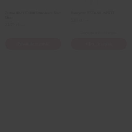
Zestaw Diod LED 300 Sztuk 3mm I 5mm
Tranzystor IRFZ34N N-MOSFET
Clear
5,09
zł
z VAT
21,99
zł
z VAT
Wysyłka
z Polski w 24h
Powiadom mnie
+ Do koszyka