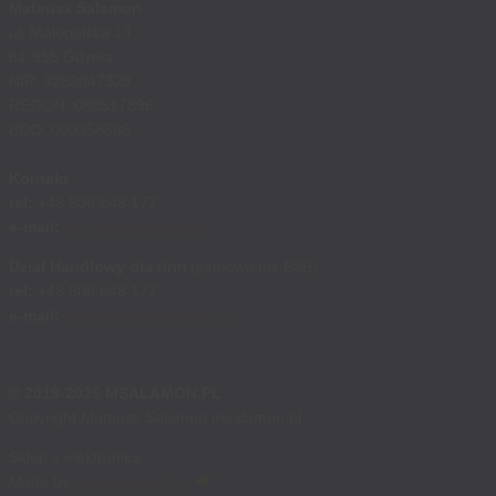
Mateusz Salamon
ul. Małopolska 14
81-555 Gdynia
NIP: 9282047329
REGON: 080517896
BDO: 000356585
Kontakt
tel:
+48 508 848 177
e-mail:
sklep@msalamon.pl
Dział Handlowy dla firm
(zamówienia B2B)
tel:
+48 508 848 177
e-mail:
handlowy@msalamon.pl
© 2019-2026 MSALAMON.PL
Copyright Mateusz Salamon msalamon.pl
Sklep z elektroniką
Made by
cosmonauts.dev