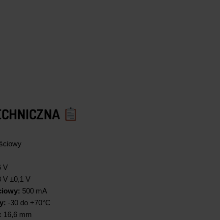
ECHNICZNA
ściowy
6 V
 V ±0,1 V
ciowy:
500 mA
y:
-30 do +70°C
x 16,6 mm