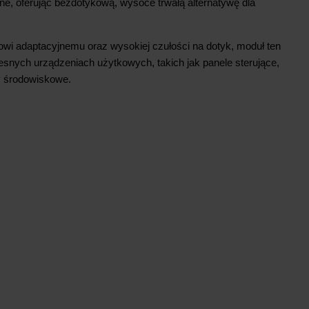
ne, oferując bezdotykową, wysoce trwałą alternatywę dla
i adaptacyjnemu oraz wysokiej czułości na dotyk, moduł ten
esnych urządzeniach użytkowych, takich jak panele sterujące,
y środowiskowe.