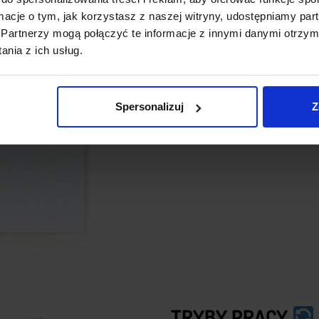
utrzymywania poziomu
ormacje o tym, jak korzystasz z naszej witryny, udostępniamy p
Szeroki zakres napięci
Partnerzy mogą połączyć te informacje z innymi danymi otrzym
sterowanie przekaźnikami i
nia z ich usług.
Zakres temperatur prac
środowisk
Wysoka czułość
– natyc
Spersonalizuj
Z
Zaawansowany algoryt
zewnętrznymi
TRYBY PRACY