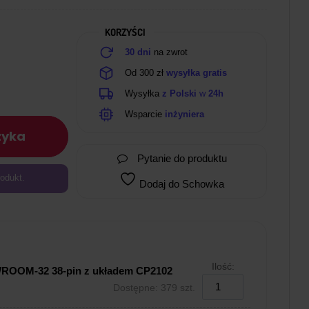
KORZYŚCI
30 dni
na zwrot
Od 300 zł
wysyłka gratis
Wysyłka
z Polski
w
24h
Wsparcie
inżyniera
zyka
Pytanie do produktu
odukt.
Dodaj do Schowka
Ilość:
WROOM-32 38-pin z układem CP2102
Dostępne: 379 szt.