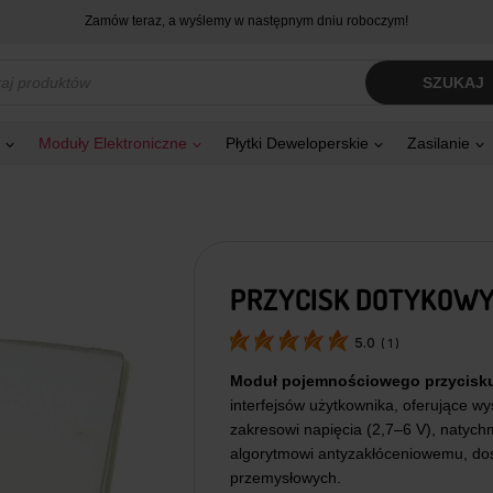
Zamów teraz, a wyślemy w następnym dniu roboczym!
kiwarka
SZUKAJ
tów
Moduły Elektroniczne
Płytki Deweloperskie
Zasilanie
PRZYCISK DOTYKOWY
5.0
(
1
)
Moduł pojemnościowego przycisku
interfejsów użytkownika, oferujące wy
zakresowi napięcia (2,7–6 V), natyc
algorytmowi antyzakłóceniowemu, dos
przemysłowych.