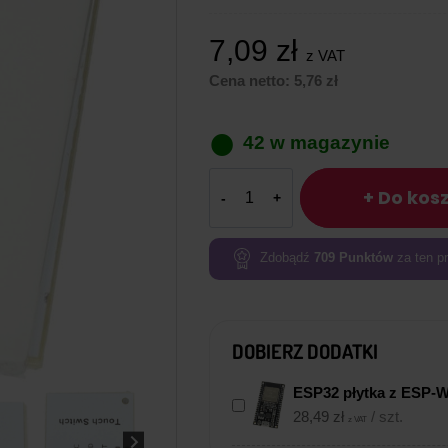
7,09
zł
z VAT
Cena netto:
5,76
zł
42 w magazynie
ilość
+ Do kos
Przycisk
dotykowy
z
Zdobądź
709
Punktów
za ten pr
podświetleniem
zielonym
DOBIERZ DODATKI
ESP32 płytka z ESP-
28,49
zł
/ szt.
z VAT