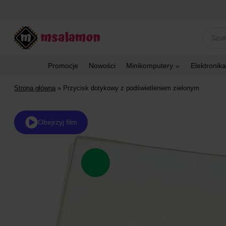
Przejdź
do
treści
Wyszu
produk
Promocje
Nowości
Minikomputery
Elektronika
Strona główna
»
Przycisk dotykowy z podświetleniem zielonym
Obejrzyj film