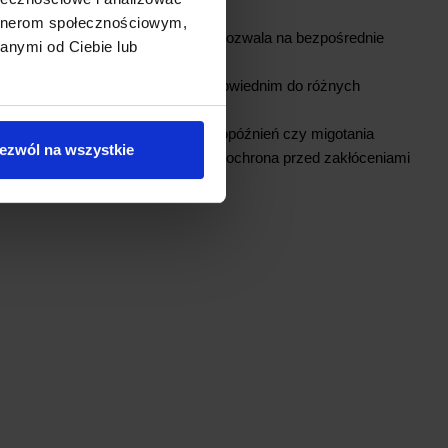
artnerom społecznościowym,
a
– 2,7–6 V oraz wyjście 3,3 V, co pozwala na bezpośrednie
anymi od Ciebie lub
 przełącznikami optycznymi
y
– -30 do +70°C, co czyni go odpowiednim do różnych
hmiastowa reakcja na dotyk, bez opóźnień czy migotania
ezwól na wszystkie
m antyzakłóceniowy
– doskonała ochrona przed zakłóceniami