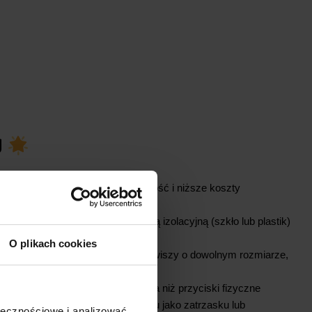
U
nych
– brak zużycia, długowieczność i niższe koszty
możliwe umieszczenie za warstwą izolacyjną (szkło lub plastik)
 wilgocią
O plikach cookies
– możliwość zaprojektowania klawiszy o dowolnym rozmiarze,
e bardziej odporny na uszkodzenia niż przyciski fizyczne
jściowy
– opcja ustawienia sygnału jako zatrzasku lub
ołecznościowe i analizować