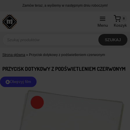
Przejdź
Zamów teraz, a wyślemy w następnym dniu roboczym!
do
treści
0
Menu
Koszyk
Wyszukiwarka
produktów
SZUKAJ
Strona główna
»
Przycisk dotykowy z podświetleniem czerwonym
PRZYCISK DOTYKOWY Z PODŚWIETLENIEM CZERWONYM
Obejrzyj film