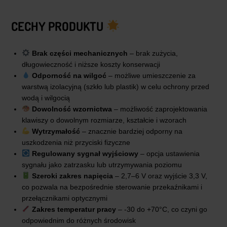
CECHY PRODUKTU
Brak części mechanicznych
– brak zużycia,
długowieczność i niższe koszty konserwacji
Odporność na wilgoć
– możliwe umieszczenie za
warstwą izolacyjną (szkło lub plastik) w celu ochrony przed
wodą i wilgocią
Dowolność wzornictwa
– możliwość zaprojektowania
klawiszy o dowolnym rozmiarze, kształcie i wzorach
Wytrzymałość
– znacznie bardziej odporny na
uszkodzenia niż przyciski fizyczne
Regulowany sygnał wyjściowy
– opcja ustawienia
sygnału jako zatrzasku lub utrzymywania poziomu
Szeroki zakres napięcia
– 2,7–6 V oraz wyjście 3,3 V,
co pozwala na bezpośrednie sterowanie przekaźnikami i
przełącznikami optycznymi
Zakres temperatur pracy
– -30 do +70°C, co czyni go
odpowiednim do różnych środowisk