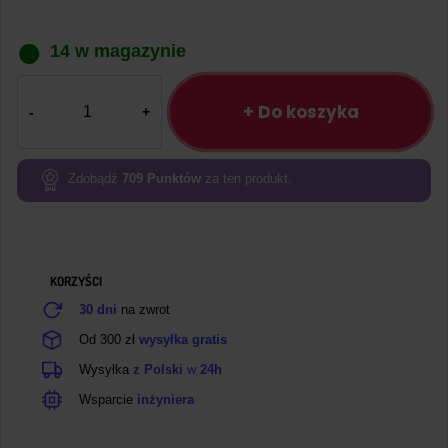
14 w magazynie
ilość
Przycisk
+ Do koszyka
dotykowy
z
podświetleniem
Zdobądź
709
Punktów
za ten produkt.
czerwonym
KORZYŚCI
30 dni
na zwrot
Od 300 zł
wysyłka gratis
Wysyłka
z Polski
w
24h
Wsparcie
inżyniera