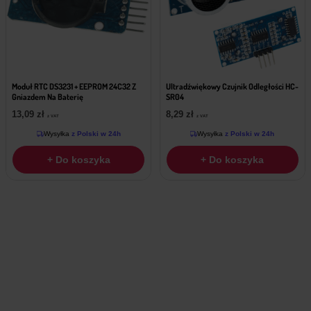
Moduł RTC DS3231 + EEPROM 24C32 Z
Ultradźwiękowy Czujnik Odległości HC-
Gniazdem Na Baterię
SR04
13,09
zł
8,29
zł
z VAT
z VAT
Wysyłka
z Polski w 24h
Wysyłka
z Polski w 24h
+ Do koszyka
+ Do koszyka