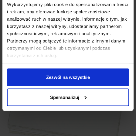
uwzględniając wpływ temperatury, wilgotności i innych
Wykorzystujemy pliki cookie do spersonalizowania treści
czynników środowiskowych. Zapewnia to stabilne działanie i
i reklam, aby oferować funkcje społecznościowe i
minimalizuje ryzyko błędnych odczytów.
analizować ruch w naszej witrynie. Informacje o tym, jak
korzystasz z naszej witryny, udostępniamy partnerom
społecznościowym, reklamowym i analitycznym.
Partnerzy mogą połączyć te informacje z innymi danymi
otrzymanymi od Ciebie lub uzyskanymi podczas
korzystania z ich usług.
Zezwól na wszystkie
Spersonalizuj