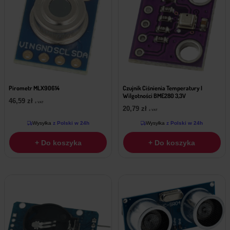
Pirometr MLX90614
Czujnik Ciśnienia Temperatury I
Wilgotności BME280 3,3V
46,59
zł
z VAT
20,79
zł
z VAT
Wysyłka
z Polski w 24h
Wysyłka
z Polski w 24h
+ Do koszyka
+ Do koszyka