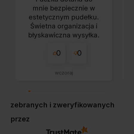
mnie bezpiecznie w
estetycznym pudełku.
Świetna organizacja i
błyskawiczna wysyłka.
Korzystam z tego
0
0
sklepu nie pierwszy
raz - zawsze
wszystko perfekt.
wczoraj
Polecam z całym
przekonaniem.
zebranych i zweryfikowanych
przez