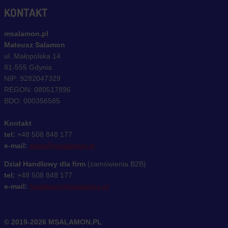
KONTAKT
msalamon.pl
Mateusz Salamon
ul. Małopolska 14
81-555 Gdynia
NIP: 9282047329
REGON: 080517896
BDO: 000356585
Kontakt
tel:
+48 508 848 177
e-mail:
sklep@msalamon.pl
Dział Handlowy dla firm
(zamówienia B2B)
tel:
+48 508 848 177
e-mail:
handlowy@msalamon.pl
© 2019-2026 MSALAMON.PL