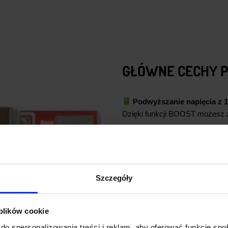
GŁÓWNE CECHY 
Podwyższanie napięcia z 1
Dzięki funkcji BOOST możesz zas
Wysoka sprawność do 96
Zastosowanie układu z synchr
konwersję energii – im wyższe
Stabilne parametry pracy
Szczegóły
Doskonała regulacja napięcia i
Szeroki zakres temperatur
 plików cookie
Przemysłowy zakres temperatur
do spersonalizowania treści i reklam, aby oferować funkcje sp