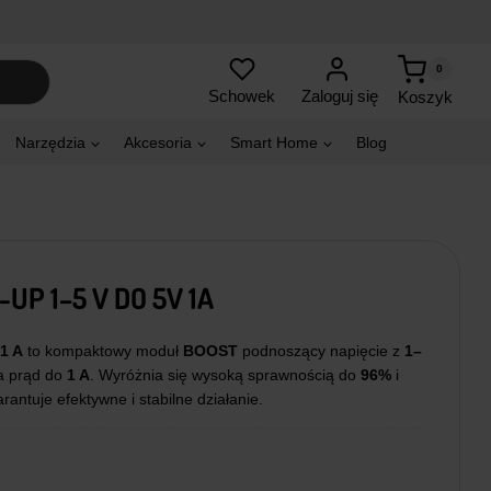
0
Zaloguj się
Schowek
Koszyk
Narzędzia
Akcesoria
Smart Home
Blog
P 1–5 V DO 5V 1A
1 A
to kompaktowy moduł
BOOST
podnoszący napięcie z
1–
a prąd do
1 A
. Wyróżnia się wysoką sprawnością do
96%
i
rantuje efektywne i stabilne działanie.