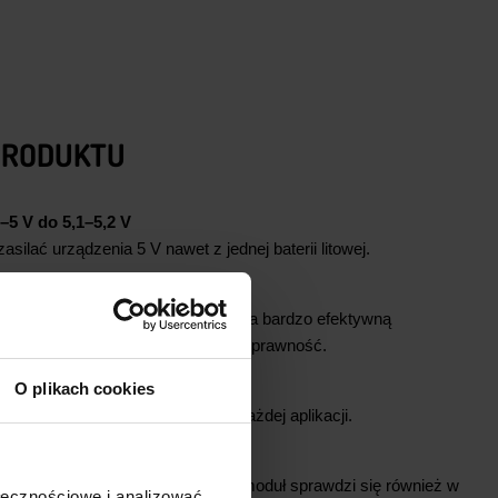
PRODUKTU
–5 V do 5,1–5,2 V
ilać urządzenia 5 V nawet z jednej baterii litowej.
%
onicznym prostownikiem pozwala na bardzo efektywną
 napięcie wejściowe, tym większa sprawność.
O plikach cookies
 prądu zapewnia niezawodność w każdej aplikacji.
 pracy
 od -40°C do +85°C sprawia, że moduł sprawdzi się również w
ołecznościowe i analizować