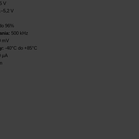
5 V
–5,2 V
do 96%
ania:
500 kHz
0 mV
y:
-40°C do +85°C
 µA
mm