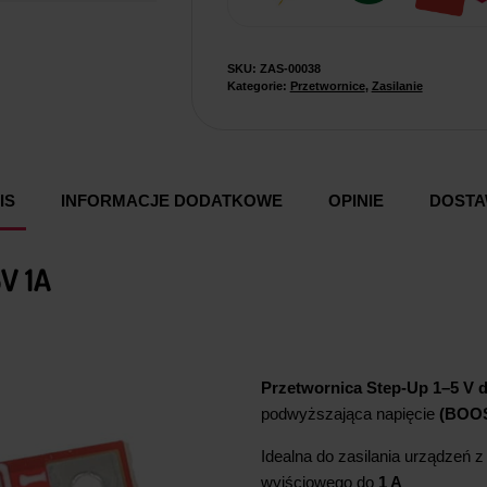
SKU:
ZAS-00038
Kategorie:
Przetwornice
,
Zasilanie
IS
INFORMACJE DODATKOWE
OPINIE
DOST
V 1A
Przetwornica Step-Up 1–5 V d
podwyższająca napięcie
(BOO
Idealna do zasilania urządzeń 
wyjściowego do
1 A