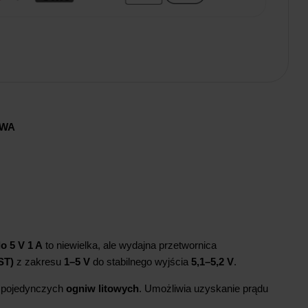
AWA
o 5 V 1 A
to niewielka, ale wydajna przetwornica
ST)
z zakresu
1–5 V
do stabilnego wyjścia
5,1–5,2 V
.
z pojedynczych
ogniw litowych
. Umożliwia uzyskanie prądu