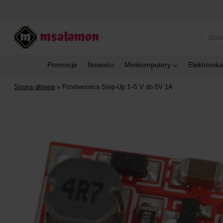
Przejdź
do
treści
Wyszu
produk
Promocje
Nowości
Minikomputery
Elektronika
Strona główna
»
Przetwornica Step-Up 1–5 V do 5V 1A