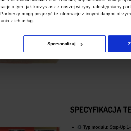
trudnych warunkach.
ormacje o tym, jak korzystasz z naszej witryny, udostępniamy p
Partnerzy mogą połączyć te informacje z innymi danymi otrzym
nia z ich usług.
Spersonalizuj
Z
SPECYFIKACJA T
Typ modułu:
Step-Up 1–