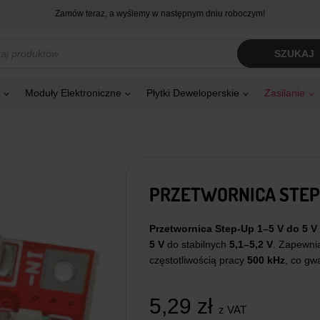
Zamów teraz, a wyślemy w następnym dniu roboczym!
kiwarka
SZUKAJ
tów
Moduły Elektroniczne
Płytki Deweloperskie
Zasilanie
PRZETWORNICA STEP-U
Przetwornica Step-Up 1–5 V do 5 V 
5 V
do stabilnych
5,1–5,2 V
. Zapewni
częstotliwością pracy
500 kHz
, co gwa
5,29
zł
z VAT