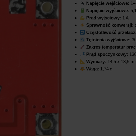
Napięcie wejściowe:
1–
Napięcie wyjściowe:
5,1
Prąd wyjściowy:
1 A
Sprawność konwersji:
Częstotliwość przełącz
Tętnienia wyjściowe:
3
Zakres temperatur prac
Prąd spoczynkowy:
130
Wymiary:
14,5 x 18,5 
Waga
: 1,74 g