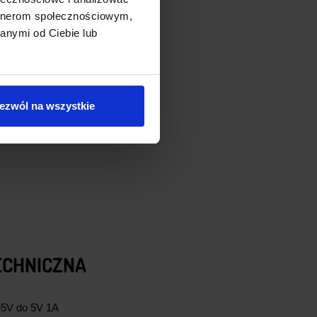
artnerom społecznościowym,
anymi od Ciebie lub
ezwól na wszystkie
ECHNICZNA
5V do 5V 1A