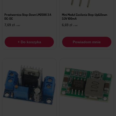
Przetwornica Step-Down LM2596 3 A
Mini Moduł Zasilania Step-Up&Down
DC-DC
3.3V 100mA
7,69
zł
6,69
zł
z VAT
z VAT
+ Do koszyka
Powiadom mnie