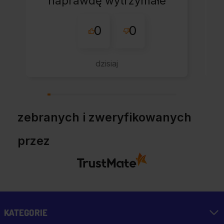
naprawdę wytrzymałe
opakowanie.
0
0
Wszystko ok, bez
zbędnej zwłoki.
Jestem pozytywnie
dzisiaj
zaskoczony, pełen
profesjonalizm.
zebranych i zweryfikowanych
przez
KATEGORIE