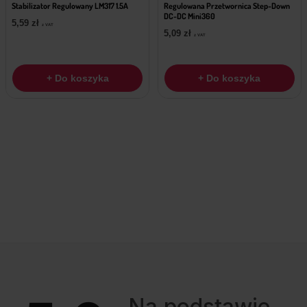
Stabilizator Regulowany LM317 1.5A
Regulowana Przetwornica Step-Down
DC-DC Mini360
5,59
zł
z VAT
5,09
zł
z VAT
+ Do koszyka
+ Do koszyka
Na podstawie