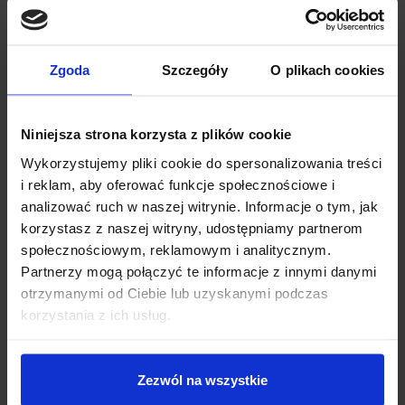
Układ XL4016 z radiatorem
Pady lutownicze napięcia
wyjściowego
Złącze śrubowe napięcia
wyjściowego
Zgoda
Szczegóły
O plikach cookies
Dioda zasilania
Regulacja napięcia wyjściowego
Niniejsza strona korzysta z plików cookie
Kalibracja wskazań woltomierza
Wykorzystujemy pliki cookie do spersonalizowania treści
Wyświetlacz LED
i reklam, aby oferować funkcje społecznościowe i
Otworzy montażowe (4 szt. – w
analizować ruch w naszej witrynie. Informacje o tym, jak
korzystasz z naszej witryny, udostępniamy partnerom
każdym z rogów modułu)
społecznościowym, reklamowym i analitycznym.
Partnerzy mogą połączyć te informacje z innymi danymi
otrzymanymi od Ciebie lub uzyskanymi podczas
korzystania z ich usług.
Zezwól na wszystkie