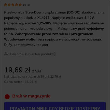
5.0
(
3
)
Przetwornica
Step-Down
prądu stałego
(DC-DC)
zbudowana na
popularnym układzie
XL4016
. Napięcie
wejściowe 5-40V
.
Napięcie
wyjściowe 1,25-36V
. Napięcie wyjściowe
regulowane
potencjometrem wieloobrotowym. Maksymalny
prąd wyjściowy
to 8A. Zabezpieczenie przed zwarciem i przegrzaniem.
Wbudowany woltomierz
napięcia wejściowego i wyjściowego.
Duży, zamontowany radiator.
11
klientów kupiło ten produkt
19,69
zł
z VAT
Najniższa cena z ostatnich 30 dni:
22,79 zł
Cena netto:
16,01
zł
Brak w magazynie
POWIADOM MNIE GDY BĘDZIE DOSTĘPNY