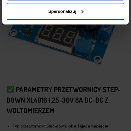
Spersonalizuj
PARAMETRY
PRZETWORNICY STEP-
DOWN XL4016 1,25-36V 8A DC-DC Z
WOLTOMIERZEM
Typ przetwornicy: Step-down,
obniżająca napięcie