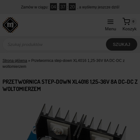
Przejdź
04
:
37
:
19
Zamów w ciągu:
, a wyślemy jeszcze dziś!
do
treści
0
Menu
Koszyk
Wyszukiwarka
produktów
SZUKAJ
Strona główna
»
Przetwornica step-down XL4016 1,25-36V 8A DC-DC z
woltomierzem
PRZETWORNICA STEP-DOWN XL4016 1,25-36V 8A DC-DC Z
WOLTOMIERZEM