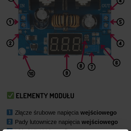
ELEMENTY MODUŁU
Złącze śrubowe napięcia
wejściowego
Pady lutownicze napięcia
wejściowego