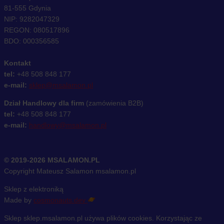
81-555 Gdynia
NIP: 9282047329
REGON: 080517896
BDO: 000356585
Kontakt
tel:
+48 508 848 177
e-mail:
sklep@msalamon.pl
Dział Handlowy dla firm
(zamówienia B2B)
tel:
+48 508 848 177
e-mail:
handlowy@msalamon.pl
© 2019-2026 MSALAMON.PL
Copyright Mateusz Salamon msalamon.pl
Sklep z elektroniką
Made by
cosmonauts.dev
Sklep sklep.msalamon.pl używa plików cookies. Korzystając ze