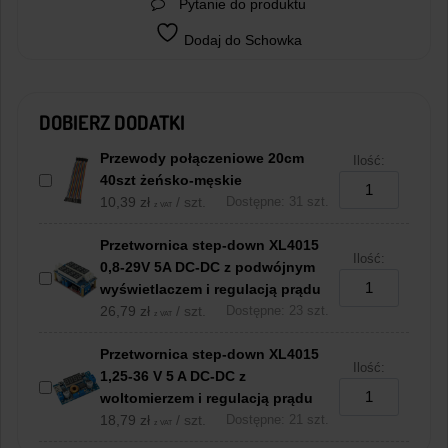
Pytanie do produktu
Dodaj do Schowka
DOBIERZ DODATKI
Przewody połączeniowe 20cm
Ilość:
40szt żeńsko-męskie
10,39
zł
/ szt.
Dostępne: 31 szt.
z VAT
Przetwornica step-down XL4015
Ilość:
0,8-29V 5A DC-DC z podwójnym
wyświetlaczem i regulacją prądu
26,79
zł
/ szt.
Dostępne: 23 szt.
z VAT
Przetwornica step-down XL4015
Ilość:
1,25-36 V 5 A DC-DC z
woltomierzem i regulacją prądu
18,79
zł
/ szt.
Dostępne: 21 szt.
z VAT