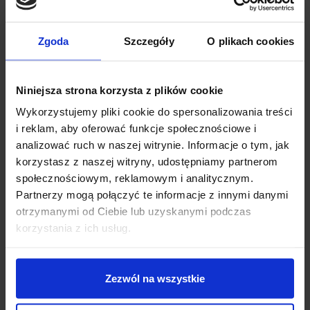
Napięcie wejściowe:
1,8 V – 5,5 V (zalecane powyżej 2 V)
Napięcie wyjściowe:
2,5 V
Możliwe napięcia wyjściowe:
2,5 V / 3,3 V / 4,2 V / 5 V
Zgoda
Szczegóły
O plikach cookies
Maksymalny prąd wyjściowy:
3 A*
*w przypadku wysokiego obciążenia może być konieczne
dodatkowe chłodzenie modułu
Niniejsza strona korzysta z plików cookie
Częstotliwość pracy:
2,4 MHz
Raster wyprowadzeń modułu:
2,54 mm
Wykorzystujemy pliki cookie do spersonalizowania treści
Wymiary modułu:
ok. 35,5 x 24 mm
i reklam, aby oferować funkcje społecznościowe i
Waga:
5,6 g
analizować ruch w naszej witrynie. Informacje o tym, jak
korzystasz z naszej witryny, udostępniamy partnerom
Uwaga! Przetwornica nie jest zabezpieczona przed
społecznościowym, reklamowym i analitycznym.
podłączeniem w odwrotnej polaryzacji, niepoprawne
Partnerzy mogą połączyć te informacje z innymi danymi
podłączenie może spowodować uszkodzenie modułu wraz
otrzymanymi od Ciebie lub uzyskanymi podczas
z podłączonymi urządzeniami peryferialnymi.
korzystania z ich usług.
INFORMACJE DODATKOWE
Zezwól na wszystkie
OPINIE