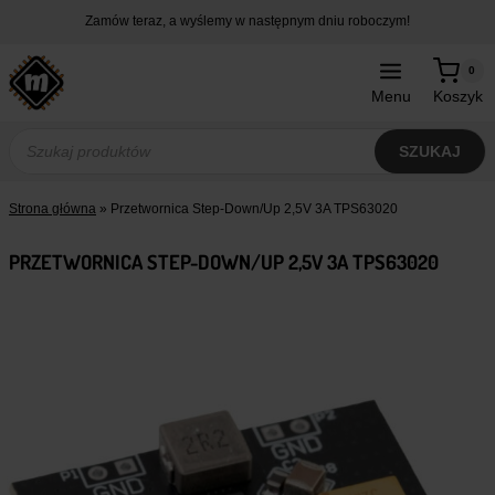
Przejdź
Zamów teraz, a wyślemy w następnym dniu roboczym!
do
treści
0
Menu
Koszyk
Wyszukiwarka
produktów
SZUKAJ
Strona główna
»
Przetwornica Step-Down/Up 2,5V 3A TPS63020
PRZETWORNICA STEP-DOWN/UP 2,5V 3A TPS63020