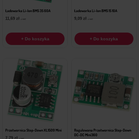
Ładowarka Li-Ion BMS 3S 60A
Ładowarka Li-Ion BMS 1S 10A
11,69
zł
9,09
zł
z VAT
z VAT
+ Do koszyka
+ Do koszyka
Przetwornica Step-Down XL1509 Mini
Regulowana Przetwornica Step-Down
DC-DC Mini360
7,79
zł
z VAT