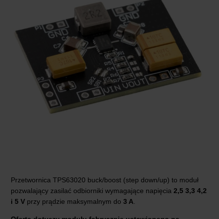
Przetwornica TPS63020 buck/boost (step down/up) to moduł
pozwalający zasilać odbiorniki wymagające napięcia
2,5 3,3 4,2
i 5 V
przy prądzie maksymalnym
do
3 A
.
Oferta dotyczy modułu fabrycznie ustawionego na