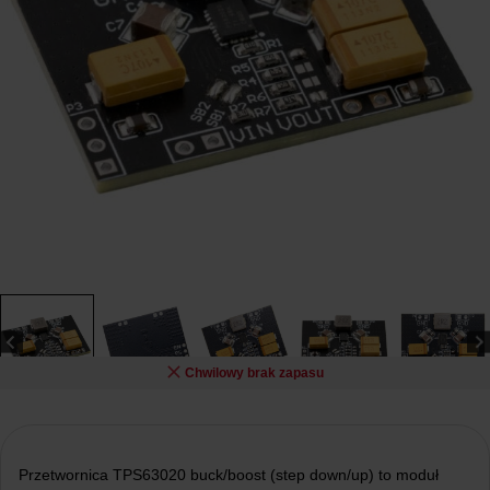
Chwilowy brak zapasu
Przetwornica TPS63020 buck/boost (step down/up) to moduł