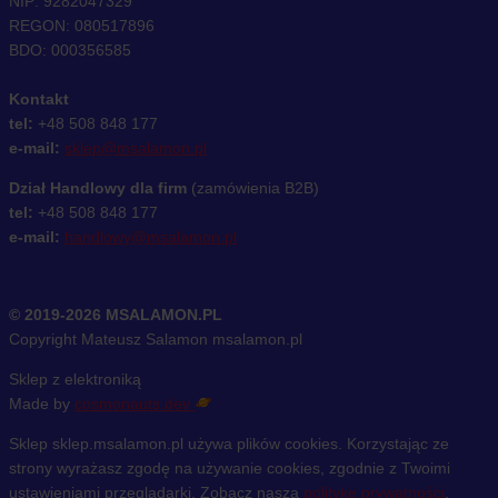
NIP: 9282047329
REGON: 080517896
BDO: 000356585
Kontakt
tel:
+48 508 848 177
e-mail:
sklep@msalamon.pl
Dział Handlowy dla firm
(zamówienia B2B)
tel:
+48 508 848 177
e-mail:
handlowy@msalamon.pl
© 2019-2026 MSALAMON.PL
Copyright Mateusz Salamon msalamon.pl
Sklep z elektroniką
Made by
cosmonauts.dev
Sklep sklep.msalamon.pl używa plików cookies. Korzystając ze
strony wyrażasz zgodę na używanie cookies, zgodnie z Twoimi
ustawieniami przeglądarki. Zobacz naszą
politykę prywatności
.