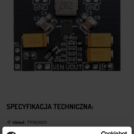
SPECYFIKACJA TECHNICZNA:
Układ:
TPS63020
Rodzaj:
przetwornica buck/boost