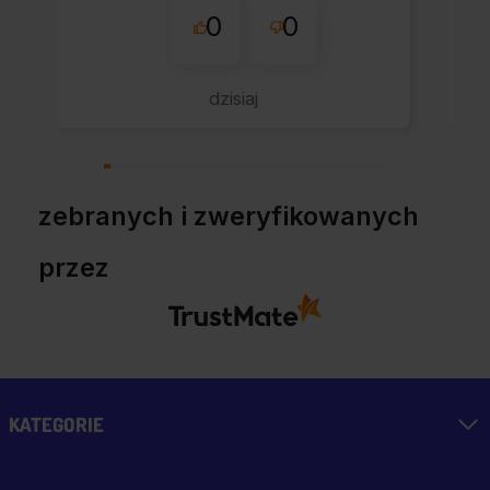
0
0
sklepu nie pierwszy
raz - zawsze
wszystko perfekt.
dzisiaj
Polecam z całym
przekonaniem.
zebranych i zweryfikowanych
przez
KATEGORIE