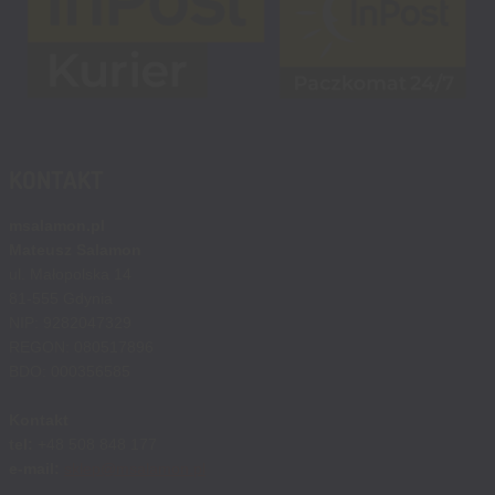
KONTAKT
msalamon.pl
Mateusz Salamon
ul. Małopolska 14
81-555 Gdynia
NIP: 9282047329
REGON: 080517896
BDO: 000356585
Kontakt
tel:
+48 508 848 177
e-mail:
sklep@msalamon.pl