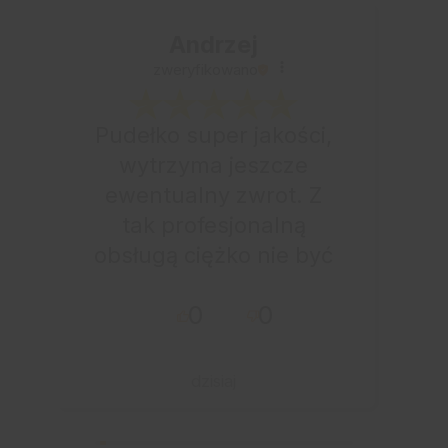
Andrzej
zweryfikowano
Pudełko super jakości,
wytrzyma jeszcze
ewentualny zwrot. Z
tak profesjonalną
obsługą ciężko nie być
zadowolonym. Paczkę
0
0
otrzymałem
błyskawicznie. Udane
zakupy i przyjemna
dzisiaj
obsługa. Warto.