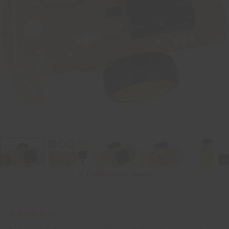
Chwilowy brak zapasu
5.0
(
2
)