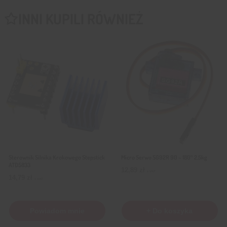
INNI KUPILI RÓWNIEŻ
Sterownik Silnika Krokowego Stepstick
Micro Serwo SG92R 90 – 180° 2,5kg
ATD5833
12,89
zł
z VAT
14,79
zł
z VAT
Powiadom mnie
+ Do koszyka