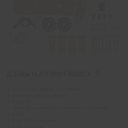
ZESTAW PLATFORMY ROBOTA
przezroczysta akrylowa rama bazowa
elementy montażowe silników
2 silniki DC
zębatki do enkoderów (brak enkoderów w zestawie!)
2 koła
1 koło 360* z dystansami
śruby montażowe