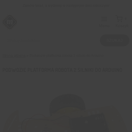
Przejdź
Zamów teraz, a wyślemy w następnym dniu roboczym!
do
treści
0
Menu
Koszyk
Wyszukiwarka
produktów
SZUKAJ
Strona główna
»
Podwozie platforma robota 2 silniki do Arduino
PODWOZIE PLATFORMA ROBOTA 2 SILNIKI DO ARDUINO