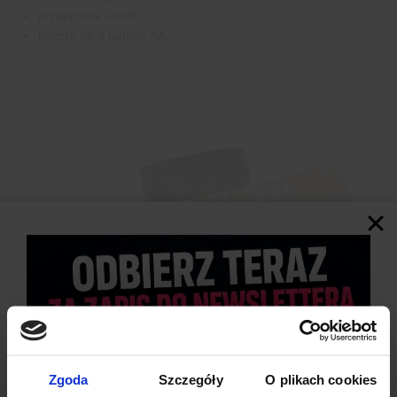
przełącznik on/off
koszyk na 4 baterie AA
Zgoda
Szczegóły
O plikach cookies