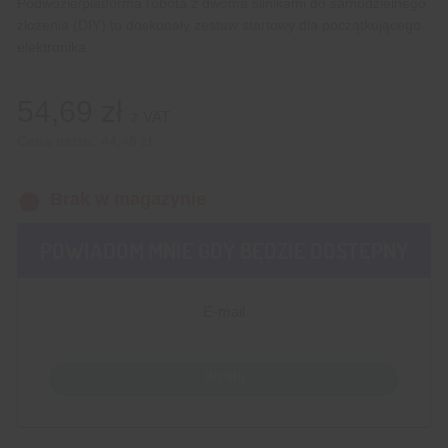
Podwozie/platforma robota z dwoma silnikami do samodzielnego
złożenia (DIY) to doskonały zestaw startowy dla początkującego
elektronika.
54,69
zł
z VAT
Cena netto:
44,46
zł
Brak w magazynie
POWIADOM MNIE GDY BĘDZIE DOSTĘPNY
Wyślij