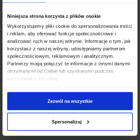
Niniejsza strona korzysta z plików cookie
Wykorzystujemy pliki cookie do spersonalizowania treści
i reklam, aby oferować funkcje społecznościowe i
SPECYFIKACJA:
analizować ruch w naszej witrynie. Informacje o tym, jak
korzystasz z naszej witryny, udostępniamy partnerom
społecznościowym, reklamowym i analitycznym.
Typ:
DYI (do samodzielnego złożenia)
Partnerzy mogą połączyć te informacje z innymi danymi
otrzymanymi od Ciebie lub uzyskanymi podczas
Napięcie zasilania silników powinno wynosić
Dzisiaj dla każdego nowego SUBSKRYBENTA mamy naszą
korzystania z ich usług.
pomiędzy 3 – 6 V
PCB breadboard MSALAMON
– PCB dodajemy do
Do sterowania silnikami wykorzystać można
dwukanałowy
zamówień o wartości minimum 50 zł
.
moduł L298N
dostępny w naszym sklepie.
Zezwól na wszystkie
Imię
*
W skład zestawu wchodzą:
przezroczysta akrylowa rama bazowa
elementy montażowe silników
Spersonalizuj
Email
*
2 silniki DC
zębatki do enkoderów (brak enkoderów w zestawie!)
2 koła