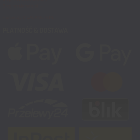
Blog msalamon.pl →
Partnerzy MSALAMON.PL
PŁATNOŚĆ & DOSTAWA