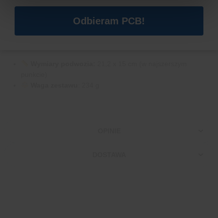
1 koło 360* z dystansami
Odbieram PCB!
śruby montażowe
przełącznik on/off
koszyk na 4 baterie AA
Wymiary podwozia:
21,2 x 15 cm (w najszerszym
punkcie)
Waga zestawu
: 234 g
OPINIE
DOSTAWA