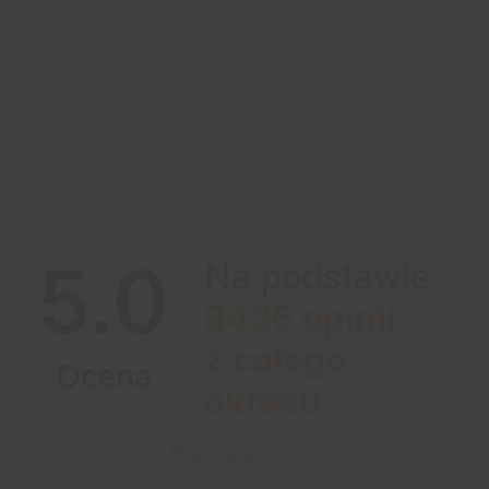
5.0
Na podstawie
8426
opinii
z całego
Ocena
okresu
Jak zbieramy opinie?