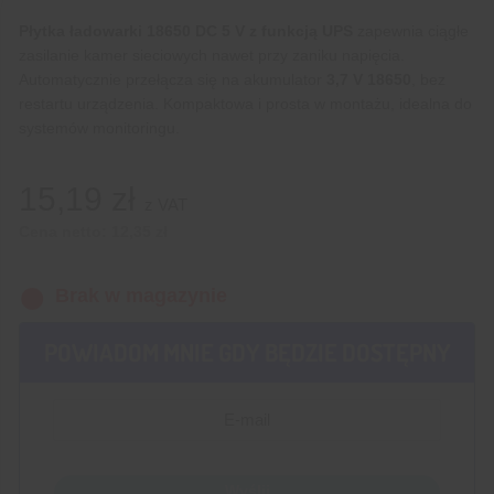
Płytka ładowarki 18650 DC 5 V z funkcją UPS
zapewnia ciągłe
zasilanie kamer sieciowych nawet przy zaniku napięcia.
Automatycznie przełącza się na akumulator
3,7 V 18650
, bez
restartu urządzenia. Kompaktowa i prosta w montażu, idealna do
systemów monitoringu.
15,19
zł
z VAT
Cena netto:
12,35
zł
Brak w magazynie
POWIADOM MNIE GDY BĘDZIE DOSTĘPNY
Wyślij