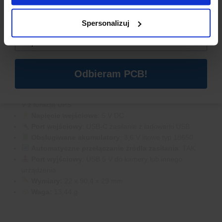
Spersonalizuj
Email
*
SPECYFIKACJA TECHNICZNA
Odbieram PCB!
Typ
: Płytka ładowarki akumulatora litowego 18650 DC 5
V z funkcją UPS
Napięcie wejściowe
: 5 V DC
Port wejściowy
: USB-C zasilanie z ładowarki USB
Obsługiwane akumulatory
: 3,6 V litowe typ 18650
Automatyczne przełączanie źródła zasilania
: TAK
Port wyjściowy
: USB 5 V do kamery lub innego
urządzenia
Wymiary:
22 x 90,4 x 29 mm
Waga:
13,44 g