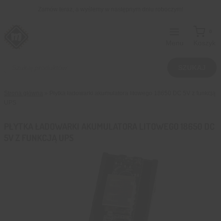
Przejdź
Zamów teraz, a wyślemy w następnym dniu roboczym!
do
treści
0
Menu
Koszyk
Wyszukiwarka
produktów
SZUKAJ
Strona główna
»
Płytka ładowarki akumulatora litowego 18650 DC 5V z funkcją
UPS
PŁYTKA ŁADOWARKI AKUMULATORA LITOWEGO 18650 DC
5V Z FUNKCJĄ UPS