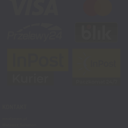
KONTAKT
msalamon.pl
Mateusz Salamon