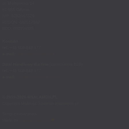
ul. Małopolska 14
81-555 Gdynia
NIP: 9282047329
REGON: 080517896
BDO: 000356585
Kontakt
tel:
+48 508 848 177
e-mail:
sklep@msalamon.pl
Dział Handlowy dla firm
(zamówienia B2B)
tel:
+48 508 848 177
e-mail:
handlowy@msalamon.pl
© 2019-2026 MSALAMON.PL
Copyright Mateusz Salamon msalamon.pl
Sklep z elektroniką
Made by
cosmonauts.dev