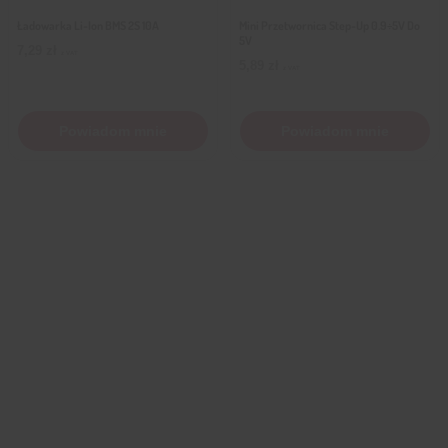
Ładowarka Li-Ion BMS 2S 10A
Mini Przetwornica Step-Up 0.9÷5V Do
5V
7,29
zł
z VAT
5,89
zł
z VAT
Powiadom mnie
Powiadom mnie