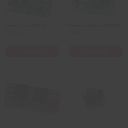
Ładowarka Li-Ion BMS 4S 40A
Przetwornica Step-Down XL1509 Mini
14,39
zł
7,79
zł
z VAT
z VAT
+ Do koszyka
+ Do koszyka