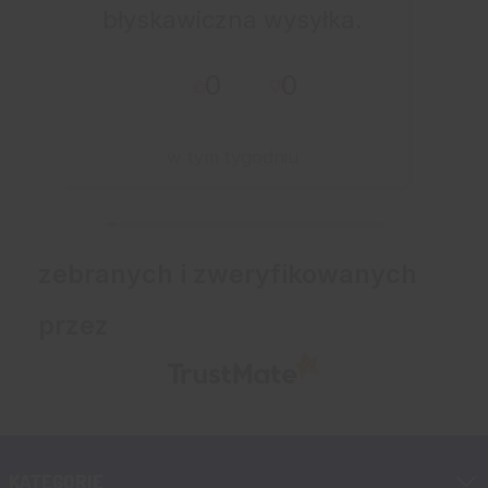
błyskawiczna wysyłka.
Korzystam z tego
0
0
sklepu nie pierwszy
raz - zawsze
wszystko perfekt.
w tym tygodniu
Polecam z całym
przekonaniem.
zebranych i zweryfikowanych
przez
KATEGORIE