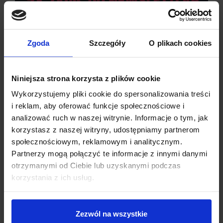
Dzięki temu można łatwo ocenić stan ogniwa bez dodatkowych
mierników.
Zgoda
Szczegóły
O plikach cookies
Niniejsza strona korzysta z plików cookie
Wykorzystujemy pliki cookie do spersonalizowania treści
i reklam, aby oferować funkcje społecznościowe i
analizować ruch w naszej witrynie. Informacje o tym, jak
korzystasz z naszej witryny, udostępniamy partnerom
społecznościowym, reklamowym i analitycznym.
Partnerzy mogą połączyć te informacje z innymi danymi
otrzymanymi od Ciebie lub uzyskanymi podczas
Dzisiaj dla każdego nowego SUBSKRYBENTA mamy naszą
korzystania z ich usług.
PCB breadboard MSALAMON
– PCB dodajemy do
zamówień o wartości minimum 50 zł
.
Zezwól na wszystkie
Imię
*