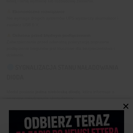
łatwą i tanią wymianę lub rozbudowę zasilania.
Ekonomiczne rozwiązanie
Nie wymaga drogich systemów UPS wystarczy akumulator i
zasilacz USB 5 V.
Ochrona przed błędnym podłączeniem
Zabezpieczenia przed odwrotną polaryzacją poprawne
podłączenie biegunów jest kluczowe dla bezpieczeństwa i
działania.
SYGNALIZACJA STANU NAŁADOWANIA
DIODA
Moduł posiada
jedną niebieską diodę
, która informuje o
poziomie naładowania akumulatora:
1 mignięcie
– akumulator prawie rozładowany
2 mignięcia
– niski poziom naładowania
3 mignięcia
– średni poziom
4 mignięcia
– akumulator w pełni naładowany