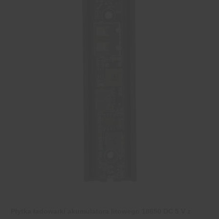
Płytka ładowarki akumulatora litowego 18650 DC 5 V z