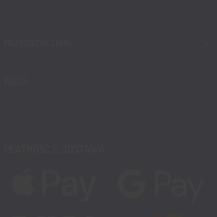
PRZYDATNE LINKI
BLOG
Blog, nowości, artykuły
Blog msalamon.pl →
Partnerzy MSALAMON.PL
PŁATNOŚĆ & DOSTAWA