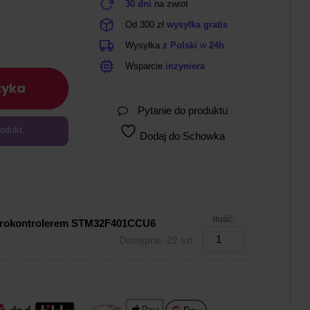
30 dni
na zwrot
Od 300 zł
wysyłka gratis
Wysyłka
z Polski
w
24h
Wsparcie
inżyniera
zyka
Pytanie do produktu
odukt.
Dodaj do Schowka
Ilość:
ikrokontrolerem STM32F401CCU6
Dostępne: 22 szt.