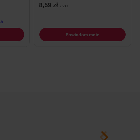
8,59
zł
z VAT
4h
Powiadom mnie