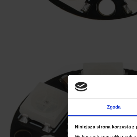
Zgoda
Niniejsza strona korzysta z
Wykorzystujemy pliki cookie 