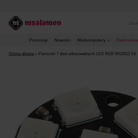
Przejdź
do
treści
Wyszu
produk
Promocje
Nowości
Minikomputery
Elektronika
Strona główna
»
Pierścień 7 diod adresowalnych LED RGB WS2812 5V