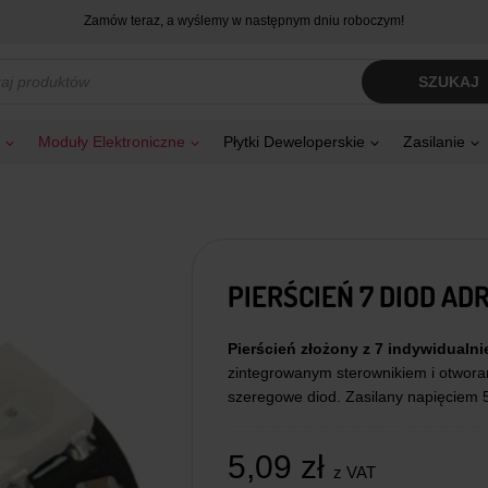
Zamów teraz, a wyślemy w następnym dniu roboczym!
kiwarka
SZUKAJ
tów
Moduły Elektroniczne
Płytki Deweloperskie
Zasilanie
PIERŚCIEŃ 7 DIOD A
Pierścień złożony z 7 indywidual
zintegrowanym sterownikiem i otwora
szeregowe diod. Zasilany napięciem 5
5,09
zł
z VAT