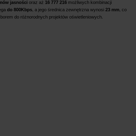
mów jasności
oraz aż
16 777 216
możliwych kombinacji
ięga
do 800Kbps
, a jego średnica zewnętrzna wynosi
23 mm
, co
yborem do różnorodnych projektów oświetleniowych.