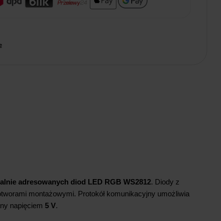
e
ualnie adresowanych diod LED RGB WS2812
. Diody z
otworami montażowymi. Protokół komunikacyjny umożliwia
lany napięciem
5 V
.