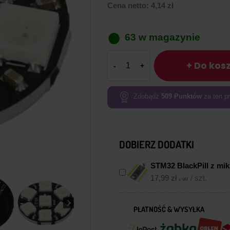
Cena netto:
4,14
zł
63 w magazynie
ilość
+ Do kos
Pierścień
7
diod
Zdobądź
509
Punktów
za ten pr
adresowalnych
LED
RGB
DOBIERZ DODATKI
WS2812
5V
STM32 BlackPill z m
17,99
zł
/ szt.
z VAT
PŁATNOŚĆ & WYSYŁKA