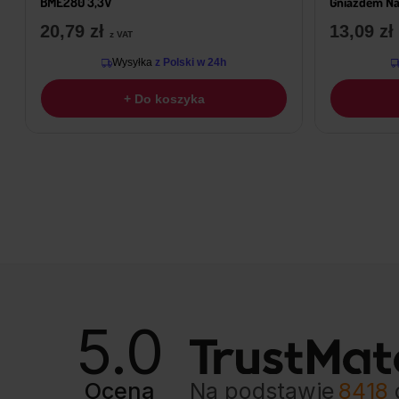
BME280 3,3V
Gniazdem Na
20,79
zł
13,09
zł
z VAT
Wysyłka
z Polski w 24h
+ Do koszyka
5.0
Ocena
Na podstawie
8418