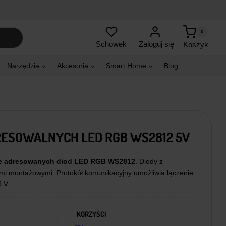
0
Zaloguj się
Schowek
Koszyk
Narzędzia
Akcesoria
Smart Home
Blog
DRESOWALNYCH LED RGB WS2812 5V
nie adresowanych diod LED RGB WS2812
. Diody z
mi montażowymi. Protokół komunikacyjny umożliwia łączenie
 V.
KORZYŚCI