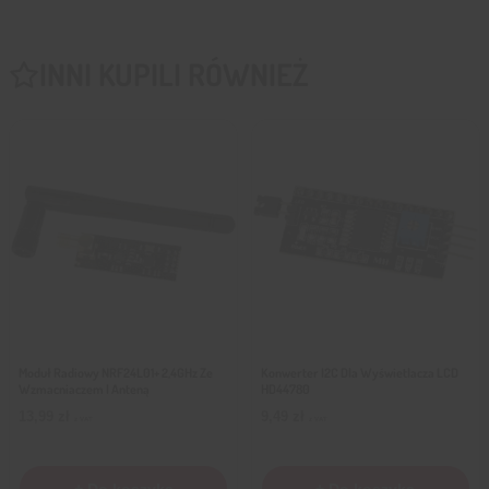
INNI KUPILI RÓWNIEŻ
Moduł Radiowy NRF24L01+ 2,4GHz Ze
Konwerter I2C Dla Wyświetlacza LCD
Wzmacniaczem I Anteną
HD44780
13,99
zł
9,49
zł
z VAT
z VAT
+ Do koszyka
+ Do koszyka