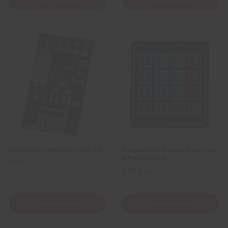
Moduł Radiowy NRF24L01+ 2,4GHz THT
Klawiatura Membranowa Numeryczna
16 Przycisków 4×4
6,59
zł
z VAT
5,89
zł
z VAT
+ Do koszyka
+ Do koszyka