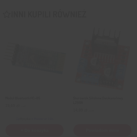
INNI KUPILI RÓWNIEŻ
Moduł Bluetooth HC-05
Sterownik Silników Dwukanałowy
L298N
19,69
zł
z VAT
14,09
zł
z VAT
Wysyłka
z Polski w 24h
+ Do koszyka
Powiadom mnie