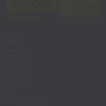
KONTAKT
msalamon.pl
Mateusz Salamon
ul. Małopolska 14
81-555 Gdynia
NIP: 9282047329
REGON: 080517896
BDO: 000356585
Kontakt
tel:
+48 508 848 177
e-mail:
sklep@msalamon.pl