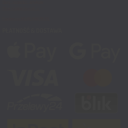
Blog, nowości, artykuły
Blog msalamon.pl →
Partnerzy MSALAMON.PL
PŁATNOŚĆ & DOSTAWA