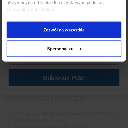
otrzymanymi od Ciebie lub uzyskanymi podczas
Dzisiaj dla każdego nowego SUBSKRYBENTA mamy naszą
korzystania z ich usług.
PCB breadboard MSALAMON
– PCB dodajemy do
zamówień o wartości minimum 50 zł
.
Zezwól na wszystkie
Imię
*
Spersonalizuj
Email
*
Odbieram PCB!
SPECYFIKACJA TECHNICZNA
Typ modułu:
Mini Moduł Sterowania MOSFET 200 A
Napięcie robocze:
5 – 50 V
Maksymalny prąd ciągły:
100 – 150 A