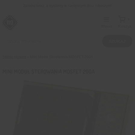
Przejdź
Zamów teraz, a wyślemy w następnym dniu roboczym!
do
treści
0
Menu
Koszyk
Wyszukiwarka
produktów
SZUKAJ
Strona główna
»
Mini Moduł Sterowania MOSFET 200A
MINI MODUŁ STEROWANIA MOSFET 200A