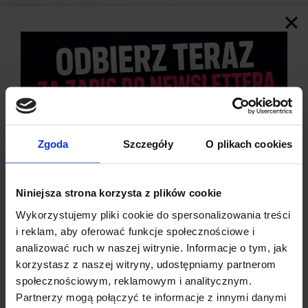
105°C
, zachowując stabilne parametry.
ŁATWA INTEGRACJA Z PROJEKTAMI
Niewielkie rozmiary i proste podłączenie umożliwiają
zastosowanie modułu w urządzeniach DIY, automatyce,
robotyce i elektronice użytkowej.
WSZECHSTRONNE ZASTOSOWANIE
Zgoda
Szczegóły
O plikach cookies
Idealny do sterowania silnikami DC, taśmami LED, grzałkami,
pompami, wentylatorami oraz innymi odbiornikami zasilanymi
napięciem stałym.
Niniejsza strona korzysta z plików cookie
Wykorzystujemy pliki cookie do spersonalizowania treści
i reklam, aby oferować funkcje społecznościowe i
analizować ruch w naszej witrynie. Informacje o tym, jak
korzystasz z naszej witryny, udostępniamy partnerom
społecznościowym, reklamowym i analitycznym.
Partnerzy mogą połączyć te informacje z innymi danymi