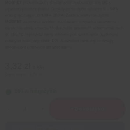
MOSFET
przeznaczony do sterowania obciążeniami
DC
o
wysokim poborze prądu. Obsługuje napięcie robocze
5 – 50 V
oraz prąd ciągły do
100 – 150 A
. Zastosowany tranzystor
MOSFET
zapewnia szybkie przełączanie, wysoką sprawność i
niewielkie straty energii. Moduł może pracować w temperaturach
do
105 °C
i sprawdzi się w automatyce, elektronice użytkowej,
robotyce oraz projektach
DIY
. Niewielkie rozmiary ułatwiają
integrację z gotowymi urządzeniami.
3,32
zł
z VAT
Cena netto:
2,70
zł
100 w magazynie
ilość
Mini
+ Do koszyka
Moduł
Sterowania
MOSFET
Zdobądź
332
Punktów
za ten produkt.