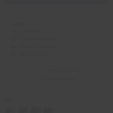
200A
KORZYŚCI
30 dni
na zwrot
Od 300 zł
wysyłka gratis
Wysyłka
z Polski
w
24h
Wsparcie
inżyniera
Pytanie do produktu
Dodaj do Schowka
MODEL