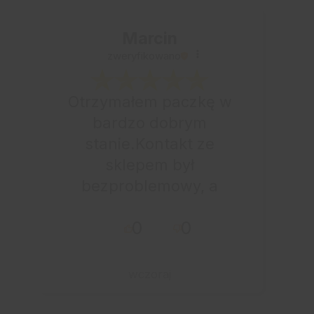
Marcin
zweryfikowano
Otrzymałem paczkę w
bardzo dobrym
stanie.Kontakt ze
sklepem był
bezproblemowy, a
całe zamówienie
0
0
przebiegło sprawnie.
wczoraj