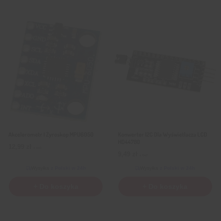
Akcelerometr I Żyroskop MPU6050
Konwerter I2C Dla Wyświetlacza LCD
HD44780
12,99
zł
z VAT
9,49
zł
z VAT
Wysyłka
z Polski w 24h
Wysyłka
z Polski w 24h
+ Do koszyka
+ Do koszyka