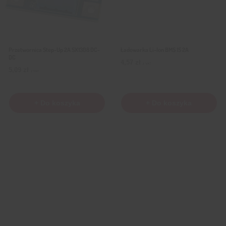
Przetwornica Step-Up 2A SX1308 DC-
Ładowarka Li-Ion BMS 1S 2A
DC
4,57
zł
z VAT
5,09
zł
z VAT
+ Do koszyka
+ Do koszyka