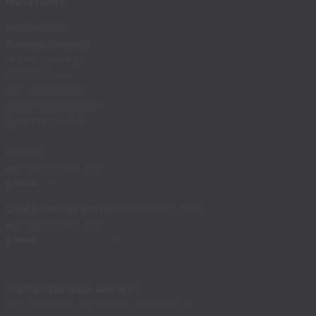
msalamon.pl
Mateusz Salamon
ul. Małopolska 14
81-555 Gdynia
NIP: 9282047329
REGON: 080517896
BDO: 000356585
Kontakt
tel:
+48 508 848 177
e-mail:
sklep@msalamon.pl
Dział Handlowy dla firm
(zamówienia B2B)
tel:
+48 508 848 177
e-mail:
handlowy@msalamon.pl
© 2019-2026 MSALAMON.PL
Copyright Mateusz Salamon msalamon.pl