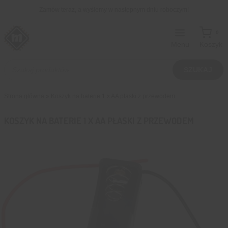
Przejdź
Zamów teraz, a wyślemy w następnym dniu roboczym!
do
treści
0
Menu
Koszyk
Wyszukiwarka
produktów
SZUKAJ
Strona główna
»
Koszyk na baterie 1 x AA płaski z przewodem
KOSZYK NA BATERIE 1 X AA PŁASKI Z PRZEWODEM