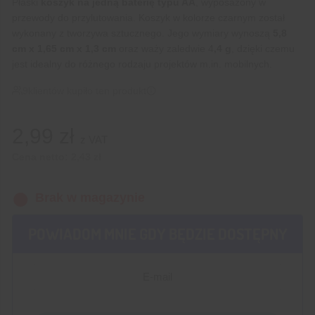
Płaski
koszyk na jedną baterię typu AA
, wyposażony w
przewody do przylutowania. Koszyk w kolorze czarnym został
wykonany z tworzywa sztucznego. Jego wymiary wynoszą
5,8
cm x 1,65 cm x
1,3 cm
oraz waży zaledwie 4
,4 g
, dzięki czemu
jest idealny do różnego rodzaju projektów m.in. mobilnych.
9
klientów kupiło ten produkt
2,99
zł
z VAT
Cena netto:
2,43
zł
Brak w magazynie
POWIADOM MNIE GDY BĘDZIE DOSTĘPNY