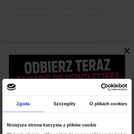
jest szczególnie ważne w projektach przenośnych.
Wytrzymały materiał
– wykonany z wysokiej jakości
tworzywa sztucznego, które gwarantuje trwałość i odporność
na uszkodzenia, nawet w trudniejszych warunkach.
Proste lutowanie
– złącza przystosowane do łatwego
przylutowania przewodów, co umożliwia szybką instalację
bez konieczności dodatkowych akcesoriów.
Uniwersalny kolor
– estetyczna, czarna barwa koszyka
pozwala na dyskretną integrację z większością urządzeń i
konstrukcji.
Zgoda
Szczegóły
O plikach cookies
Niniejsza strona korzysta z plików cookie