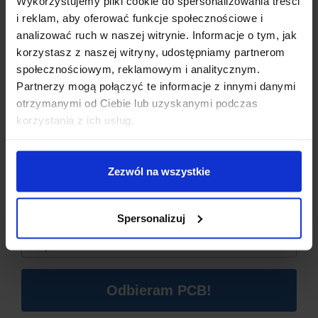
Wykorzystujemy pliki cookie do spersonalizowania treści
i reklam, aby oferować funkcje społecznościowe i
analizować ruch w naszej witrynie. Informacje o tym, jak
korzystasz z naszej witryny, udostępniamy partnerom
społecznościowym, reklamowym i analitycznym.
Partnerzy mogą połączyć te informacje z innymi danymi
otrzymanymi od Ciebie lub uzyskanymi podczas
Dzisiaj dla każdego nowego SUBSKRYBENTA mamy naszą
korzystania z ich usług.
PCB breadboard MSALAMON
– PCB dodajemy do
zamówień o wartości minimum 50 zł
.
Zezwól na wszystkie
Imię
*
SPECYFIKACJA TECHNICZNA
Spersonalizuj
Email
*
Wymiary
: 5,8 cm x 1,65 cm x 1,3 cm
Waga
: 4,4 g
Typ baterii
: AA (1 sztuka)
Odbieram PCB!
Złącza
: Przewody do przylutowania
Kolor
: czarny