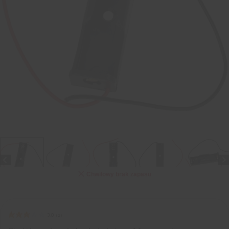
Chwilowy brak zapasu
3.0
(
2
)