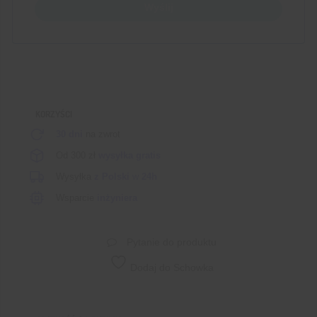
Wyślij
KORZYŚCI
30 dni
na zwrot
Od 300 zł
wysyłka gratis
Wysyłka
z Polski
w
24h
Wsparcie
inżyniera
Pytanie do produktu
Dodaj do Schowka