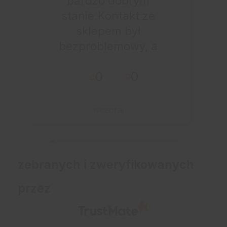
bardzo dobrym
stanie.Kontakt ze
sklepem był
bezproblemowy, a
całe zamówienie
0
0
przebiegło sprawnie.
wczoraj
zebranych i zweryfikowanych
przez