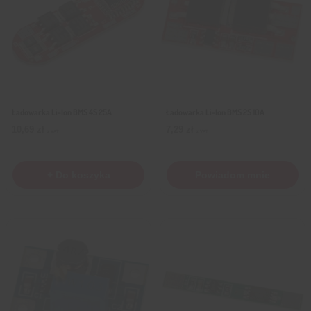
Ładowarka Li-Ion BMS 4S 25A
Ładowarka Li-Ion BMS 2S 10A
10,69
zł
7,29
zł
z VAT
z VAT
+ Do koszyka
Powiadom mnie