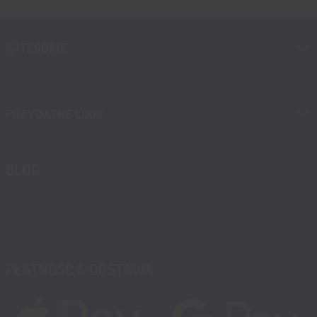
KATEGORIE
PRZYDATNE LINKI
BLOG
Blog, nowości, artykuły
Blog msalamon.pl →
Partnerzy MSALAMON.PL
PŁATNOŚĆ & DOSTAWA