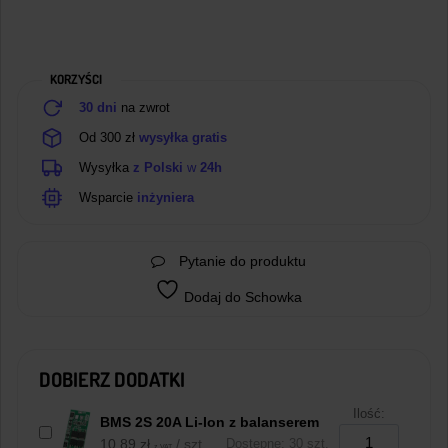
KORZYŚCI
30 dni
na zwrot
Od 300 zł
wysyłka gratis
Wysyłka
z Polski
w
24h
Wsparcie
inżyniera
Pytanie do produktu
Dodaj do Schowka
DOBIERZ DODATKI
Ilość:
BMS 2S 20A Li-Ion z balanserem
10,89
zł
/ szt.
Dostępne: 30 szt.
z VAT