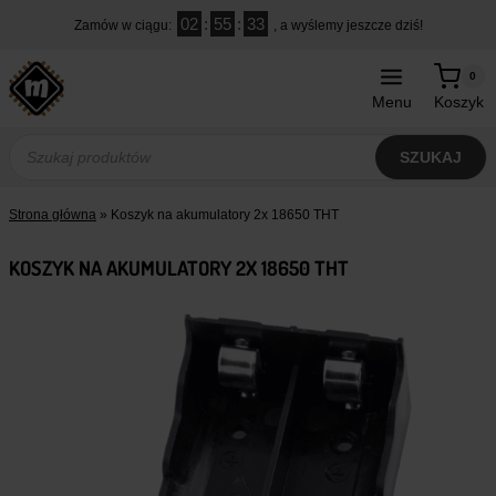
Przejdź
02
:
55
:
33
Zamów w ciągu:
, a wyślemy jeszcze dziś!
do
treści
0
Menu
Koszyk
Wyszukiwarka
produktów
SZUKAJ
Strona główna
»
Koszyk na akumulatory 2x 18650 THT
KOSZYK NA AKUMULATORY 2X 18650 THT