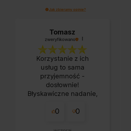
Jak zbieramy opinie?
Tomasz
zweryfikowano
Korzystanie z ich
usług to sama
przyjemność -
dosłownie!
Błyskawiczne nadanie,
przesyłka bardzo
0
0
starannie
zapakowana z miłym
dodatkiem:-) Jakim?
wczoraj