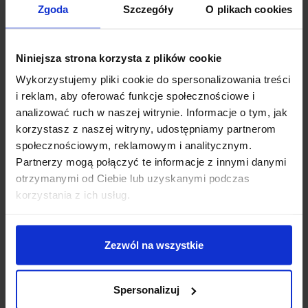
Zgoda
Szczegóły
O plikach cookies
Niniejsza strona korzysta z plików cookie
INNI KUPILI RÓWNIEŻ
Wykorzystujemy pliki cookie do spersonalizowania treści
i reklam, aby oferować funkcje społecznościowe i
analizować ruch w naszej witrynie. Informacje o tym, jak
korzystasz z naszej witryny, udostępniamy partnerom
społecznościowym, reklamowym i analitycznym.
Partnerzy mogą połączyć te informacje z innymi danymi
otrzymanymi od Ciebie lub uzyskanymi podczas
korzystania z ich usług.
Zezwól na wszystkie
Ładowarka Li-Ion BMS 3S 60A
Moduł Zasilania Do Płytek Stykowych
MB102 3,3V-5V
11,69
zł
z VAT
7,19
zł
Spersonalizuj
z VAT