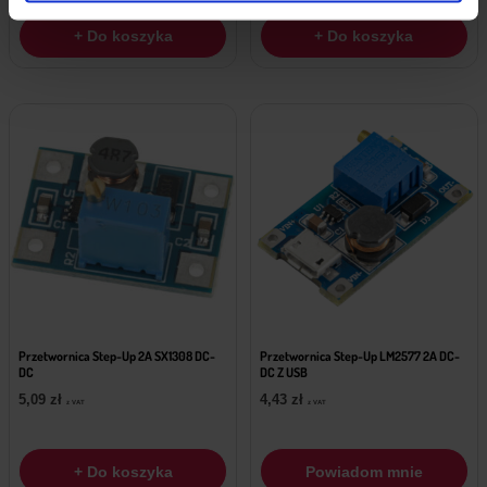
+ Do koszyka
+ Do koszyka
Przetwornica Step-Up 2A SX1308 DC-
Przetwornica Step-Up LM2577 2A DC-
DC
DC Z USB
5,09
zł
4,43
zł
z VAT
z VAT
+ Do koszyka
Powiadom mnie