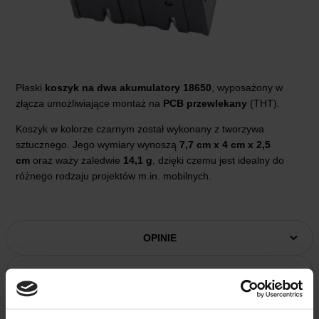
Płaski
koszyk na dwa akumulatory 18650
, wyposażony w
złącza umożliwiające montaż na
PCB
przewlekany
(THT).
Koszyk w kolorze czarnym został wykonany z tworzywa
sztucznego. Jego wymiary wynoszą
7,7 cm x 4 cm x 2,5
cm
oraz waży zaledwie
14,1 g
, dzięki czemu jest idealny do
różnego rodzaju projektów m.in. mobilnych.
OPINIE
DOSTAWA