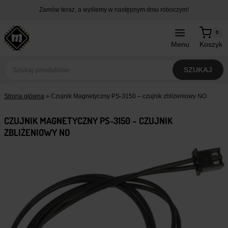
Przejdź
Zamów teraz, a wyślemy w następnym dniu roboczym!
do
treści
0
Menu
Koszyk
Wyszukiwarka
produktów
SZUKAJ
Strona główna
»
Czujnik Magnetyczny PS-3150 – czujnik zbliżeniowy NO
CZUJNIK MAGNETYCZNY PS-3150 – CZUJNIK
ZBLIŻENIOWY NO