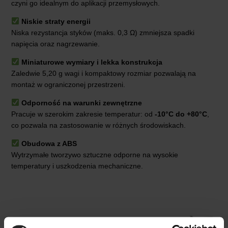
czyni go idealnym do aplikacji przemysłowych.
Niskie straty energii
Niska rezystancja styków (maks. 0,3 Ω) zmniejsza spadki
napięcia oraz nagrzewanie.
Miniaturowe wymiary i lekka konstrukcja
Zaledwie 5,20 g wagi i kompaktowy rozmiar pozwalają na
montaż w ograniczonej przestrzeni.
Odporność na warunki zewnętrzne
Pracuje w szerokim zakresie temperatur: od
-10°C do +80°C
,
co pozwala na zastosowanie w różnych środowiskach.
Obudowa z ABS
Wytrzymałe tworzywo sztuczne odporne na wysokie
temperatury i uszkodzenia mechaniczne.