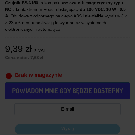
Czujnik PS-3150
to kompaktowy
czujnik magnetyczny typu
NO
z kontaktronem Reed, obsługujący
do 100 VDC, 10 W i 0,5
A
. Obudowa z odpornego na ciepło ABS i niewielkie wymiary (14
× 23 × 6 mm) umożliwiają łatwy montaż w systemach
elektronicznych i automatyce.
9,39
zł
z VAT
Cena netto:
7,63
zł
Brak w magazynie
POWIADOM MNIE GDY BĘDZIE DOSTĘPNY
Wyślij