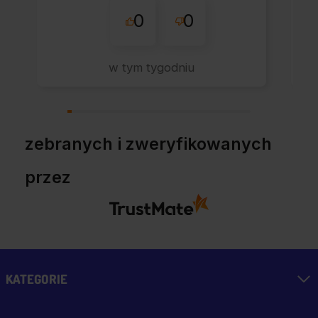
0
0
sklepu nie pierwszy
raz - zawsze
wszystko perfekt.
w tym tygodniu
Polecam z całym
przekonaniem.
zebranych i zweryfikowanych
przez
KATEGORIE