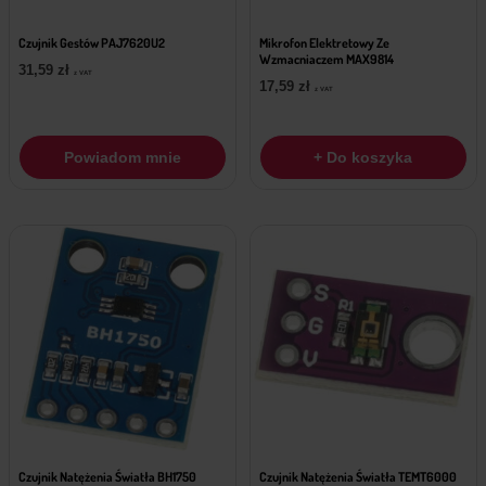
Czujnik Gestów PAJ7620U2
Mikrofon Elektretowy Ze
Wzmacniaczem MAX9814
31,59
zł
z VAT
17,59
zł
z VAT
Powiadom mnie
+ Do koszyka
Czujnik Natężenia Światła BH1750
Czujnik Natężenia Światła TEMT6000