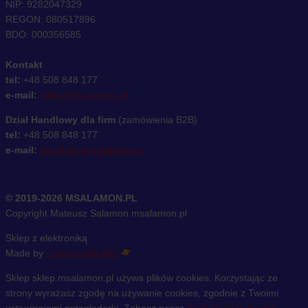
NIP: 9282047329
REGON: 080517896
BDO: 000356585
Kontakt
tel:
+48 508 848 177
e-mail:
sklep@msalamon.pl
Dział Handlowy dla firm
(zamówienia B2B)
tel:
+48 508 848 177
e-mail:
handlowy@msalamon.pl
© 2019-2026 MSALAMON.PL
Copyright Mateusz Salamon msalamon.pl
Sklep z elektroniką
Made by
cosmonauts.dev
Sklep sklep.msalamon.pl używa plików cookies. Korzystając ze
strony wyrażasz zgodę na używanie cookies, zgodnie z Twoimi