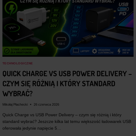
O
O
N
R
Ó
T
W
U
E
U
L
S
E
B
K
–
T
C
R
O
E
P
T
O
O
TECHNOLOGICZNE
T
W
QUICK CHARGE VS USB POWER DELIVERY –
R
Y
A
C
CZYM SIĘ RÓŻNIĄ I KTÓRY STANDARD
F
H
I
WYBRAĆ?
I
J
A
Mikołaj Płachecki
26 czerwca 2026
K
I
Quick Charge vs USB Power Delivery – czym się różnią i który
M
standard wybrać? Jeszcze kilka lat temu większość ładowarek USB
O
oferowała jedynie napięcie 5…
D
E