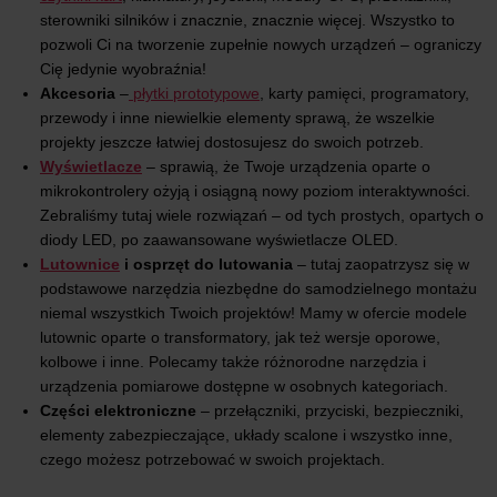
sterowniki silników i znacznie, znacznie więcej. Wszystko to
pozwoli Ci na tworzenie zupełnie nowych urządzeń – ograniczy
Cię jedynie wyobraźnia!
Akcesoria
–
płytki prototypowe
, karty pamięci, programatory,
przewody i inne niewielkie elementy sprawą, że wszelkie
projekty jeszcze łatwiej dostosujesz do swoich potrzeb.
Wyświetlacze
– sprawią, że Twoje urządzenia oparte o
mikrokontrolery ożyją i osiągną nowy poziom interaktywności.
Zebraliśmy tutaj wiele rozwiązań – od tych prostych, opartych o
diody LED, po zaawansowane wyświetlacze OLED.
Lutownice
i osprzęt do lutowania
– tutaj zaopatrzysz się w
podstawowe narzędzia niezbędne do samodzielnego montażu
niemal wszystkich Twoich projektów! Mamy w ofercie modele
lutownic oparte o transformatory, jak też wersje oporowe,
kolbowe i inne. Polecamy także różnorodne narzędzia i
urządzenia pomiarowe dostępne w osobnych kategoriach.
Części elektroniczne
– przełączniki, przyciski, bezpieczniki,
elementy zabezpieczające, układy scalone i wszystko inne,
czego możesz potrzebować w swoich projektach.