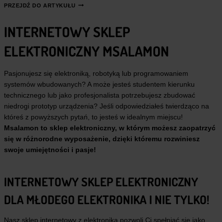
Q
L
PRZEJDŹ DO ARTYKUŁU
U
W
I
Y
INTERNETOWY SKLEP
C
B
K
R
ELEKTRONICZNY MSALAMON
C
A
H
Ć
A
?
R
Pasjonujesz się elektroniką, robotyką lub programowaniem
G
systemów wbudowanych? A może jesteś studentem kierunku
E
technicznego lub jako profesjonalista potrzebujesz zbudować
V
S
niedrogi prototyp urządzenia? Jeśli odpowiedziałeś twierdząco na
U
któreś z powyższych pytań, to jesteś w idealnym miejscu!
S
Msalamon to sklep elektroniczny, w którym możesz zaopatrzyć
B
się w różnorodne wyposażenie, dzięki któremu rozwiniesz
P
O
swoje umiejętności i pasje!
W
E
R
INTERNETOWY SKLEP ELEKTRONICZNY
D
E
DLA MŁODEGO ELEKTRONIKA I NIE TYLKO!
L
I
V
Nasz sklep internetowy z elektroniką pozwoli Ci spełniać się jako
E