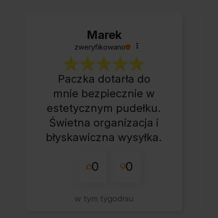
Marek
zweryfikowano
Paczka dotarła do
mnie bezpiecznie w
estetycznym pudełku.
Świetna organizacja i
błyskawiczna wysyłka.
Korzystam z tego
0
0
sklepu nie pierwszy
raz - zawsze
wszystko perfekt.
w tym tygodniu
Polecam z całym