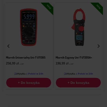
EW
NEW
NEW
Miernik Uniwersalny Uni-T UT139S
Miernik Cęgowy Uni-T UT205A+
M
258,99
zł
198,99
zł
z VAT
z VAT
Wysyłka
z Polski w 24h
Wysyłka
z Polski w 24h
+ Do koszyka
+ Do koszyka