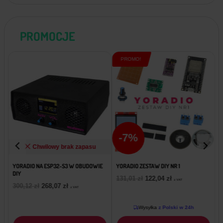
PROMOCJE
PROMO!
-7%
Chwilowy brak zapasu
YORADIO NA ESP32-S3 W OBUDOWIE
YORADIO ZESTAW DIY NR 1
Y
DIY
P
A
131,01
zł
122,04
zł
z VAT
P
A
300,12
zł
268,07
zł
i
k
z VAT
i
k
e
t
e
t
Wysyłka
r
z Polski w 24h
u
r
u
w
a