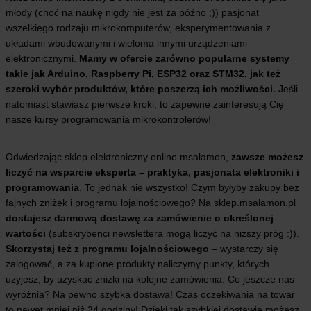
młody (choć na naukę nigdy nie jest za późno ;)) pasjonat
R
Y
wszelkiego rodzaju mikrokomputerów, eksperymentowania z
–
układami wbudowanymi i wieloma innymi urządzeniami
C
elektronicznymi.
Mamy w ofercie zarówno popularne systemy
Z
Y
takie jak Arduino, Raspberry Pi, ESP32 oraz STM32, jak też
M
szeroki wybór produktów, które poszerzą ich możliwości.
Jeśli
S
natomiast stawiasz pierwsze kroki, to zapewne zainteresują Cię
I
nasze kursy programowania mikrokontrolerów!
Ę
R
Ó
Ż
Odwiedzając sklep elektroniczny online msalamon,
zawsze możesz
N
liczyć na wsparcie eksperta – praktyka, pasjonata elektroniki i
I
programowania
. To jednak nie wszystko! Czym byłyby zakupy bez
Ą
I
fajnych zniżek i programu lojalnościowego? Na sklep.msalamon.pl
K
dostajesz darmową dostawę za zamówienie o określonej
T
wartości
(subskrybenci newslettera mogą liczyć na niższy próg :)).
Ó
Skorzystaj też z programu lojalnościowego
– wystarczy się
R
Y
zalogować, a za kupione produkty naliczymy punkty, których
S
użyjesz, by uzyskać zniżki na kolejne zamówienia. Co jeszcze nas
T
wyróżnia? Na pewno szybka dostawa! Czas oczekiwania na towar
A
N
to nawet mniej niż 24 godziny! Dzięki tak szybkiej dostawie możesz