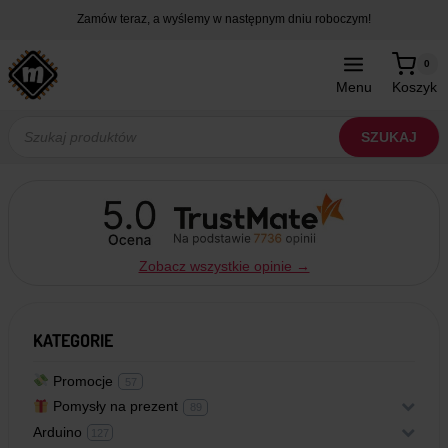
Przejdź
Zamów teraz, a wyślemy w następnym dniu roboczym!
do
treści
0
Menu
Koszyk
Wyszukiwarka
produktów
SZUKAJ
Zobacz wszystkie opinie →
KATEGORIE
Promocje
5
57
7
p
Pomysły na prezent
+
8
89
r
9
o
p
Arduino
+
d
1
127
r
u
2
o