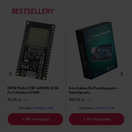
BESTSELLERY
ESP32 Płytka Z ESP-WROOM-32 38-
Kurs Arduino Dla Początkujących +
W
Pin Z Układem CP2102
Pakiet Sprzętu
B
28,49
zł
499,00
zł
z VAT
z VAT
Wysyłka
z Polski w 24h
Wysyłka
z Polski w 24h
+ Do koszyka
+ Do koszyka