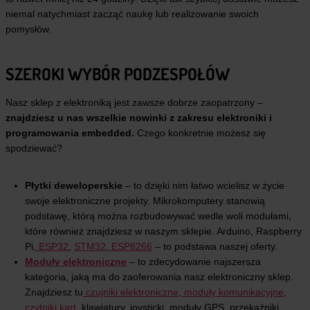
D
niemal natychmiast zacząć naukę lub realizowanie swoich
A
pomysłów.
R
D
W
Y
SZEROKI WYBÓR PODZESPOŁÓW
B
R
Nasz sklep z elektroniką jest zawsze dobrze zaopatrzony –
A
Ć
znajdziesz u nas wszelkie nowinki z zakresu elektroniki i
?
programowania embedded.
Czego konkretnie możesz się
spodziewać?
Płytki deweloperskie
– to dzięki nim łatwo wcielisz w życie
swoje elektroniczne projekty. Mikrokomputery stanowią
podstawę, którą można rozbudowywać wedle woli modułami,
które również znajdziesz w naszym sklepie. Arduino, Raspberry
Pi,
ESP32
,
STM32
,
ESP8266
– to podstawa naszej oferty.
Moduły elektroniczne
– to zdecydowanie najszersza
kategoria, jaką ma do zaoferowania nasz elektroniczny sklep.
Znajdziesz tu
czujniki elektroniczne
,
moduły komunikacyjne
,
czytniki kart
, klawiatury, joysticki, moduły GPS, przekaźniki,