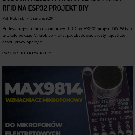
1
ł
RFID NA ESP32 PROJEKT DIY
2
ł
.
.
z
z
ł
Piotr Rudziński
5 sierpnia 2026
ł
.
Budowa rejestratora czasu pracy RFID na ESP32 projekt DIY W tym
.
artykule pokażę Ci krok po kroku, jak zbudować prosty rejestrator
czasu pracy oparty o…
B
PRZEJDŹ DO ARTYKUŁU
U
D
O
W
A
R
E
J
E
S
T
R
A
T
O
R