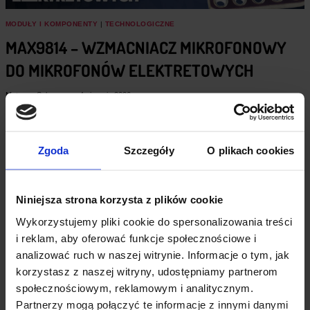
A
C
MODUŁY I KOMPONENTY
|
TECHNOLOGICZNE
Z
MAX9814 – WZMACNIACZ MIKROFONOWY
A
S
DO MIKROFONÓW ELEKTRETOWYCH
U
P
R
Mateusz Salamon
4 sierpnia 2026
A
C
MAX9814 – wzmacniacz mikrofonowy do mikrofonów elektretowych
Y
MAX9814 to popularny moduł mikrofonowy, który wyróżnia się
R
automatyczną regulacją wzmocnienia (AGC), bardzo niskim
Zgoda
Szczegóły
O plikach cookies
F
I
poziomem szumów i prostotą…
D
N
M
PRZEJDŹ DO ARTYKUŁU
A
Niniejsza strona korzysta z plików cookie
A
E
X
Wykorzystujemy pliki cookie do spersonalizowania treści
S
9
P
8
i reklam, aby oferować funkcje społecznościowe i
3
1
analizować ruch w naszej witrynie. Informacje o tym, jak
2
4
P
–
korzystasz z naszej witryny, udostępniamy partnerom
R
W
społecznościowym, reklamowym i analitycznym.
O
Z
J
Partnerzy mogą połączyć te informacje z innymi danymi
M