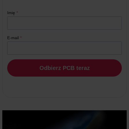
Imię
*
E-mail
*
Odbierz PCB teraz