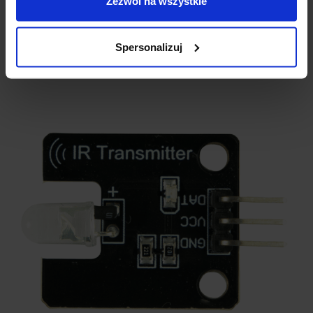
Zezwól na wszystkie
Temperatura przechowywania: od -30 do + 100 °C
Wymiary: 20 x 21 x 7 mm
Otwory montażowe
Spersonalizuj
Waga: 3 g