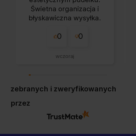
Świetna organizacja i
błyskawiczna wysyłka.
Korzystam z tego
0
0
sklepu nie pierwszy
raz - zawsze
wszystko perfekt.
wczoraj
Polecam z całym
przekonaniem.
zebranych i zweryfikowanych
przez