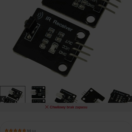
Chwilowy brak zapasu
5.0
(
2
)