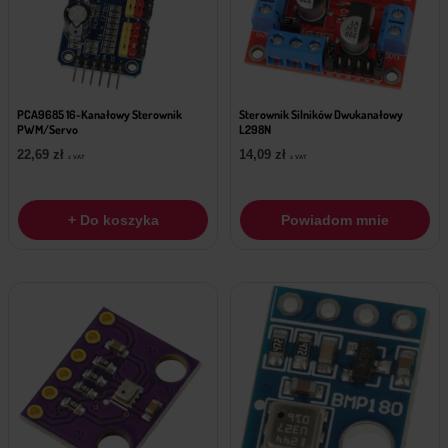
PCA9685 16-Kanałowy Sterownik
Sterownik Silników Dwukanałowy
PWM/Servo
L298N
22,69
zł
14,09
zł
z VAT
z VAT
+ Do koszyka
Powiadom mnie