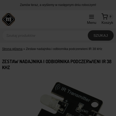
Przejdź
Zamów teraz, a wyślemy w następnym dniu roboczym!
do
treści
0
Menu
Koszyk
Wyszukiwarka
produktów
SZUKAJ
Strona główna
»
Zestaw nadajnika i odbiornika podczerwieni IR 38 kHz
ZESTAW NADAJNIKA I ODBIORNIKA PODCZERWIENI IR 38
KHZ