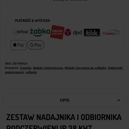
PŁATNOŚĆ & WYSYŁKA
SKU:
ZST-00014
Kategorie:
Czujniki
,
Moduły elektroniczne
,
Moduły sterownia do yoRadio
,
Odbiorniki
podczerwieni
,
yoRadio
OPIS
ZESTAW NADAJNIKA I ODBIORNIKA
PODCZERWIENI IR 38 KHZ