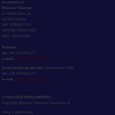
msalamon.pl
Mateusz Salamon
ul. Małopolska 14
81-555 Gdynia
NIP: 9282047329
REGON: 080517896
BDO: 000356585
Kontakt
tel:
+48 508 848 177
e-mail:
sklep@msalamon.pl
Dział Handlowy dla firm
(zamówienia B2B)
tel:
+48 508 848 177
e-mail:
handlowy@msalamon.pl
© 2019-2026 MSALAMON.PL
Copyright Mateusz Salamon msalamon.pl
Sklep z elektroniką