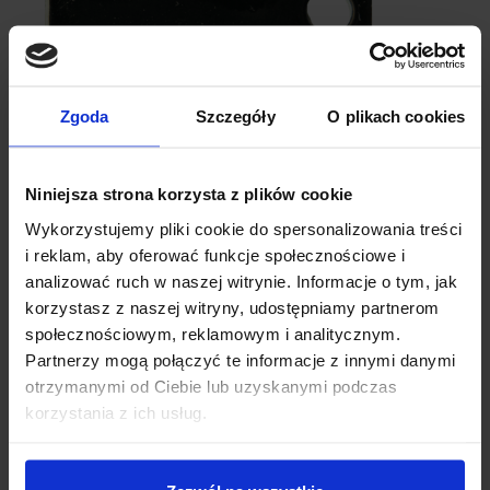
Zgoda
Szczegóły
O plikach cookies
SPECYFIKACJA MODUŁU ODBIORNIKA
Niniejsza strona korzysta z plików cookie
PODCZERWIENI 38 KHZ
Wykorzystujemy pliki cookie do spersonalizowania treści
i reklam, aby oferować funkcje społecznościowe i
analizować ruch w naszej witrynie. Informacje o tym, jak
Typ układu: Odbiornik podczerwieni
korzystasz z naszej witryny, udostępniamy partnerom
Częstotliwość nośnej: 38 kHz
Napięcie zasilania: 5 V
społecznościowym, reklamowym i analitycznym.
Dioda sygnalizująca odbierany sygnał
Partnerzy mogą połączyć te informacje z innymi danymi
Typ sygnału wyjściowego: sygnał cyfrowy
otrzymanymi od Ciebie lub uzyskanymi podczas
Długość fali centrum podczerwieni: około 850nm-840nm
korzystania z ich usług.
Odległość odbioru do 10 metrów
Prąd pracy: od 0,4 do 1,5 mA
Temperatura pracy: od -25 do +85 °C