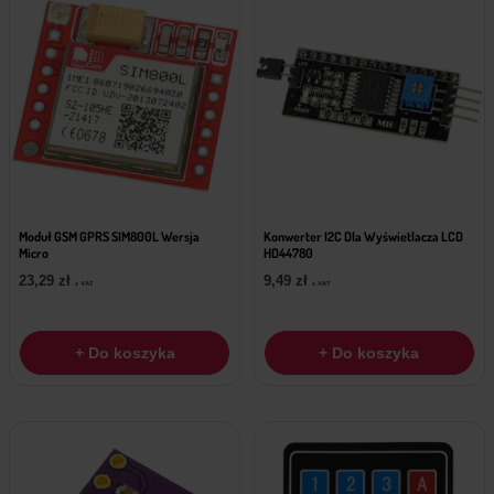
Moduł GSM GPRS SIM800L Wersja
Konwerter I2C Dla Wyświetlacza LCD
Micro
HD44780
23,29
zł
9,49
zł
z VAT
z VAT
+ Do koszyka
+ Do koszyka