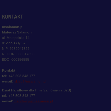
KONTAKT
msalamon.pl
Mateusz Salamon
ul. Małopolska 14
81-555 Gdynia
NIP: 9282047329
REGON: 080517896
BDO: 000356585
Kontakt
tel:
+48 508 848 177
e-mail:
sklep@msalamon.pl
Dział Handlowy dla firm
(zamówienia B2B)
tel:
+48 508 848 177
e-mail:
handlowy@msalamon.pl