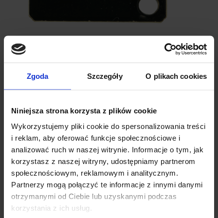
Zgoda
Szczegóły
O plikach cookies
SPECYFIKACJA MODUŁU NADAJNIKA
PODCZERWIENI 38 KHZ
Niniejsza strona korzysta z plików cookie
Wykorzystujemy pliki cookie do spersonalizowania treści
Typ układu: Nadajnik podczerwieni
Częstotliwość nośnej: 38 kHz
i reklam, aby oferować funkcje społecznościowe i
Napięcie zasilania: 5V
analizować ruch w naszej witrynie. Informacje o tym, jak
Długość fali: 940nm
korzystasz z naszej witryny, udostępniamy partnerom
Kąt emisji podczerwieni: około 20 stopni
społecznościowym, reklamowym i analitycznym.
Odległość emisji podczerwieni: około 1,3 m
Partnerzy mogą połączyć te informacje z innymi danymi
Typ sygnału wejściowego: sygnał cyfrowy
otrzymanymi od Ciebie lub uzyskanymi podczas
Środowisko pracy: od -25 do +85°C
korzystania z ich usług.
Temperatura przechowywania: od -30 do + 100°C