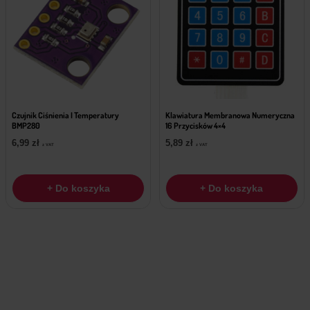
Czujnik Ciśnienia I Temperatury
Klawiatura Membranowa Numeryczna
BMP280
16 Przycisków 4×4
6,99
zł
5,89
zł
z VAT
z VAT
+ Do koszyka
+ Do koszyka