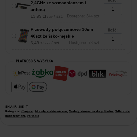
Ilość:
2,4GHz ze wzmacniaczem i
anteną
13,99
zł
/ szt.
Dostępne: 344 szt.
z VAT
Przewody połączeniowe 10cm
Ilość:
40szt żeńsko-męskie
6,49
zł
/ szt.
Dostępne: 73 szt.
z VAT
PŁATNOŚĆ & WYSYŁKA
SKU:
IR_38K_T
Kategorie:
Czujniki
,
Moduły elektroniczne
,
Moduły sterownia do yoRadio
,
Odbiorniki
podczerwieni
,
yoRadio