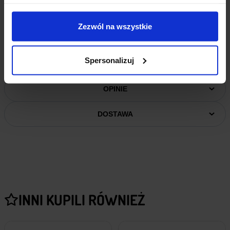
Wymiary: 20 x 21 x 7 mm
Otwory montażowe
Zezwól na wszystkie
Waga: 3 g
Spersonalizuj
INFORMACJE DODATKOWE
OPINIE
DOSTAWA
INNI KUPILI RÓWNIEŻ