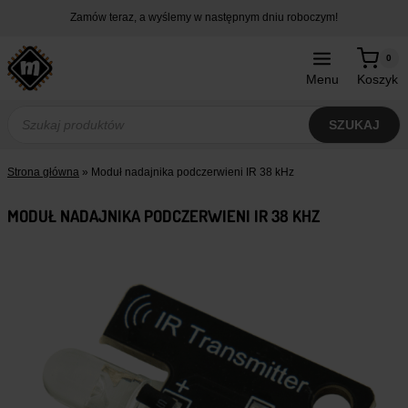
Przejdź
Zamów teraz, a wyślemy w następnym dniu roboczym!
do
treści
0
Menu
Koszyk
Wyszukiwarka
produktów
SZUKAJ
Strona główna
»
Moduł nadajnika podczerwieni IR 38 kHz
MODUŁ NADAJNIKA PODCZERWIENI IR 38 KHZ