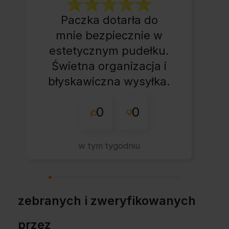
Paczka dotarła do
mnie bezpiecznie w
estetycznym pudełku.
Świetna organizacja i
błyskawiczna wysyłka.
Korzystam z tego
0
0
sklepu nie pierwszy
raz - zawsze
wszystko perfekt.
w tym tygodniu
Polecam z całym
przekonaniem.
zebranych i zweryfikowanych
przez