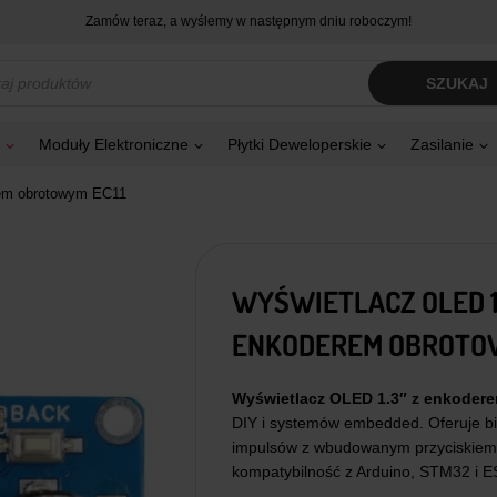
Zamów teraz, a wyślemy w następnym dniu roboczym!
kiwarka
SZUKAJ
tów
Moduły Elektroniczne
Płytki Deweloperskie
Zasilanie
rem obrotowym EC11
WYŚWIETLACZ OLED 1.
ENKODEREM OBROTOW
Wyświetlacz OLED 1.3″ z enkoder
DIY i systemów embedded. Oferuje bia
impulsów z wbudowanym przyciskiem.
kompatybilność z Arduino, STM32 i E