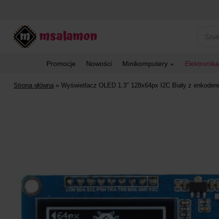
Przejdź
do
treści
Wyszu
produk
Promocje
Nowości
Minikomputery
Elektronika
Strona główna
»
Wyświetlacz OLED 1.3″ 128x64px I2C Biały z enkode