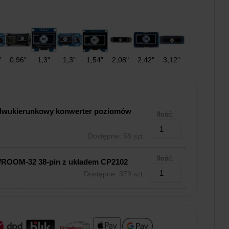
"
0,96"
1,3"
1,3"
1,54"
2,08"
2,42"
3,12"
dwukierunkowy konwerter poziomów
Ilość:
Dostępne: 58 szt.
Ilość:
WROOM-32 38-pin z układem CP2102
Dostępne: 379 szt.