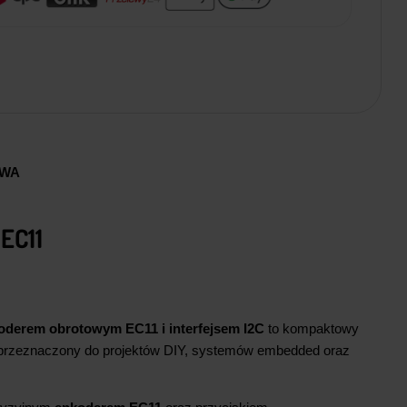
AWA
EC11
oderem obrotowym EC11 i interfejsem I2C
to kompaktowy
 przeznaczony do projektów DIY, systemów embedded oraz