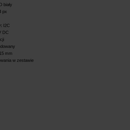
 biały
4 px
:
I2C
V DC
ji
dowany
15 mm
owania w zestawie