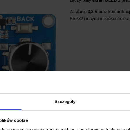
Łączy biały
ekran OLED
z pre
Zasilanie
3,3 V
oraz komunikac
ESP32 i innymi mikrokontrolera
Szczegóły
 plików cookie
do spersonalizowania treści i reklam, aby oferować funkcje sp