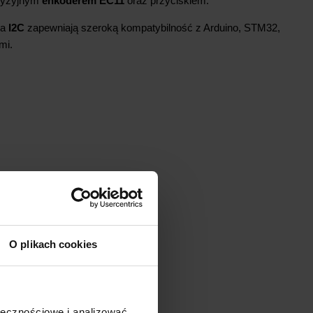
cyzyjnym
enkoderem EC11
oraz przyciskiem.
ja
I2C
zapewniają szeroką kompatybilność z Arduino, STM32,
mi.
O plikach cookies
ołecznościowe i analizować