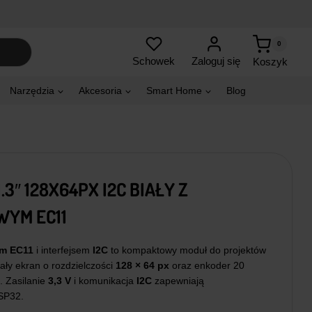
0
Zaloguj się
Schowek
Koszyk
Narzędzia
Akcesoria
Smart Home
Blog
3″ 128X64PX I2C BIAŁY Z
YM EC11
em EC11
i interfejsem
I2C
to kompaktowy moduł do projektów
ły ekran o rozdzielczości
128 × 64 px
oraz enkoder 20
 Zasilanie
3,3 V
i komunikacja
I2C
zapewniają
SP32.