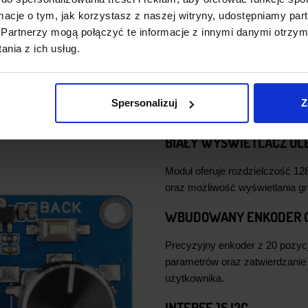
ormacje o tym, jak korzystasz z naszej witryny, udostępniamy p
Partnerzy mogą połączyć te informacje z innymi danymi otrzym
nia z ich usług.
GŁÓWNE CECHY 
Spersonalizuj
Z
BIAŁY WYŚWIETLACZ OLE
Moduł oferuje rozdzielczość 12
oraz możliwość wyświetlania gr
WBUDOWANY ENKODER O
Precyzyjny enkoder z 20 pozycj
parametrów oraz zatwierdzanie 
użytkownika.
INTERFEJS I2C