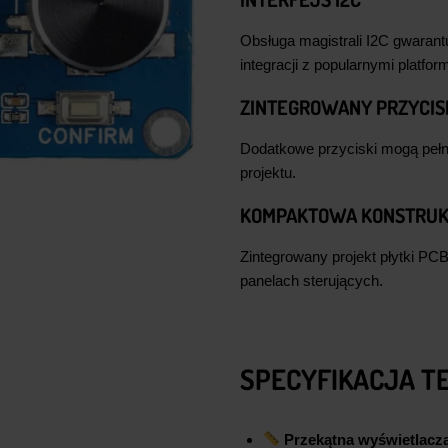
Obsługa magistrali I2C gwarantu
integracji z popularnymi platfo
ZINTEGROWANY PRZYCIS
Dodatkowe przyciski mogą pełni
projektu.
KOMPAKTOWA KONSTRU
Zintegrowany projekt płytki PC
panelach sterujących.
SPECYFIKACJA T
Przekątna wyświetlacz