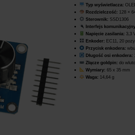
Typ wyświetlacza:
OLED
Rozdzielczość:
128 × 6
Sterownik:
SSD1306
Interfejs komunikacyjny
Napięcie zasilania:
3,3 
Enkoder:
EC11, 20 pozyc
Przycisk enkodera:
wbu
Długość osi enkodera:
Złącze goldpin:
do wlut
Wymiary:
65 x 35 mm
Waga:
14,64 g