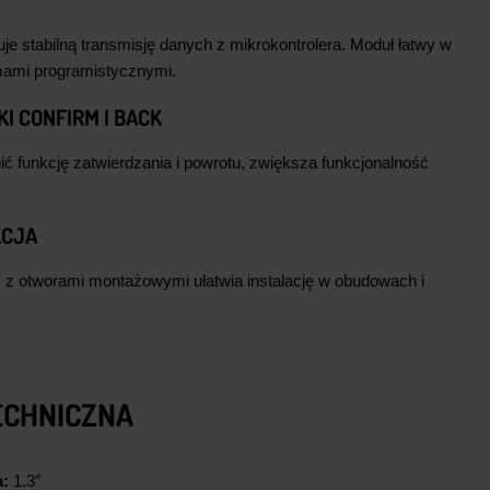
je stabilną transmisję danych z mikrokontrolera. Moduł łatwy w
rmami programistycznymi.
KI
CONFIRM I BACK
ć funkcję zatwierdzania i powrotu, zwiększa funkcjonalność
KCJA
B z otworami montażowymi ułatwia instalację w obudowach i
ECHNICZNA
a:
1.3″