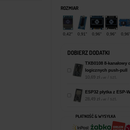
ROZMIAR
0,42"
0,91"
0,96"
0,96"
0,96
DOBIERZ DODATKI
TXB0108 8-kanałowy 
logicznych push-pull
10,69
zł
/ szt.
z VAT
ESP32 płytka z ESP-
28,49
zł
/ szt.
z VAT
PŁATNOŚĆ & WYSYŁKA