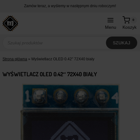
Przejdź
Zamów teraz, a wyślemy w następnym dniu roboczym!
do
treści
0
Menu
Koszyk
Wyszukiwarka
produktów
SZUKAJ
Strona główna
»
Wyświetlacz OLED 0.42″ 72X40 biały
WYŚWIETLACZ OLED 0.42″ 72X40 BIAŁY