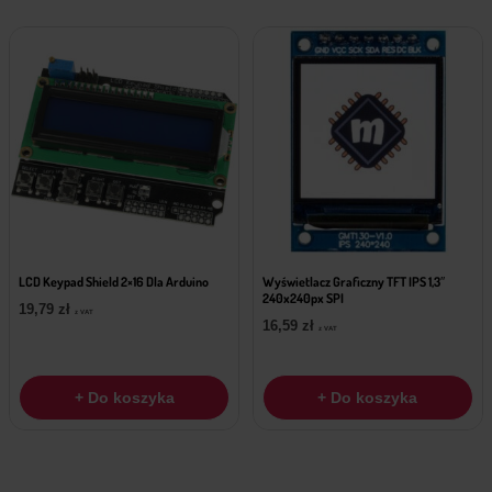
LCD Keypad Shield 2×16 Dla Arduino
Wyświetlacz Graficzny TFT IPS 1,3″
240x240px SPI
19,79
zł
z VAT
16,59
zł
z VAT
+ Do koszyka
+ Do koszyka