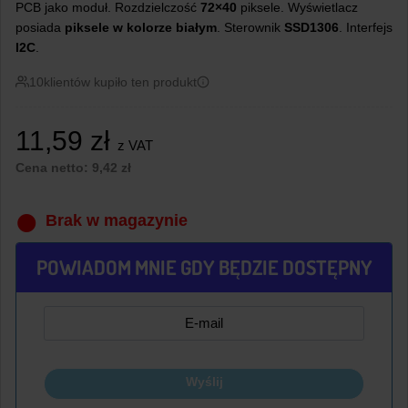
PCB jako moduł. Rozdzielczość
72×40
piksele. Wyświetlacz
posiada
piksele w kolorze białym
. Sterownik
SSD1306
. Interfejs
I2C
.
10
klientów kupiło ten produkt
11,59
zł
z VAT
Cena netto:
9,42
zł
Brak w magazynie
POWIADOM MNIE GDY BĘDZIE DOSTĘPNY
Wyślij