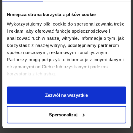
Niniejsza strona korzysta z plików cookie
Wykorzystujemy pliki cookie do spersonalizowania treści
i reklam, aby oferować funkcje społecznościowe i
analizować ruch w naszej witrynie. Informacje o tym, jak
korzystasz z naszej witryny, udostępniamy partnerom
społecznościowym, reklamowym i analitycznym.
Partnerzy mogą połączyć te informacje z innymi danymi
otrzymanymi od Ciebie lub uzyskanymi podczas
Dzisiaj dla każdego nowego SUBSKRYBENTA mamy naszą
korzystania z ich usług.
PCB breadboard MSALAMON
– PCB dodajemy do
zamówień o wartości minimum 50 zł
.
Zezwól na wszystkie
Imię
*
SPECYFIKACJA WYŚWIETLACZA OLED
Spersonalizuj
Email
*
0.42″ 72X40 BIAŁY