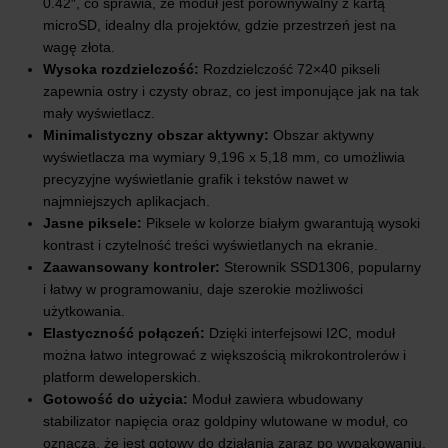
0.42″, co sprawia, że moduł jest porównywalny z kartą
microSD, idealny dla projektów, gdzie przestrzeń jest na
wagę złota.
Wysoka rozdzielczość:
Rozdzielczość 72×40 pikseli
zapewnia ostry i czysty obraz, co jest imponujące jak na tak
mały wyświetlacz.
Minimalistyczny obszar aktywny:
Obszar aktywny
wyświetlacza ma wymiary 9,196 x 5,18 mm, co umożliwia
precyzyjne wyświetlanie grafik i tekstów nawet w
najmniejszych aplikacjach.
Jasne piksele:
Piksele w kolorze białym gwarantują wysoki
kontrast i czytelność treści wyświetlanych na ekranie.
Zaawansowany kontroler:
Sterownik SSD1306, popularny
i łatwy w programowaniu, daje szerokie możliwości
użytkowania.
Elastyczność połączeń:
Dzięki interfejsowi I2C, moduł
można łatwo integrować z większością mikrokontrolerów i
platform deweloperskich.
Gotowość do użycia:
Moduł zawiera wbudowany
stabilizator napięcia oraz goldpiny wlutowane w moduł, co
oznacza, że jest gotowy do działania zaraz po wypakowaniu.