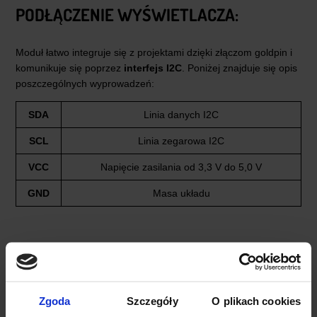
PODŁĄCZENIE WYŚWIETLACZA:
Moduł łatwo integruje się z projektami dzięki złączom goldpin i
komunikuje się poprzez
interfejs I2C
. Poniżej znajduje się opis
poszczególnych wyprowadzeń:
SDA
Linia danych I2C
SCL
Linia zegarowa I2C
VCC
Napięcie zasilania od 3,3 V do 5,0 V
GND
Masa układu
Zgoda
Szczegóły
O plikach cookies