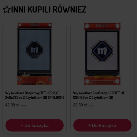
INNI KUPILI RÓWNIEŻ
Wyświetlacz Dotykowy TFT LCD 2,4″
Wyświetlacz Graficzny LCD TFT 1,8″
240x320px Z Czytnikiem SD SPI ILI9341
128x160px Z Czytnikiem SD
42,39
zł
22,39
zł
z VAT
z VAT
+ Do koszyka
+ Do koszyka