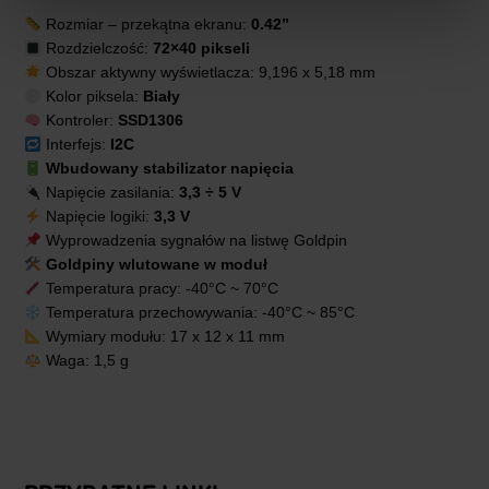
Rozmiar – przekątna ekranu:
0.42”
Odbieram PCB!
Rozdzielczość:
72×40 pikseli
Obszar aktywny wyświetlacza: 9,196 x 5,18 mm
Kolor piksela:
Biały
Kontroler:
SSD1306
Interfejs:
I2C
Wbudowany stabilizator napięcia
Napięcie zasilania:
3,3 ÷ 5 V
Napięcie logiki:
3,3 V
Wyprowadzenia sygnałów na listwę Goldpin
Goldpiny wlutowane w moduł
Temperatura pracy: -40°C ~ 70°C
Temperatura przechowywania: -40°C ~ 85°C
Wymiary modułu: 17 x 12 x 11 mm
Waga: 1,5 g