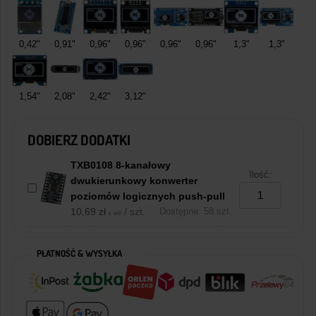
0,42"
0,91"
0,96"
0,96"
0,96"
0,96"
1,3"
1,3"
1,54"
2,08"
2,42"
3,12"
DOBIERZ DODATKI
TXB0108 8-kanałowy
Ilość:
dwukierunkowy konwerter
poziomów logicznych push-pull
10,69
zł
/ szt.
Dostępne: 58 szt.
z VAT
PŁATNOŚĆ & WYSYŁKA