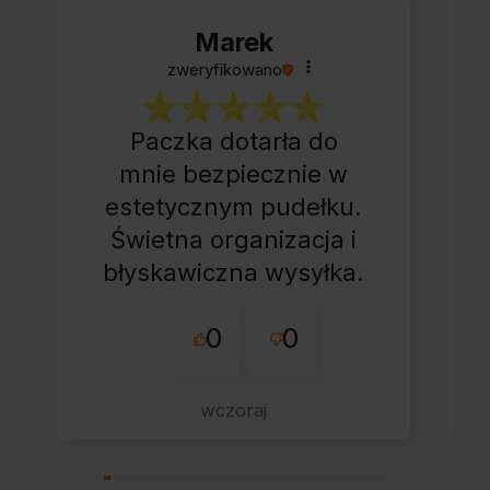
Marek
zweryfikowano
Paczka dotarła do
mnie bezpiecznie w
estetycznym pudełku.
Świetna organizacja i
błyskawiczna wysyłka.
Korzystam z tego
0
0
sklepu nie pierwszy
raz - zawsze
wszystko perfekt.
wczoraj
Polecam z całym
przekonaniem.