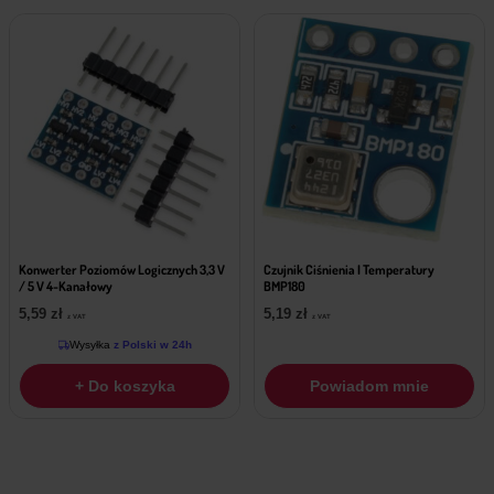
Konwerter Poziomów Logicznych 3,3 V
Czujnik Ciśnienia I Temperatury
/ 5 V 4-Kanałowy
BMP180
5,59
zł
5,19
zł
z VAT
z VAT
Wysyłka
z Polski w 24h
+ Do koszyka
Powiadom mnie