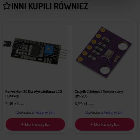
INNI KUPILI RÓWNIEŻ
Konwerter I2C Dla Wyświetlacza LCD
Czujnik Ciśnienia I Temperatury
HD44780
BMP280
9,49
zł
6,99
zł
z VAT
z VAT
Wysyłka
z Polski w 24h
Wysyłka
z Polski w 24h
+ Do koszyka
+ Do koszyka