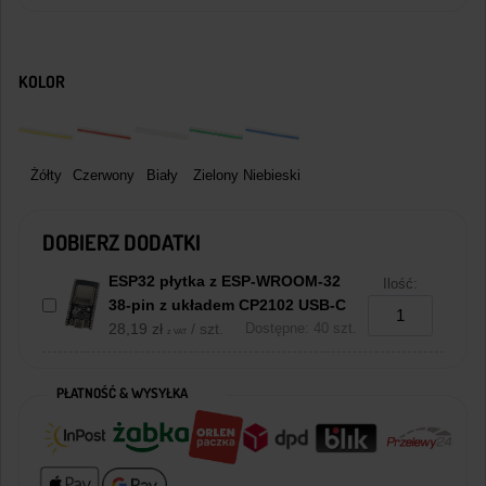
KOLOR
Żółty
Czerwony
Biały
Zielony
Niebieski
DOBIERZ DODATKI
ESP32 płytka z ESP-WROOM-32
Ilość:
38-pin z układem CP2102 USB-C
28,19
zł
/ szt.
Dostępne: 40 szt.
z VAT
PŁATNOŚĆ & WYSYŁKA