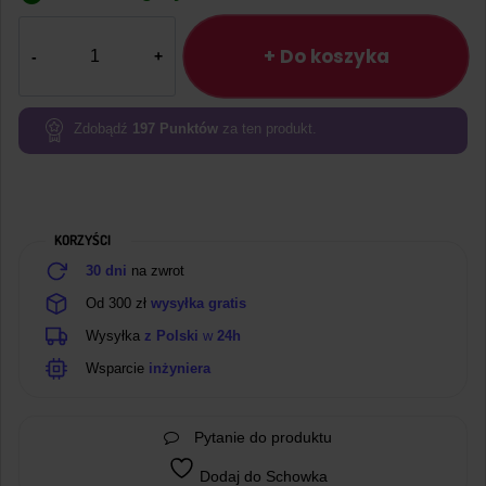
ilość
Wtyk
+ Do koszyka
goldpin
1×40
prosty
Zdobądź
197
Punktów
za ten produkt.
raster
2.54mm
zielony
KORZYŚCI
30 dni
na zwrot
Od 300 zł
wysyłka gratis
Wysyłka
z Polski
w
24h
Wsparcie
inżyniera
Pytanie do produktu
Dodaj do Schowka