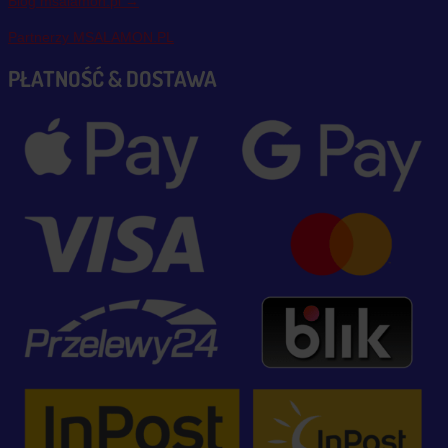
Blog msalamon.pl →
Partnerzy MSALAMON.PL
PŁATNOŚĆ & DOSTAWA