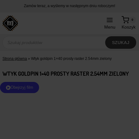
Przejdź
Zamów teraz, a wyślemy w następnym dniu roboczym!
do
treści
0
Menu
Koszyk
Wyszukiwarka
produktów
SZUKAJ
Strona główna
»
Wtyk goldpin 1×40 prosty raster 2.54mm zielony
WTYK GOLDPIN 1×40 PROSTY RASTER 2.54MM ZIELONY
Obejrzyj film