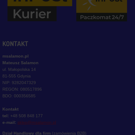
KONTAKT
msalamon.pl
Mateusz Salamon
ul. Małopolska 14
81-555 Gdynia
NIP: 9282047329
REGON: 080517896
BDO: 000356585
Kontakt
tel:
+48 508 848 177
e-mail:
sklep@msalamon.pl
Dział Handlowy dla firm
(zamówienia B2B)