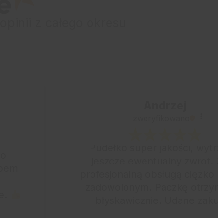
opinii
z całego okresu
Andrzej
zweryfikowano
Pudełko super jakości, wyt
zo
jeszcze ewentualny zwrot. 
epem
profesjonalną obsługą ciężko 
e
zadowolonym. Paczkę otrz
ie.
błyskawicznie. Udane zaku
przyjemna obsługa. Wart