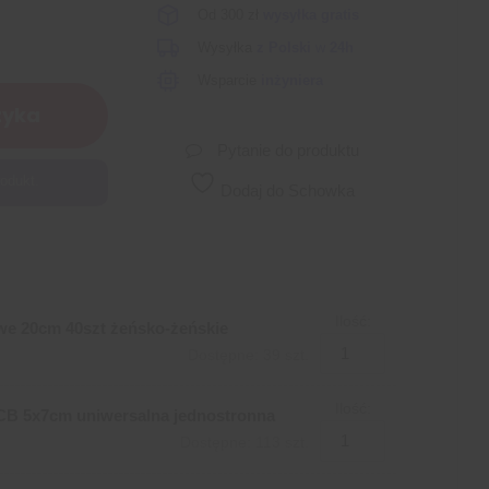
Od 300 zł
wysyłka gratis
Wysyłka
z Polski
w
24h
Wsparcie
inżyniera
zyka
Pytanie do produktu
odukt.
Dodaj do Schowka
Ilość:
e 20cm 40szt żeńsko-żeńskie
Dostępne: 39 szt.
Ilość:
CB 5x7cm uniwersalna jednostronna
Dostępne: 113 szt.