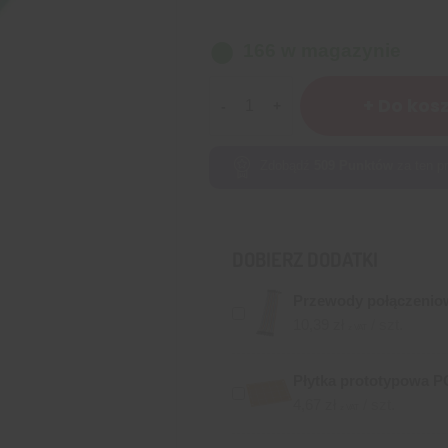
166 w magazynie
ilość
+ Do kos
Uniwersalna
płytka
PCB
Zdobądź
509
Punktów
za ten pr
3x7cm
dwustronna
DOBIERZ DODATKI
Przewody połączeniow
10,39
zł
/ szt.
z VAT
Płytka prototypowa P
4,67
zł
/ szt.
z VAT