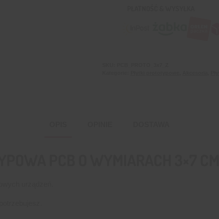
PŁATNOŚĆ & WYSYŁKA
SKU:
PCB_PROTO_3x7_Z
Kategorie:
Płytki prototypowe
,
Akcesoria
,
Pły
OPIS
OPINIE
DOSTAWA
POWA PCB O WYMIARACH 3×7 CM
otowych urządzeń.
potrzebujesz.