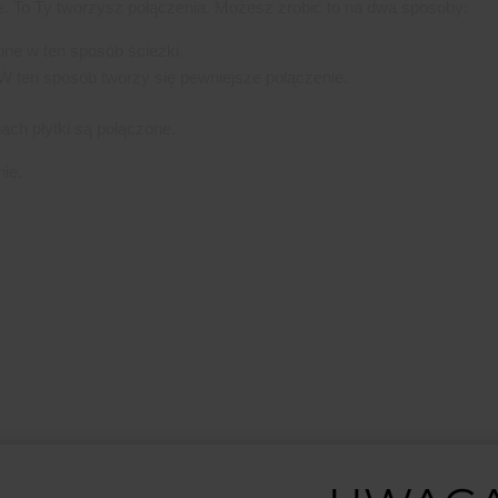
. To Ty tworzysz połączenia. Możesz zrobić to na dwa sposoby:
ne w ten sposób ścieżki.
 W ten sposób tworzy się pewniejsze połączenie.
ch płytki są połączone.
ie.