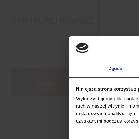
INNI KUPILI RÓWNIEŻ
Zgoda
Niniejsza strona korzysta z
Wykorzystujemy pliki cookie 
ruch w naszej witrynie. Inf
reklamowym i analitycznym. 
uzyskanymi podczas korzysta