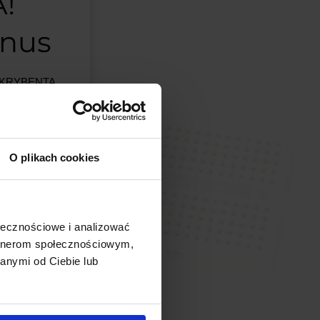
!
onus
BSKRYBENTA
MSALAMON
–
artości
O plikach cookies
est ograniczona.
ji w
ołecznościowe i analizować
artnerom społecznościowym,
anymi od Ciebie lub
ą znajdować
rtości min. 50