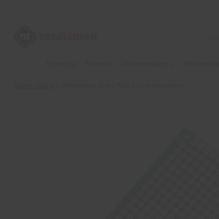
Przejdź
do
treści
Wyszu
produk
Promocje
Nowości
Minikomputery
Elektronika
Strona główna
»
Uniwersalna płytka PCB 3x7cm dwustronna