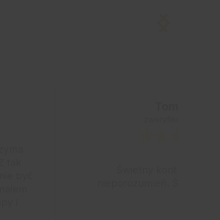
Tomasz
zweryfikowano
rzyma
Z tak
Świetny kontakt, żad
nie być
nieporozumień. Świetnie, 
ymałem
py i
o.