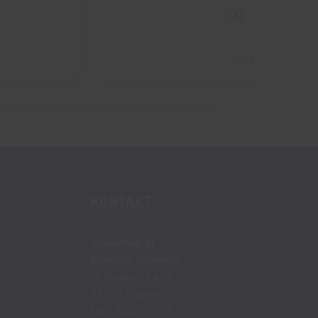
0
0
wczoraj
KONTAKT
msalamon.pl
Mateusz Salamon
ul. Małopolska 14
81-555 Gdynia
NIP: 9282047329