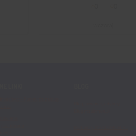
0
0
wczoraj
E LINKI
BLOG
lnościowy - Punkty za zakupy
Blog, nowości, artykuły
stawa
Blog msalamon.pl →
mówienia
cji zamówień
Partnerzy MSALAMON.PL
atność