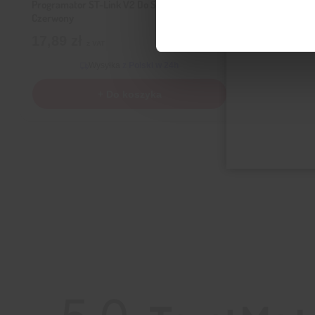
Programator ST-Link V2 Do STM32 I STM8
Arduino Nan
Czerwony
9,79
zł
z 
17,89
zł
z VAT
Wysyłka
z Polski w 24h
+ Do koszyka