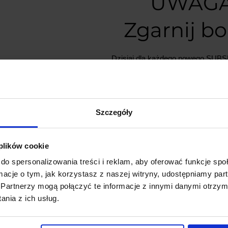
UWAGA
Zgarnij b
Dzisiaj dla każdego nowego SU
mamy naszą PCB breadboard 
PCB dodajemy do zamówień o w
minimum 50 zł
.
Szczegóły
Nie przegap okazji, liczba płytek j
 plików cookie
*Możesz zrezygnować z subskrypc
do spersonalizowania treści i reklam, aby oferować funkcje sp
dowolnym momencie.
ormacje o tym, jak korzystasz z naszej witryny, udostępniamy p
Partnerzy mogą połączyć te informacje z innymi danymi otrzym
*Aby kod działał, w koszyku musz
nia z ich usług.
się produkty z naszego sklepu o wa
zł (oprócz PCB).