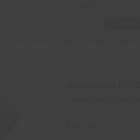
Zamów teraz, a wyślemy w następnym dniu roboczym!
kiwarka
SZUKAJ
tów
Moduły Elektroniczne
Płytki Deweloperskie
Zasilanie
UNIWERSALNA PŁYTK
Dwustronna płytka prototypowa, uniw
2,54 mm.
5,09
zł
z VAT
Cena netto:
4,14
zł