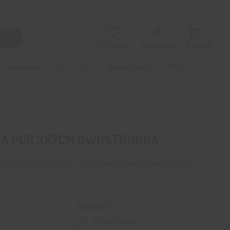
0
Zaloguj się
Schowek
Koszyk
Narzędzia
Akcesoria
Smart Home
Blog
A PCB 3X7CM DWUSTRONNA
ersalna o rozmiarze 3×7 cm. Raster padów lutowniczych to
KORZYŚCI
30 dni
na zwrot