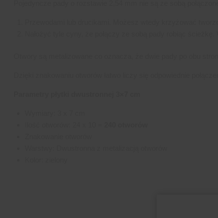
Pojedyncze pady o rozstawie 2,54 mm nie są ze sobą połączone
Przewodami lub drucikami. Możesz wtedy krzyżować tworzo
Nałożyć tyle cyny, że połączy ze sobą pady robiąc ścieżkę.
Otwory są metalizowane co oznacza, że dwie pady po obu strona
Dzięki znakowaniu otworów łatwo liczy się odpowiednie połączen
Parametry płytki dwustronnej 3×7 cm
Wymiary: 3 x 7 cm
Ilość otworów: 24 x 10 =
240 otworów
Znakowanie otworów
Warstwy: Dwustronna z metalizacją otworów
Kolor: zielony