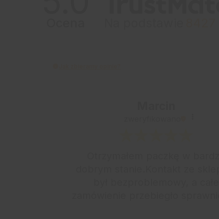
5.0
Ocena
Na podstawie
8427
Jak zbieramy opinie?
Marcin
zweryfikowano
nie
Otrzymałem paczkę w bard
a
dobrym stanie.Kontakt ze skl
a.
był bezproblemowy, a cał
zamówienie przebiegło sprawn
o