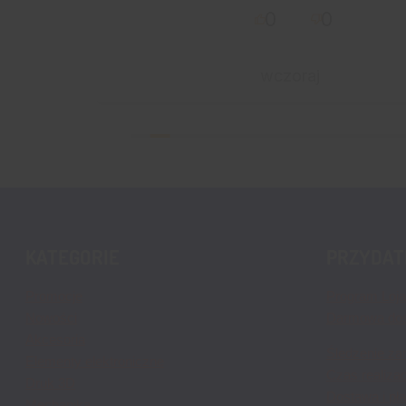
0
0
wczoraj
KATEGORIE
PRZYDATN
Promocje
Program Loja
Nowości
Darmowa do
Akcesoria
Śledzenie za
Elementy elektroniczne
Czas realiza
Druk 3D
Dostawa i pł
Mechanika