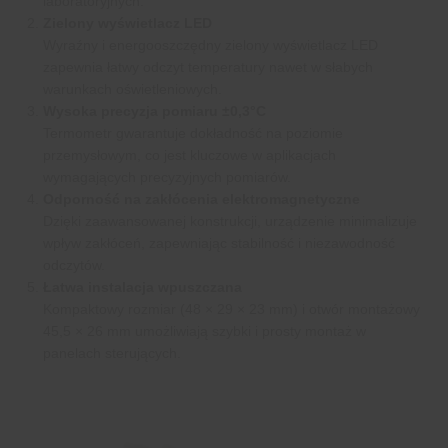
laboratoryjnych.
Zielony wyświetlacz LED
Wyraźny i energooszczędny zielony wyświetlacz LED
zapewnia łatwy odczyt temperatury nawet w słabych
warunkach oświetleniowych.
Wysoka precyzja pomiaru ±0,3°C
Termometr gwarantuje dokładność na poziomie
przemysłowym, co jest kluczowe w aplikacjach
wymagających precyzyjnych pomiarów.
Odporność na zakłócenia elektromagnetyczne
Dzięki zaawansowanej konstrukcji, urządzenie minimalizuje
wpływ zakłóceń, zapewniając stabilność i niezawodność
odczytów.
Łatwa instalacja wpuszczana
Kompaktowy rozmiar (48 × 29 × 23 mm) i otwór montażowy
45,5 × 26 mm umożliwiają szybki i prosty montaż w
panelach sterujących.