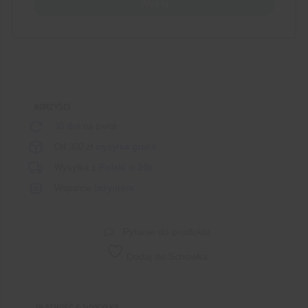
Wyślij
KORZYŚCI
30 dni
na zwrot
Od 300 zł
wysyłka gratis
Wysyłka
z Polski
w
24h
Wsparcie
inżyniera
Pytanie do produktu
Dodaj do Schowka
PŁATNOŚĆ & WYSYŁKA