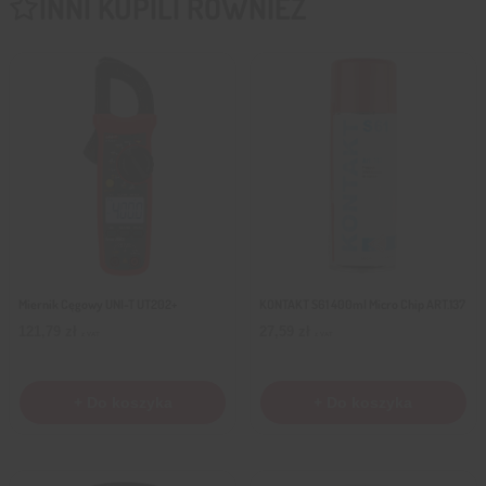
INNI KUPILI RÓWNIEŻ
Miernik Cęgowy UNI-T UT202+
KONTAKT S61 400ml Micro Chip ART.137
121,79
zł
27,59
zł
z VAT
z VAT
+ Do koszyka
+ Do koszyka