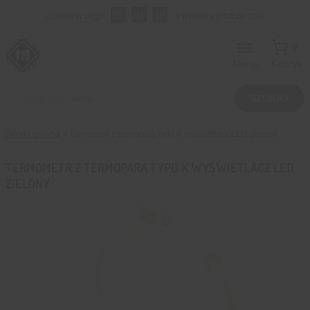
Przejdź
07
:
51
:
17
Zamów w ciągu:
, a wyślemy jeszcze dziś!
do
treści
0
Menu
Koszyk
Wyszukiwarka
produktów
SZUKAJ
Strona główna
»
Termometr z termoparą typu K wyświetlacz LED zielony
TERMOMETR Z TERMOPARĄ TYPU K WYŚWIETLACZ LED
ZIELONY