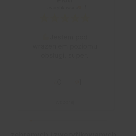
zweryfikowano
Jestem pod
wrażeniem poziomu
obsługi, super.
0
1
wczoraj
zebranych i zweryfikowanych