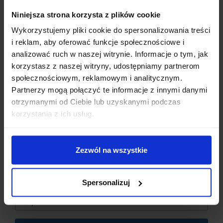
Niniejsza strona korzysta z plików cookie
Zakres temperatury
: -30°C ~ 800°C
Wykorzystujemy pliki cookie do spersonalizowania treści
Zasilanie
: 12 V DC ± 2 V
i reklam, aby oferować funkcje społecznościowe i
Wymiary
: 48 × 29 × 23 mm
analizować ruch w naszej witrynie. Informacje o tym, jak
Otwór montażowy
: 45,5 × 26 mm
korzystasz z naszej witryny, udostępniamy partnerom
Zużycie energii
: <50 mA (0,6 W)
społecznościowym, reklamowym i analitycznym.
Rozdzielczość
: 0,1°C (dla temperatur <100°C), 1°C (dla
Partnerzy mogą połączyć te informacje z innymi danymi
temperatur >100°C)
otrzymanymi od Ciebie lub uzyskanymi podczas
Kolor wyświetlacza
: Zielony
Dzisiaj dla każdego nowego SUBSKRYBENTA mamy naszą
Typ czujnika
: Termopara typu K, długość 0,5 m
korzystania z ich usług.
PCB breadboard MSALAMON
– PCB dodajemy do
Środowisko pracy
: -20°C ~ 50°C, wilgotność 90% ~
zamówień o wartości minimum 50 zł
.
100% bez kondensacji
Waga
: 28,5 g
Zezwól na wszystkie
Imię
*
Spersonalizuj
Email
*