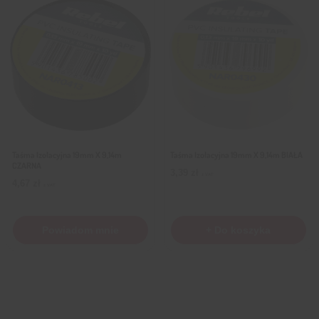
Taśma Izolacyjna 19mm X 9,14m
Taśma Izolacyjna 19mm X 9,14m BIAŁA
CZARNA
3,39
zł
z VAT
4,67
zł
z VAT
Powiadom mnie
+ Do koszyka