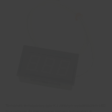
Termometr termoparowy typu K z zielonym wyświetlaczem LED
to urządzenie do precyzyjnego pomiaru temperatury w