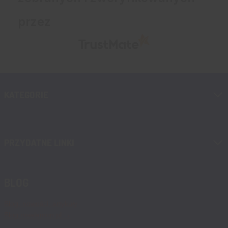
przez
KATEGORIE
PRZYDATNE LINKI
BLOG
Blog, nowości, artykuły
Blog msalamon.pl →