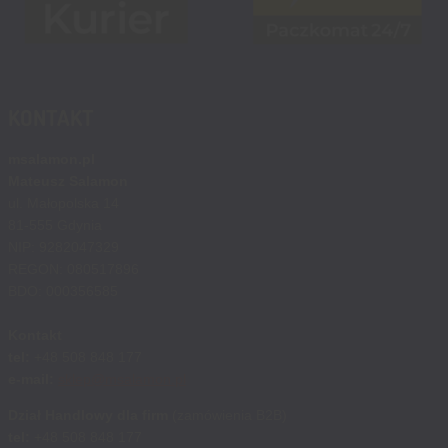
KONTAKT
msalamon.pl
Mateusz Salamon
ul. Małopolska 14
81-555 Gdynia
NIP: 9282047329
REGON: 080517896
BDO: 000356585
Kontakt
tel:
+48 508 848 177
e-mail:
sklep@msalamon.pl
Dział Handlowy dla firm
(zamówienia B2B)
tel:
+48 508 848 177