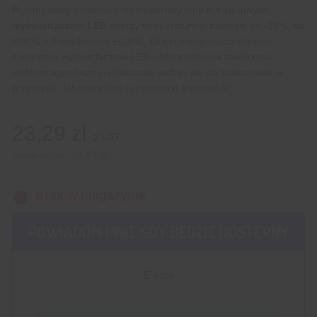
Przemysłowy termometr termoparowy typu K
z zielonym
wyświetlaczem LED
mierzy temperatury w zakresie od -30°C do
800°C z dokładnością ±0,3°C. Dzięki energooszczędnemu
zielonemu wyświetlaczowi LED i odporności na zakłócenia
elektromagnetyczne, doskonale nadaje się do zastosowań w
przemyśle, laboratoriach i systemach automatyki.
23,29
zł
z VAT
Cena netto:
18,93
zł
Brak w magazynie
POWIADOM MNIE GDY BĘDZIE DOSTĘPNY