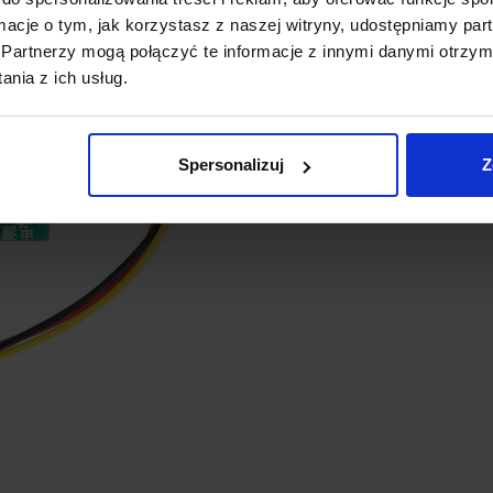
Wydajność
: Urządzenie
ormacje o tym, jak korzystasz z naszej witryny, udostępniamy p
*Możesz zrezygnować z subskrypc
sterowanie silnikami o moc
Partnerzy mogą połączyć te informacje z innymi danymi otrzym
dowolnym momencie.
Efektywne chłodzenie
:
nia z ich usług.
zwiększa niezawodność i trw
*Aby kod działał, w koszyku musz
Łatwy montaż
: Dzięki z
się produkty z naszego sklepu o wa
szybkie.
Spersonalizuj
Z
zł (oprócz PCB).
Imię
*
Email
*
Odbieram PCB