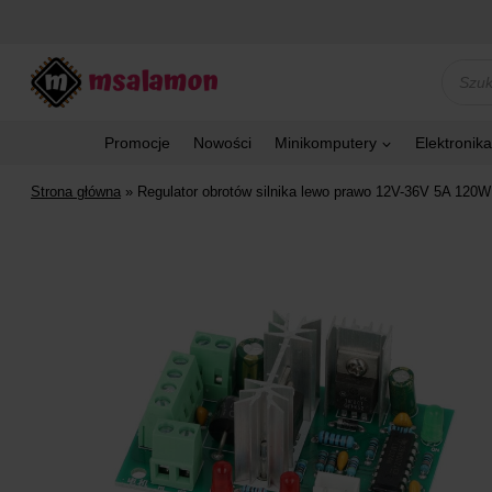
Przejdź
do
treści
Wyszu
produk
Promocje
Nowości
Minikomputery
Elektronika
Strona główna
»
Regulator obrotów silnika lewo prawo 12V-36V 5A 12