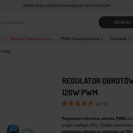
Zamów teraz, a wyślemy w następnym dniu roboczym!
kiwarka
SZUKAJ
tów
Moduły Elektroniczne
Płytki Deweloperskie
Zasilanie
0W PWM
REGULATOR OBROTÓW 
120W PWM
4.7
(
3
)
Regulator obrotów silnika PWM
umo
prądu stałego (DC). Dzięki zastosow
obrotową silnika w zakresie od 0