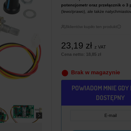
potencjometr oraz przełącznik o 3
(lewo/prawo), ale także natychmiastow
8
klientów kupiło ten produkt
23,19
zł
z VAT
Cena netto:
18,85
zł
Brak w magazynie
POWIADOM MNIE GDY 
DOSTĘPNY