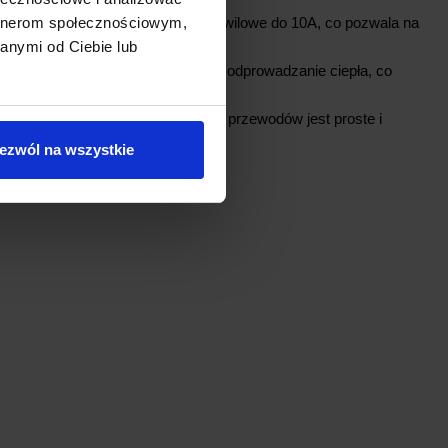
 obsługuje prądy ciągłe do 5A, a chwilowe do 10A, co pozwala na
artnerom społecznościowym,
ji w
y do 120W.
anymi od Ciebie lub
 Duży radiator zapewnia skuteczne odprowadzanie ciepła, co
ałość regulatora.
ą znajdować
łączom terminal block, podłączanie przewodów jest proste i
rtości min. 50
ezwól na wszystkie
!