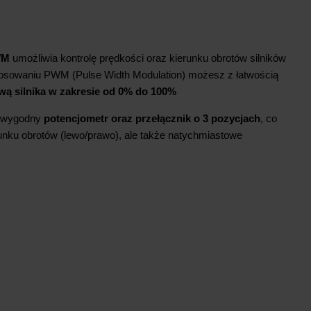
WM
umożliwia kontrolę prędkości oraz kierunku obrotów silników
stosowaniu PWM (Pulse Width Modulation) możesz z łatwością
ą silnika w zakresie od 0% do 100%
 wygodny
potencjometr oraz przełącznik o 3 pozycjach
, co
runku obrotów (lewo/prawo), ale także natychmiastowe