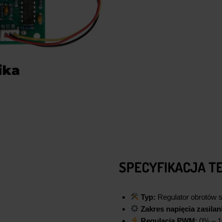
SPECYFIKACJA T
Typ:
Regulator obrotów s
Zakres napięcia zasilan
Regulacja PWM
: 0% – 