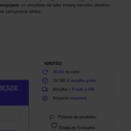
 pozycjach
, co umożliwia nie tylko zmianę kierunku obrotów
e zatrzymanie silnika.
KORZYŚCI
30 dni
na zwrot
Od 300 zł
wysyłka gratis
BĘDZIE
Wysyłka
z Polski
w
24h
Wsparcie
inżyniera
Pytanie do produktu
Dodaj do Schowka