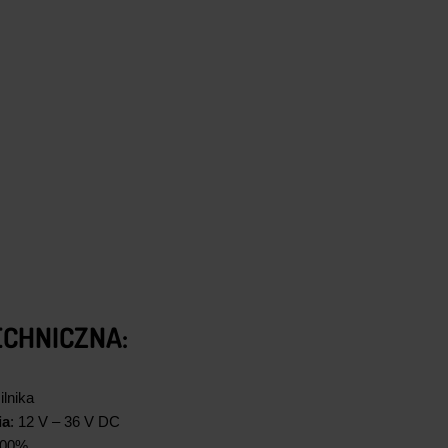
ECHNICZNA
:
ilnika
ia
: 12 V – 36 V DC
100%