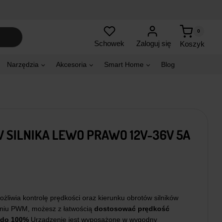
0
Zaloguj się
Schowek
Koszyk
Narzędzia
Akcesoria
Smart Home
Blog
SILNIKA LEWO PRAWO 12V-36V 5A
żliwia kontrolę prędkości oraz kierunku obrotów silników
aniu PWM, możesz z łatwością
dostosować prędkość
% do 100%
Urządzenie jest wyposażone w wygodny