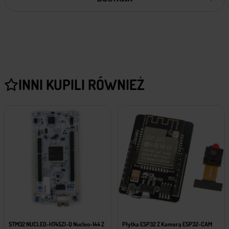
INNI KUPILI RÓWNIEŻ
STM32 NUCLEO-H745ZI-Q Nucleo-144 Z
Płytka ESP32 Z Kamerą ESP32-CAM