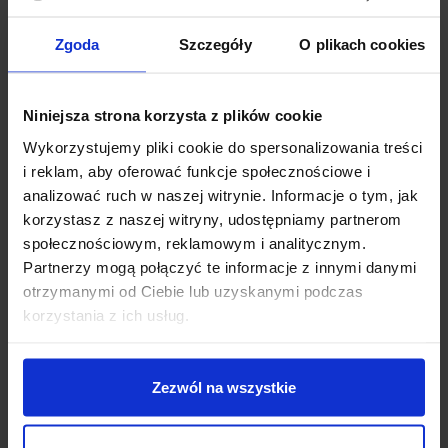
Zgoda
Szczegóły
O plikach cookies
Niniejsza strona korzysta z plików cookie
Wykorzystujemy pliki cookie do spersonalizowania treści
DANE TECHNICZNE ESP32-C3 MINI
i reklam, aby oferować funkcje społecznościowe i
analizować ruch w naszej witrynie. Informacje o tym, jak
korzystasz z naszej witryny, udostępniamy partnerom
Moduł główny: ESP32-C3-MINI-1
społecznościowym, reklamowym i analitycznym.
Układ: ESP32-C3FN4
Partnerzy mogą połączyć te informacje z innymi danymi
Procesor: 32-bitowy RISC-V, pojedynczy rdzeń, do 160 MHz
otrzymanymi od Ciebie lub uzyskanymi podczas
Pamięć SRAM: 400 KB (16 KB pamięci podręcznej)
Pamięć ROM: 384 KB
korzystania z ich usług.
Pamięć Flash: 4 MB
RTC SRAM: 8KB
Zezwól na wszystkie
Interfejsy Cyfrowe
: 22 x GPIO, 3 × SPI, 2 × UART, 1 × I2C, 1 ×
I2S