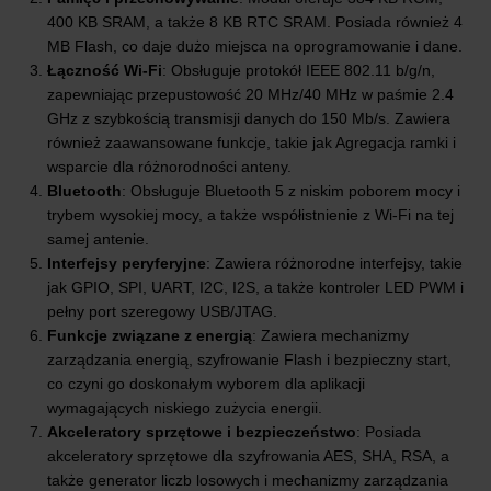
400 KB SRAM, a także 8 KB RTC SRAM. Posiada również 4
MB Flash, co daje dużo miejsca na oprogramowanie i dane.
Łączność Wi-Fi
: Obsługuje protokół IEEE 802.11 b/g/n,
zapewniając przepustowość 20 MHz/40 MHz w paśmie 2.4
GHz z szybkością transmisji danych do 150 Mb/s. Zawiera
również zaawansowane funkcje, takie jak Agregacja ramki i
wsparcie dla różnorodności anteny.
Bluetooth
: Obsługuje Bluetooth 5 z niskim poborem mocy i
trybem wysokiej mocy, a także współistnienie z Wi-Fi na tej
samej antenie.
Interfejsy peryferyjne
: Zawiera różnorodne interfejsy, takie
jak GPIO, SPI, UART, I2C, I2S, a także kontroler LED PWM i
pełny port szeregowy USB/JTAG.
Funkcje związane z energią
: Zawiera mechanizmy
zarządzania energią, szyfrowanie Flash i bezpieczny start,
co czyni go doskonałym wyborem dla aplikacji
wymagających niskiego zużycia energii.
Akceleratory sprzętowe i bezpieczeństwo
: Posiada
akceleratory sprzętowe dla szyfrowania AES, SHA, RSA, a
także generator liczb losowych i mechanizmy zarządzania