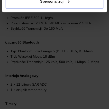
Spersonalizuj
Łączność Wi-Fi
Protokół: IEEE 802.11 b/g/n
Przepustowość: 20 MHz i 40 MHz w paśmie 2.4 GHz
Szybkość Transmisji: Do 150 Mb/s
Łączność Bluetooth
Typ: Bluetooth Low Energy 5 (BT LE), BT 5, BT Mesh
Tryb Wysokiej Mocy: 18 dBm
Prędkości Transmisji: 125 kb/s, 500 kb/s, 1 Mbps, 2 Mbps
Interfejs Analogowy
:
2 × 12-bitowy SAR ADC
1 × czujnik temperatury
Timery
: