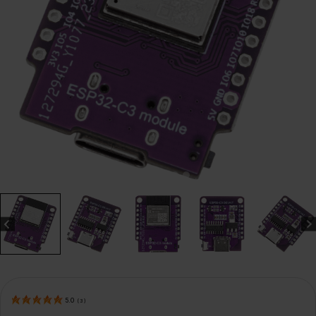
5.0
(
3
)