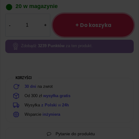
20 w magazynie
ilość
Płytka
+ Do koszyka
ESP32-
C3
mini
Zdobądź
3239
Punktów
za ten produkt.
WiFi
Bluetooth
KORZYŚCI
30 dni
na zwrot
Od 300 zł
wysyłka gratis
Wysyłka
z Polski
w
24h
Wsparcie
inżyniera
Pytanie do produktu