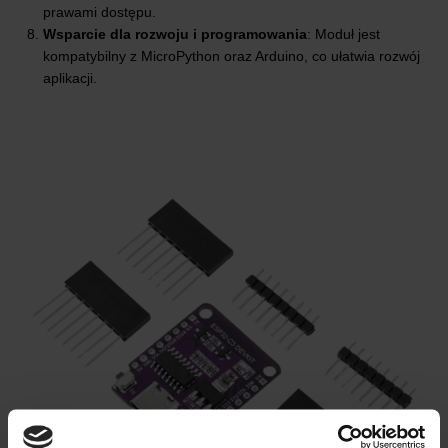
prawami dostępu.
Wsparcie dla rozwoju i programowania
: Moduł jest
kompatybilny z MicroPython oraz Arduino, co ułatwia rozwój
aplikacji.