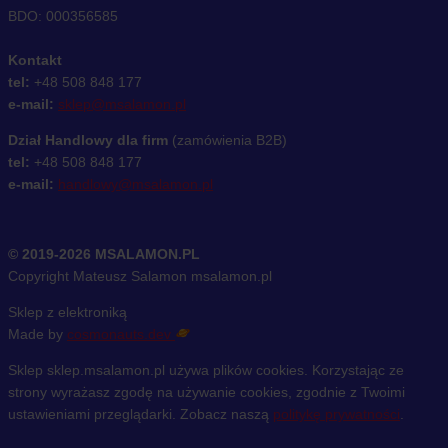
BDO: 000356585
Kontakt
tel:
+48 508 848 177
e-mail:
sklep@msalamon.pl
Dział Handlowy dla firm
(zamówienia B2B)
tel:
+48 508 848 177
e-mail:
handlowy@msalamon.pl
© 2019-2026 MSALAMON.PL
Copyright Mateusz Salamon msalamon.pl
Sklep z elektroniką
Made by
cosmonauts.dev
Sklep sklep.msalamon.pl używa plików cookies. Korzystając ze
strony wyrażasz zgodę na używanie cookies, zgodnie z Twoimi
ustawieniami przeglądarki. Zobacz naszą
politykę prywatności
.