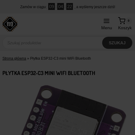
Przejdź
09
:
04
:
21
Zamów w ciągu:
, a wyślemy jeszcze dziś!
do
treści
0
Menu
Koszyk
Wyszukiwarka
produktów
SZUKAJ
Strona główna
»
Płytka ESP32-C3 mini WiFi Bluetooth
PŁYTKA ESP32-C3 MINI WIFI BLUETOOTH