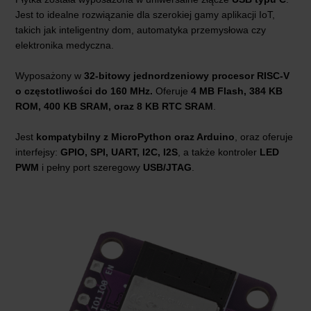
Jest to idealne rozwiązanie dla szerokiej gamy aplikacji IoT,
takich jak inteligentny dom, automatyka przemysłowa czy
elektronika medyczna.
Wyposażony w
32-bitowy jednordzeniowy procesor RISC-V
o częstotliwości do 160 MHz.
Oferuje
4 MB Flash, 384 KB
ROM, 400 KB SRAM, oraz 8 KB RTC SRAM
.
Jest
kompatybilny z MicroPython oraz Arduino
, oraz oferuje
interfejsy:
GPIO, SPI, UART, I2C, I2S
, a także kontroler
LED
PWM
i pełny port szeregowy
USB/JTAG
.