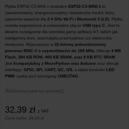
Płytka ESP32-C3 MINI z modułem
ESP32-C3-MINI-1
to
zaawansowany, energooszczędny i bezpieczny moduł, który
zapewnia wsparcie dla
2.4 GHz Wi-Fi i Bluetooth 5 (LE)
. Płytka
została wyposażona w uniwersalne złącze
USB typu C
. Jest to
idealne rozwiązanie dla szerokiej gamy aplikacji IoT, takich jak
inteligentny dom, automatyka przemysłowa czy elektronika
medyczna. Wyposażony w
32-bitowy jednordzeniowy
procesor RISC-V o częstotliwości do 160 MHz.
Oferuje
4 MB
Flash, 384 KB ROM, 400 KB SRAM, oraz 8 KB RTC SRAM
.
Jest
kompatybilny z MicroPython oraz Arduino
oraz oferuje
interfejsy:
GPIO, SPI, UART, I2C, I2S
, a także kontroler
LED
PWM
i pełny port szeregowy
USB/JTAG
.
8
klientów kupiło ten produkt
32,39
zł
z VAT
Cena netto:
26,33
zł