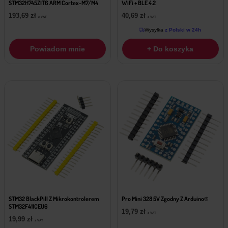
STM32H745ZIT6 ARM Cortex-M7/M4
WiFi + BLE 4.2
193,69
zł
40,69
zł
z VAT
z VAT
Wysyłka
z Polski w 24h
Powiadom mnie
+ Do koszyka
STM32 BlackPill Z Mikrokontrolerem
Pro Mini 328 5V Zgodny Z Arduino®
STM32F411CEU6
19,79
zł
z VAT
19,99
zł
z VAT