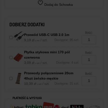
Dodaj do Schowka
DOBIERZ DODATKI
Ilość:
Przewód USB-C USB 2.0 1m
9,19
zł
/ szt.
Dostępne: 95 szt.
z VAT
Płytka stykowa mini 170 pól
Ilość:
czerwona
3,09
zł
/ szt.
Dostępne: 4 szt.
z VAT
Przewody połączeniowe 20cm
Ilość:
40szt żeńsko-męskie
10,39
zł
/ szt.
Dostępne: 31 szt.
z VAT
PŁATNOŚĆ & WYSYŁKA