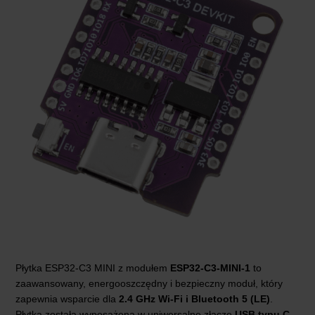
Płytka ESP32-C3 MINI z modułem
ESP32-C3-MINI-1
to
zaawansowany, energooszczędny i bezpieczny moduł, który
zapewnia wsparcie dla
2.4 GHz Wi-Fi i Bluetooth 5 (LE)
.
Płytka została wyposażona w uniwersalne złącze
USB typu C
.