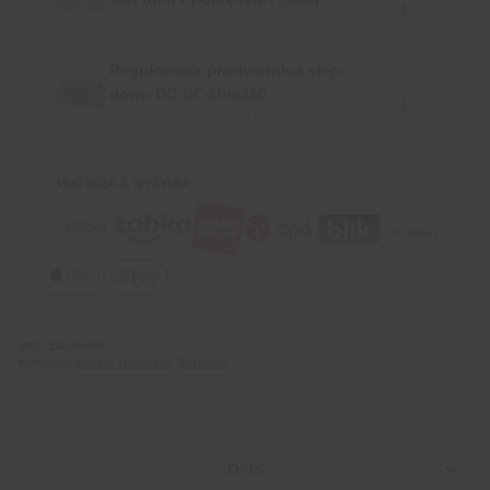
5,39
zł
/ szt.
Dostępne: 26 szt.
z VAT
Regulowana przetwornica step-
Ilość:
down DC-DC Mini360
5,09
zł
/ szt.
Dostępne: 82 szt.
z VAT
PŁATNOŚĆ & WYSYŁKA
SKU:
ZAS-00004
Kategorie:
Panele słoneczne
,
Zasilanie
OPIS