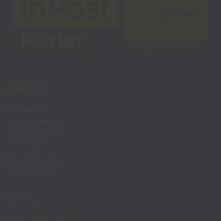
KONTAKT
msalamon.pl
Mateusz Salamon
ul. Małopolska 14
81-555 Gdynia
NIP: 9282047329
REGON: 080517896
BDO: 000356585
Kontakt
tel:
+48 508 848 177
e-mail:
sklep@msalamon.pl