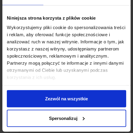
Niniejsza strona korzysta z plików cookie
Wykorzystujemy pliki cookie do spersonalizowania treści
i reklam, aby oferować funkcje społecznościowe i
analizować ruch w naszej witrynie. Informacje o tym, jak
korzystasz z naszej witryny, udostępniamy partnerom
społecznościowym, reklamowym i analitycznym.
Partnerzy mogą połączyć te informacje z innymi danymi
otrzymanymi od Ciebie lub uzyskanymi podczas
Dzisiaj dla każdego nowego SUBSKRYBENTA mamy naszą
korzystania z ich usług.
PCB breadboard MSALAMON
– PCB dodajemy do
zamówień o wartości minimum 50 zł
.
Zezwól na wszystkie
Imię
*
Spersonalizuj
Email
*