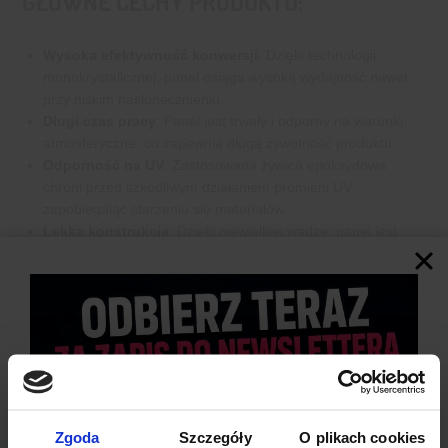
GŁÓWNE CECHY PRODUKTU:
Wysoka efektywność konwersji
: Dzięki technologii
monokrystalicznej, panel osiąga wysoką wydajność nawet
przy niskim nasłonecznieniu.
Długi czas pracy
: Panel jest trwały i odporny na warunki
atmosferyczne, co zapewnia długą żywotność produktu.
Odporność na UV
: Zastosowana żywica epoksydowa
chroni przed szkodliwym działaniem promieni UV,
zapobiegając starzeniu się materiałów.
Lekka konstrukcja
: Dzięki niewielkiej wadze, panel jest
łatwy w montażu i idealny do przenośnych zastosowań.
Ekologiczna energia
: Produkt promuje odnawialne źródła
energii, pomagając zmniejszyć emisję dwutlenku węgla.
Wszechstronność zastosowań
: Panel można wykorzystać
zarówno w połączeniach szeregowych, jak i równoległych,
zwiększając napięcie lub prąd, w zależności od potrzeb
projektu.
Zgoda
Szczegóły
O plikach cookies