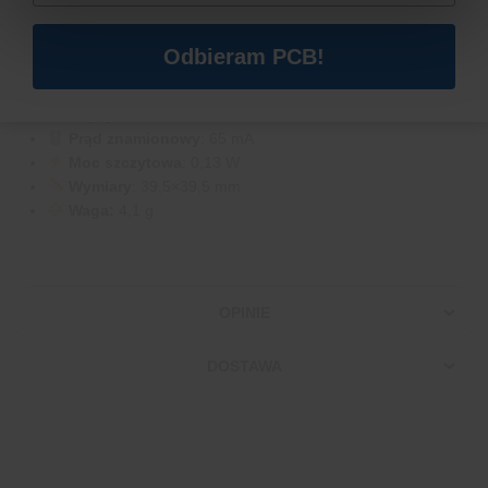
SPECYFIKACJA TECHNICZNA:
Odbieram PCB!
Typ
: Panel słoneczny monokrystaliczny
Napięcie znamionowe
: 2 V
Prąd znamionowy
: 65 mA
Moc szczytowa
: 0,13 W
Wymiary
: 39,5×39,5 mm
Waga:
4,1 g
OPINIE
DOSTAWA