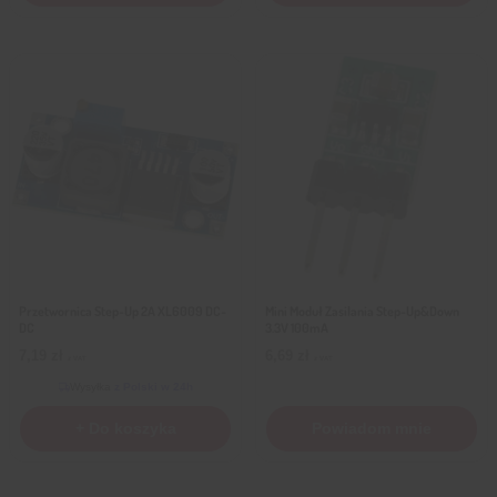
Przetwornica Step-Up 2A XL6009 DC-
Mini Moduł Zasilania Step-Up&Down
DC
3.3V 100mA
7,19
zł
6,69
zł
z VAT
z VAT
Wysyłka
z Polski w 24h
+ Do koszyka
Powiadom mnie