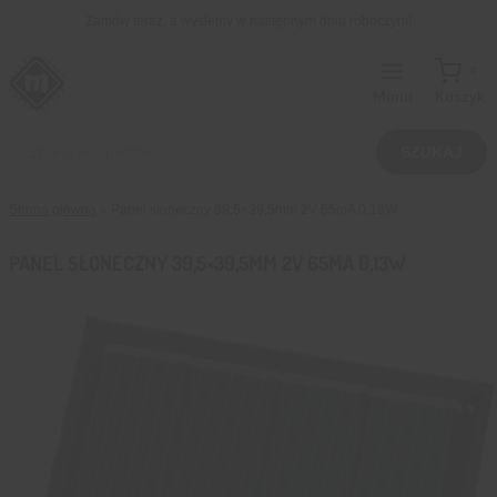
Przejdź
Zamów teraz, a wyślemy w następnym dniu roboczym!
do
treści
0
Menu
Koszyk
Wyszukiwarka
produktów
SZUKAJ
Strona główna
»
Panel słoneczny 39,5×39,5mm 2V 65mA 0,13W
PANEL SŁONECZNY 39,5×39,5MM 2V 65MA 0,13W