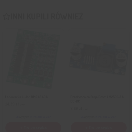
INNI KUPILI RÓWNIEŻ
Ładowarka Li-Ion BMS 4S 40A
Przetwornica Step-Down LM2596 3 A
DC-DC
14,39
zł
z VAT
7,69
zł
z VAT
Wysyłka
z Polski w 24h
Wysyłka
z Polski w 24h
+ Do koszyka
+ Do koszyka