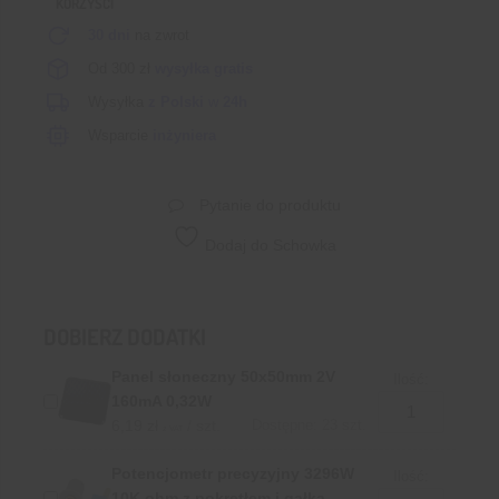
KORZYŚCI
30 dni
na zwrot
Od 300 zł
wysyłka gratis
Wysyłka
z Polski
w
24h
Wsparcie
inżyniera
Pytanie do produktu
Dodaj do Schowka
DOBIERZ DODATKI
Panel słoneczny 50x50mm 2V
Ilość:
160mA 0,32W
6,19
zł
/ szt.
Dostępne: 23 szt.
z VAT
Potencjometr precyzyjny 3296W
Ilość:
10K ohm z pokrętłem i gałką