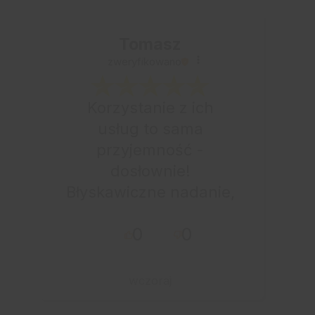
Tomasz
zweryfikowano
Korzystanie z ich
usług to sama
przyjemność -
dosłownie!
Błyskawiczne nadanie,
przesyłka bardzo
0
0
starannie
zapakowana z miłym
dodatkiem:-) Jakim?
wczoraj
Kup u w tej firmie bo