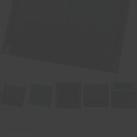
5.0
(
1
)