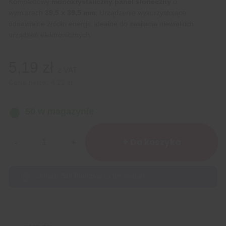
Kompaktowy
monokrystaliczny panel słoneczny
o
wymiarach
39,5 x 39,5 mm
. Urządzenie wykorzystujące
odnawialne źródło energii, idealne do zasilania niewielkich
urządzeń elektronicznych.
5,19
zł
z VAT
Cena netto:
4,22
zł
50 w magazynie
ilość
Panel
+ Do koszyka
słoneczny
39,5×39,5mm
2V
Zdobądź
519
Punktów
za ten produkt.
65mA
0,13W