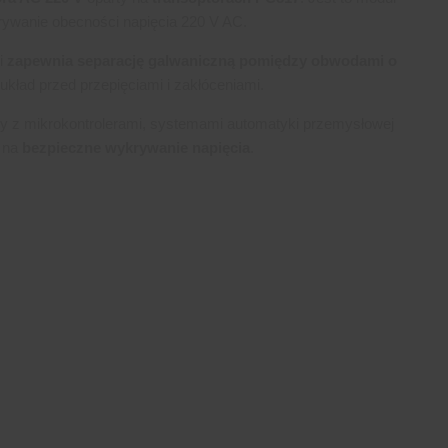
krywanie obecności napięcia 220 V AC.
ji
zapewnia separację galwaniczną pomiędzy obwodami o
 układ przed przepięciami i zakłóceniami.
cy z mikrokontrolerami, systemami automatyki przemysłowej
c na
bezpieczne wykrywanie napięcia
.