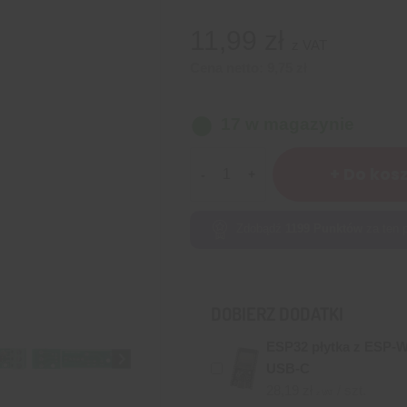
11,99
zł
z VAT
Cena netto:
9,75
zł
17 w magazynie
ilość
+ Do kos
Optoizolator
1-
Kanałowy
Zdobądź
1199
Punktów
za ten p
AC
220V
DOBIERZ DODATKI
ESP32 płytka z ESP-
USB-C
28,19
zł
/ szt.
z VAT