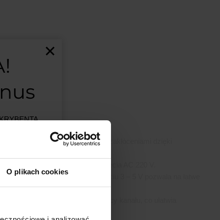
!
onus
BSKRYBENTA
MSALAMON
–
ni układ przed przepięciami oraz zakłóceniami dzięki
artości
C
– Moduł wykrywa obecność napięcia AC 220 V.
O plikach cookies
ntrolerami
– Wyjście TTL o napięciu 3 – 5 V pozwala na łatwe
est ograniczona.
era.
 dioda LED sygnalizuje stan pracy kanału, co ułatwia
ji w
ułu.
ołecznościowe i analizować