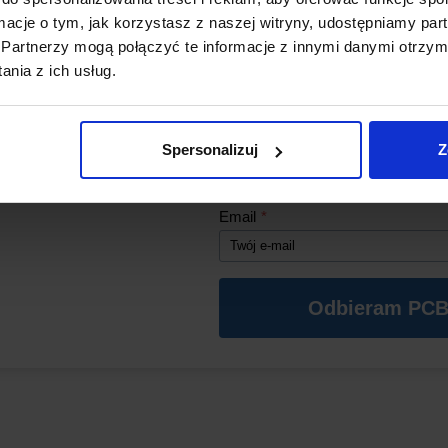
Zgodność z systemami P
ormacje o tym, jak korzystasz z naszej witryny, udostępniamy p
na integrację z automatyką
Partnerzy mogą połączyć te informacje z innymi danymi otrzym
*Aby kod działał, w koszyku musz
nia z ich usług.
się produkty z naszego sklepu o wa
zł (oprócz PCB).
Imię
*
Spersonalizuj
Z
Email
*
Odbieram PCB