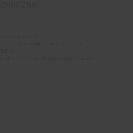
ECHNICZNA:
7
cności napięcia AC 220 V
:
3 – 5 V, kompatybilny z mikrokontrolerami
 PLC:
24 V
ilania z 3 – 5 V oraz obsługa sygnałów PLC 24 V