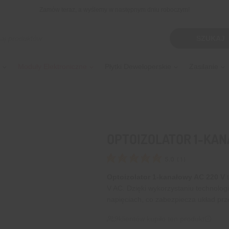
Zamów teraz, a wyślemy w następnym dniu roboczym!
kiwarka
SZUKAJ
tów
Moduły Elektroniczne
Płytki Deweloperskie
Zasilanie
OPTOIZOLATOR 1-KAN
5.0
(
1
)
Optoizolator 1-kanałowy AC 220 V
t
V AC. Dzięki wykorzystaniu technolog
napięciach, co zabezpiecza układ prz
9
klientów kupiło ten produkt