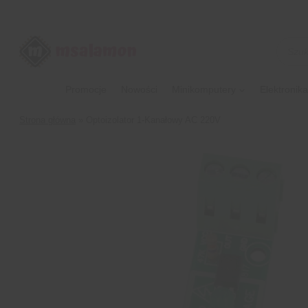
Przejdź
do
treści
Wyszu
produk
Promocje
Nowości
Minikomputery
Elektronika
Strona główna
»
Optoizolator 1-Kanałowy AC 220V