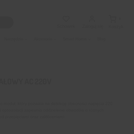
0
Zaloguj się
Schowek
Koszyk
Narzędzia
Akcesoria
Smart Home
Blog
AŁOWY AC 220V
o moduł, który pozwala na detekcję obecności napięcia 220
ii optoizolacji zapewnia oddzielenie obwodów o różnych
ed przepięciami oraz zakłóceniami.