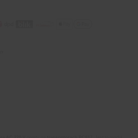
ry
ora AC 220 V
oparty na
transoptorach PC817
. Jest to moduł