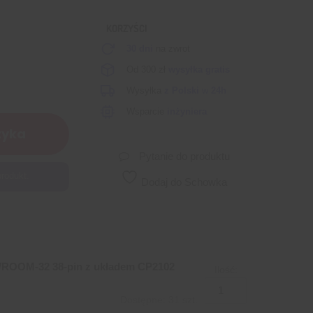
KORZYŚCI
30 dni
na zwrot
Od 300 zł
wysyłka gratis
Wysyłka
z Polski
w
24h
Wsparcie
inżyniera
zyka
Pytanie do produktu
rodukt.
Dodaj do Schowka
WROOM-32 38-pin z układem CP2102
Ilość:
Dostępne: 31 szt.