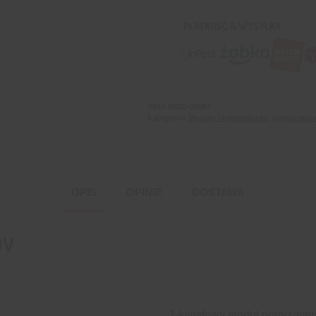
PŁATNOŚĆ & WYSYŁKA
SKU:
MOD-00087
Kategorie:
Moduły elektroniczne
,
Optoizolato
OPIS
OPINIE
DOSTAWA
0V
1-kanałowy moduł optoizolat