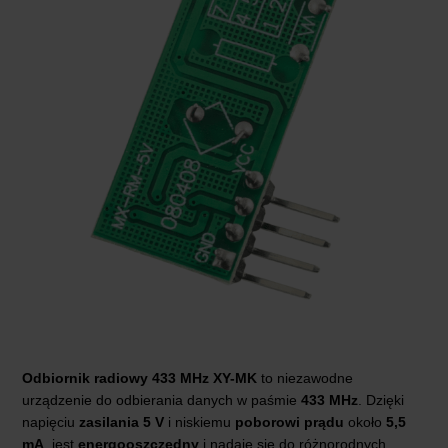
Odbiornik radiowy 433 MHz
XY-MK
to niezawodne
urządzenie do odbierania danych w paśmie
433 MHz
. Dzięki
napięciu
zasilania 5 V
i niskiemu
poborowi prądu
około
5,5
mA
, jest
energooszczędny
i nadaje się do różnorodnych