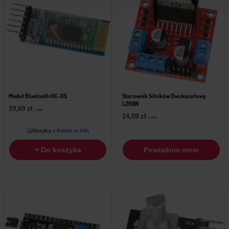
Moduł Bluetooth HC-05
Sterownik Silników Dwukanałowy
L298N
19,69
zł
z VAT
14,09
zł
z VAT
Wysyłka
z Polski w 24h
+ Do koszyka
Powiadom mnie