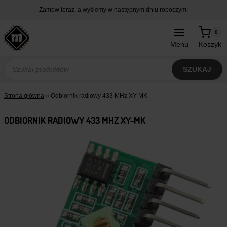
Przejdź
Zamów teraz, a wyślemy w następnym dniu roboczym!
do
treści
0
Menu
Koszyk
Wyszukiwarka
produktów
SZUKAJ
Strona główna
»
Odbiornik radiowy 433 MHz XY-MK
ODBIORNIK RADIOWY 433 MHZ XY-MK