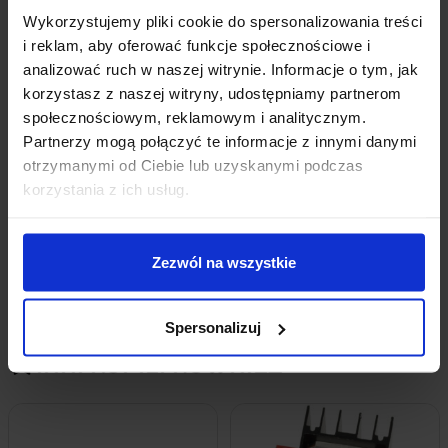
Złącze do wlutowania
zewnętrznej anteny
Wykorzystujemy pliki cookie do spersonalizowania treści
Wymiary:
30 x 20 x 8 mm
i reklam, aby oferować funkcje społecznościowe i
Waga:
1,5 g
analizować ruch w naszej witrynie. Informacje o tym, jak
korzystasz z naszej witryny, udostępniamy partnerom
społecznościowym, reklamowym i analitycznym.
Partnerzy mogą połączyć te informacje z innymi danymi
OPINIE
otrzymanymi od Ciebie lub uzyskanymi podczas
korzystania z ich usług.
DOSTAWA
Zezwól na wszystkie
Spersonalizuj
INNI KUPILI RÓWNIEŻ