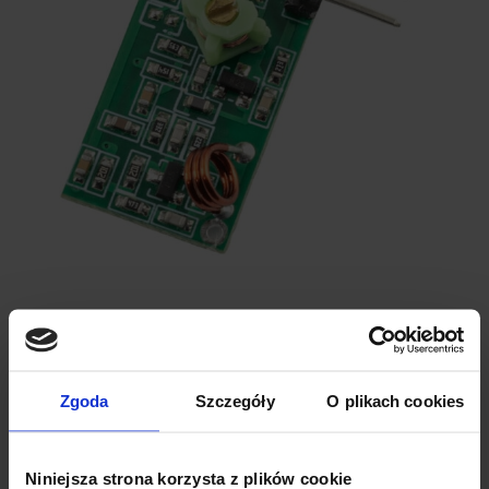
SPECYFIKACJA TECHNICZNA
Odbiornik 433 MHz
Zgoda
Szczegóły
O plikach cookies
Napięcie zasilania:
5 V
Pobór prądu:
Około 5,5 mA
Czułość:
Około 100dB
Niniejsza strona korzysta z plików cookie
Interfejs:
Jednoprzewodowy TTL