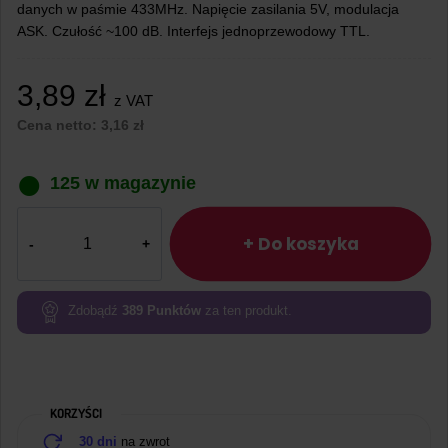
danych w paśmie 433MHz. Napięcie zasilania 5V, modulacja
ASK. Czułość ~100 dB. Interfejs jednoprzewodowy TTL.
3,89
zł
z VAT
Cena netto:
3,16
zł
125 w magazynie
ilość
Odbiornik
+ Do koszyka
radiowy
433
MHz
Zdobądź
389
Punktów
za ten produkt.
XY-
MK
KORZYŚCI
30 dni
na zwrot