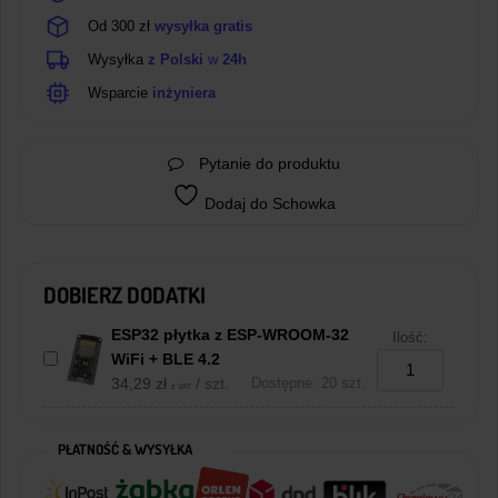
Od 300 zł
wysyłka gratis
Wysyłka
z Polski
w
24h
Wsparcie
inżyniera
Pytanie do produktu
Dodaj do Schowka
DOBIERZ DODATKI
ESP32 płytka z ESP-WROOM-32
Ilość:
WiFi + BLE 4.2
34,29
zł
/ szt.
Dostępne: 20 szt.
z VAT
PŁATNOŚĆ & WYSYŁKA