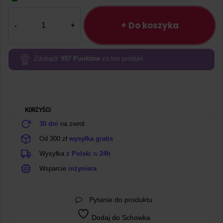
ilość
Obudowa
+ Do koszyka
do
Arduino
UNO
Zdobądź
997
Punktów
za ten produkt.
Czerwono-
biała
KORZYŚCI
30 dni
na zwrot
Od 300 zł
wysyłka gratis
Wysyłka
z Polski
w
24h
Wsparcie
inżyniera
Pytanie do produktu
Dodaj do Schowka