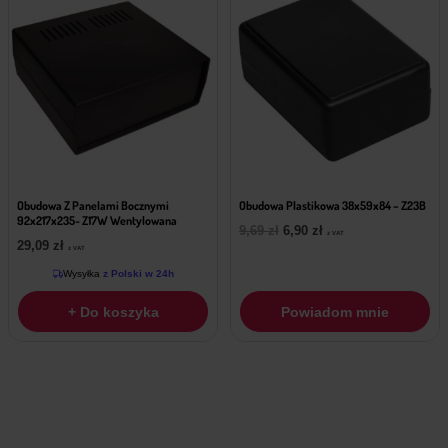
Obudowa Z Panelami Bocznymi
Obudowa Plastikowa 38x59x84 – Z23B
92x217x235- Z17W Wentylowana
Pierwotna
Aktualna
9,69
zł
6,90
zł
z VAT
29,09
zł
cena
cena
z VAT
wynosiła:
wynosi:
Wysyłka
z Polski w 24h
9,69 zł.
6,90 zł.
+ Do koszyka
Powiadom mnie