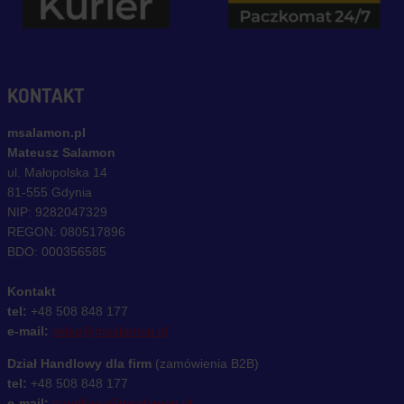
KONTAKT
msalamon.pl
Mateusz Salamon
ul. Małopolska 14
81-555 Gdynia
NIP: 9282047329
REGON: 080517896
BDO: 000356585
Kontakt
tel:
+48 508 848 177
e-mail:
sklep@msalamon.pl
Dział Handlowy dla firm
(zamówienia B2B)
tel:
+48 508 848 177
e-mail:
handlowy@msalamon.pl