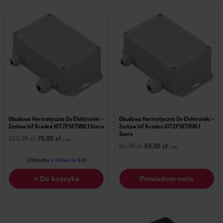
Obudowa Hermetyczna Do Elektroniki –
Obudowa Hermetyczna Do Elektroniki –
Zestaw IoT Kradex IOT.ZPSET1812.1 Szara
Zestaw IoT Kradex IOT.ZPSET1510.1
Szara
Pierwotna
Aktualna
103,39
zł
79,00
zł
z VAT
Pierwotna
Aktualna
84,29
zł
69,00
zł
cena
cena
z VAT
cena
cena
wynosiła:
wynosi:
Wysyłka
z Polski w 24h
wynosiła:
wynosi:
103,39 zł.
79,00 zł.
84,29 zł.
69,00 zł.
+ Do koszyka
Powiadom mnie