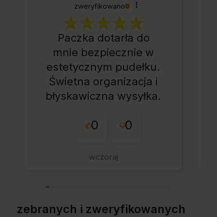
zweryfikowano
Paczka dotarła do
mnie bezpiecznie w
estetycznym pudełku.
Świetna organizacja i
błyskawiczna wysyłka.
Korzystam z tego
0
0
sklepu nie pierwszy
raz - zawsze
wszystko perfekt.
wczoraj
Polecam z całym
przekonaniem.
zebranych i zweryfikowanych