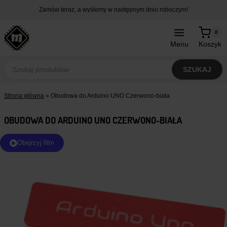
Przejdź
Zamów teraz, a wyślemy w następnym dniu roboczym!
do
treści
0
Menu
Koszyk
Wyszukiwarka
produktów
SZUKAJ
Strona główna
»
Obudowa do Arduino UNO Czerwono-biała
OBUDOWA DO ARDUINO UNO CZERWONO-BIAŁA
Obejrzyj film