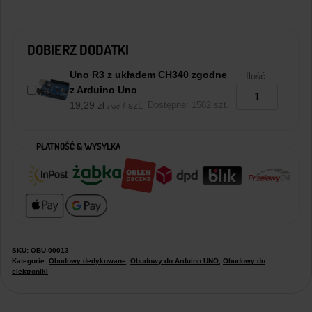
DOBIERZ DODATKI
Uno R3 z układem CH340 zgodne
Ilość:
z Arduino Uno
19,29
zł
/ szt.
Dostępne: 1582 szt.
z VAT
PŁATNOŚĆ & WYSYŁKA
SKU:
OBU-00013
Kategorie:
Obudowy dedykowane
,
Obudowy do Arduino UNO
,
Obudowy do
elektroniki