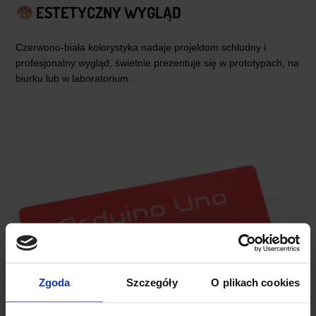
ESTETYCZNY WYGLĄD
Czerwono-biała kolorystyka nadaje projektom schludny i
profesjonalny wygląd, świetnie prezentuje się w prototypach, na
biurku lub w laboratorium.
Zgoda
Szczegóły
O plikach cookies