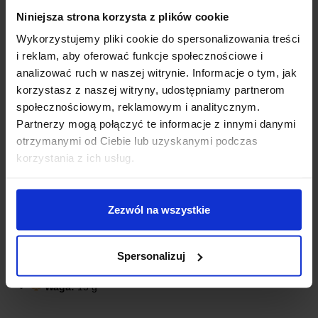
Niniejsza strona korzysta z plików cookie
Wykorzystujemy pliki cookie do spersonalizowania treści
i reklam, aby oferować funkcje społecznościowe i
analizować ruch w naszej witrynie. Informacje o tym, jak
korzystasz z naszej witryny, udostępniamy partnerom
społecznościowym, reklamowym i analitycznym.
Partnerzy mogą połączyć te informacje z innymi danymi
SPECYFIKACJA TECHNICZNA
otrzymanymi od Ciebie lub uzyskanymi podczas
korzystania z ich usług.
Kolor:
Czerwono-biały
Materiał:
PETG
Typ obudowy:
Do Arduino UNO
Zezwól na wszystkie
Dostęp do portów:
USB, zasilanie, piny I/O
Montaż:
Zatrzaski
Spersonalizuj
Wymiary wewnętrzne:
Dopasowane do standardowej
płytki Arduino UNO
Waga:
15 g