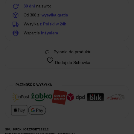
30 dni
na zwrot
Od 300 zł
wysyłka gratis
Wysyłka
z Polski
w
24h
Wsparcie
inżyniera
Pytanie do produktu
Dodaj do Schowka
PŁATNOŚĆ & WYSYŁKA
SKU:
KRDX_IOT.ZPSET1812.2
Kategorie:
Obudowy do elektroniki
,
Zestawy IoT