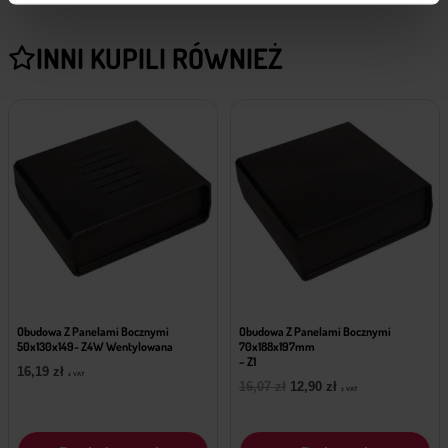
INNI KUPILI RÓWNIEŻ
Obudowa Z Panelami Bocznymi
Obudowa Z Panelami Bocznymi
50x130x149- Z4W Wentylowana
70x188x197mm
– Z1
16,19
zł
z VAT
Pierwotna
Aktualna
16,07
zł
12,90
zł
z VAT
cena
cena
wynosiła:
wynosi:
16,07 zł.
12,90 zł.