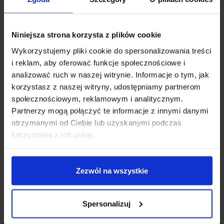
4x Dystans sześciokątny M2,5×10 do montowania płytki
PCB
4x Dystans sześciokątny M2,5×20 do montowania płytki
Niniejsza strona korzysta z plików cookie
PCB
8x Nakrętka M2,5 do montowania płytki PCB
Wykorzystujemy pliki cookie do spersonalizowania treści
Szablon montażowy
i reklam, aby oferować funkcje społecznościowe i
analizować ruch w naszej witrynie. Informacje o tym, jak
Przydatne linki:
korzystasz z naszej witryny, udostępniamy partnerom
społecznościowym, reklamowym i analitycznym.
Wymiary obudowy
Instrukcja Instalatora
Partnerzy mogą połączyć te informacje z innymi danymi
otrzymanymi od Ciebie lub uzyskanymi podczas
korzystania z ich usług.
OPINIE
DOSTAWA
Zezwól na wszystkie
Spersonalizuj