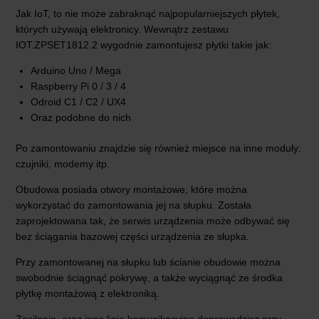
Jak IoT, to nie może zabraknąć najpopularniejszych płytek,
których używają elektronicy. Wewnątrz zestawu
IOT.ZPSET1812.2 wygodnie zamontujesz płytki takie jak:
Arduino Uno / Mega
Raspberry Pi 0 / 3 / 4
Odroid C1 / C2 / UX4
Oraz podobne do nich
Po zamontowaniu znajdzie się również miejsce na inne moduły:
czujniki, modemy itp.
Obudowa posiada otwory montażowe, które można
wykorzystać do zamontowania jej na słupku. Została
zaprojektowana tak, że serwis urządzenia może odbywać się
bez ściągania bazowej części urządzenia ze słupka.
Przy zamontowanej na słupku lub ścianie obudowie można
swobodnie ściągnąć pokrywę, a także wyciągnąć ze środka
płytkę montażową z elektroniką.
Zasilanie, oraz inne linie komunikacyjne doprowadzisz przy