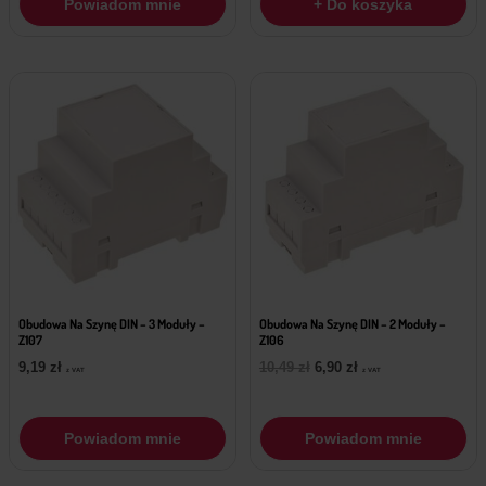
Powiadom mnie
+ Do koszyka
Obudowa Na Szynę DIN – 3 Moduły –
Obudowa Na Szynę DIN – 2 Moduły –
Z107
Z106
Pierwotna
Aktualna
9,19
zł
10,49
zł
6,90
zł
z VAT
z VAT
cena
cena
wynosiła:
wynosi:
10,49 zł.
6,90 zł.
Powiadom mnie
Powiadom mnie