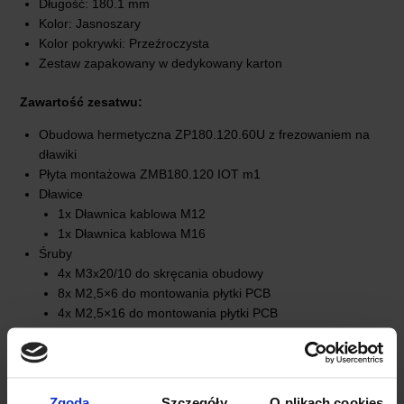
Długość: 180.1 mm
Kolor: Jasnoszary
Kolor pokrywki: Przeźroczysta
Zestaw zapakowany w dedykowany karton
Zawartość zesatwu:
Obudowa hermetyczna ZP180.120.60U z frezowaniem na
dławiki
Płyta montażowa ZMB180.120 IOT m1
Dławice
1x Dławnica kablowa M12
1x Dławnica kablowa M16
Śruby
4x M3x20/10 do skręcania obudowy
8x M2,5×6 do montowania płytki PCB
4x M2,5×16 do montowania płytki PCB
4x wkręt do plastiku ø3,5/7 do montowania płyty
montażowej
Dystanse
4x dystans plastikowy do montowania płytki PCB
Zgoda
Szczegóły
O plikach cookies