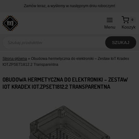
Przejdź
Zamów teraz, a wyślemy w następnym dniu roboczym!
do
treści
0
Menu
Koszyk
Wyszukiwarka
produktów
SZUKAJ
Strona główna
»
Obudowa hermetyczna do elektroniki – Zestaw IoT Kradex
IOT.ZPSET1812.2 Transparentna
OBUDOWA HERMETYCZNA DO ELEKTRONIKI – ZESTAW
IOT KRADEX IOT.ZPSET1812.2 TRANSPARENTNA