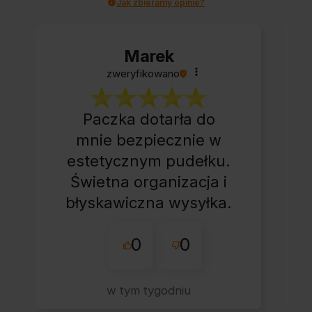
Jak zbieramy opinie?
Marek
zweryfikowano
Paczka dotarła do
mnie bezpiecznie w
estetycznym pudełku.
Świetna organizacja i
błyskawiczna wysyłka.
Korzystam z tego
0
0
sklepu nie pierwszy
raz - zawsze
wszystko perfekt.
w tym tygodniu
Polecam z całym