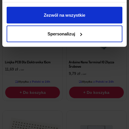
Zezwól na wszystkie
Spersonalizuj
Linijka PCB Dla Elektronika 15cm
Arduino Nano Terminal IO Złącza
Śrubowe
11,69
zł
z VAT
9,79
zł
z VAT
Wysyłka
z Polski w 24h
Wysyłka
z Polski w 24h
+ Do koszyka
+ Do koszyka