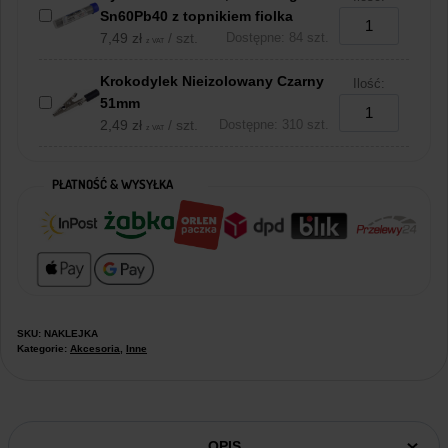
Sn60Pb40 z topnikiem fiolka
7,49
zł
/ szt.
Dostępne: 84 szt.
z VAT
Krokodylek Nieizolowany Czarny
Ilość:
51mm
2,49
zł
/ szt.
Dostępne: 310 szt.
z VAT
PŁATNOŚĆ & WYSYŁKA
SKU:
NAKLEJKA
Kategorie:
Akcesoria
,
Inne
OPIS