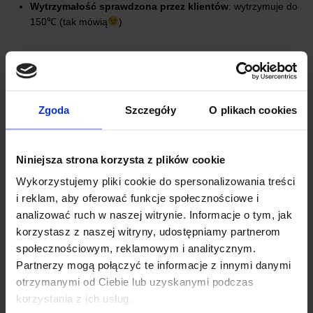
Wytrzymałość sprawdzona przez klientów
: wytrzymuje do
150℃ (tak mówią
)
INFORMACJE DODATKOWE
Zgoda
Szczegóły
O plikach cookies
OPINIE
DOSTAWA
Niniejsza strona korzysta z plików cookie
Wykorzystujemy pliki cookie do spersonalizowania treści
i reklam, aby oferować funkcje społecznościowe i
analizować ruch w naszej witrynie. Informacje o tym, jak
korzystasz z naszej witryny, udostępniamy partnerom
społecznościowym, reklamowym i analitycznym.
Partnerzy mogą połączyć te informacje z innymi danymi
INNI KUPILI RÓWNIEŻ
otrzymanymi od Ciebie lub uzyskanymi podczas
korzystania z ich usług.