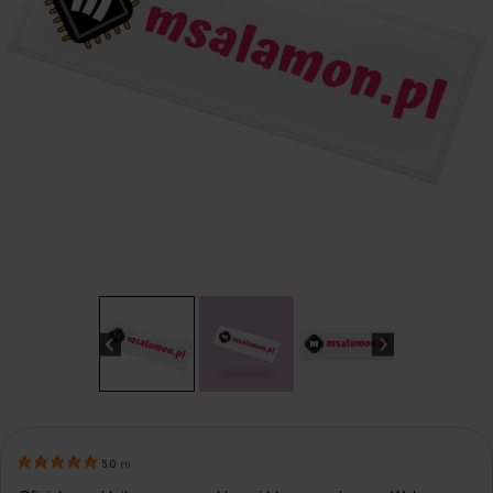
5.0
(
1
)