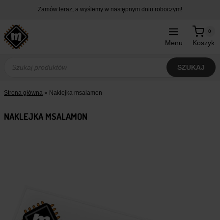
Przejdź
Zamów teraz, a wyślemy w następnym dniu roboczym!
do
treści
0
Menu
Koszyk
Wyszukiwarka
produktów
SZUKAJ
Strona główna
»
Naklejka msalamon
NAKLEJKA MSALAMON