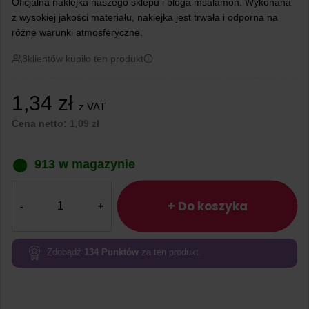
Oficjalna naklejka naszego sklepu i bloga msalamon. Wykonana
z wysokiej jakości materiału, naklejka jest trwała i odporna na
różne warunki atmosferyczne.
8
klientów kupiło ten produkt
1,34
zł
z VAT
Cena netto:
1,09
zł
913 w magazynie
ilość
Naklejka
+ Do koszyka
msalamon
Zdobądź
134
Punktów
za ten produkt.