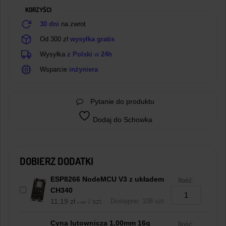
KORZYŚCI
30 dni
na zwrot
Od 300 zł
wysyłka gratis
Wysyłka
z Polski
w
24h
Wsparcie
inżyniera
Pytanie do produktu
Dodaj do Schowka
DOBIERZ DODATKI
ESP8266 NodeMCU V3 z układem
Ilość:
CH340
11,19
zł
/ szt.
Dostępne: 108 szt.
z VAT
Cyna lutownicza 1,00mm 16g
Ilość: