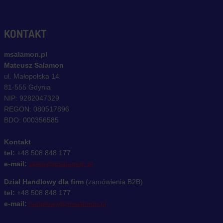
KONTAKT
msalamon.pl
Mateusz Salamon
ul. Małopolska 14
81-555 Gdynia
NIP: 9282047329
REGON: 080517896
BDO: 000356585
Kontakt
tel:
+48 508 848 177
e-mail:
sklep@msalamon.pl
Dział Handlowy dla firm
(zamówienia B2B)
tel:
+48 508 848 177
e-mail:
handlowy@msalamon.pl