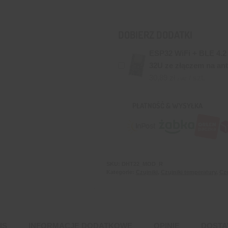
DOBIERZ DODATKI
ESP32 WiFi + BLE 4.
32U ze złączem na an
30,89
zł
/ szt.
z VAT
PŁATNOŚĆ & WYSYŁKA
SKU:
DHT22_MOD_R
Kategorie:
Czujniki
,
Czujniki temperatury
,
Czu
IS
INFORMACJE DODATKOWE
OPINIE
DOST