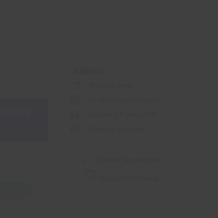
KORZYŚCI
30 dni
na zwrot
Od 300 zł
wysyłka gratis
BĘDZIE
Wysyłka
z Polski
w
24h
Wsparcie
inżyniera
Pytanie do produktu
Dodaj do Schowka