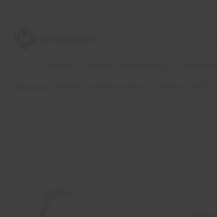
Przejdź
do
treści
Wyszu
produk
Promocje
Nowości
Minikomputery
Elektronika
Strona główna
»
Moduł z czujnikiem temperatury i wilgotności DHT22