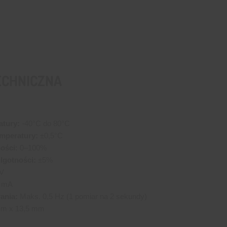
ECHNICZNA
atury:
-40°C do 80°C
mperatury:
±0,5°C
ości:
0–100%
lgotności:
±5%
V
5 mA
ania:
Maks. 0,5 Hz (1 pomiar na 2 sekundy)
m x 13,5 mm