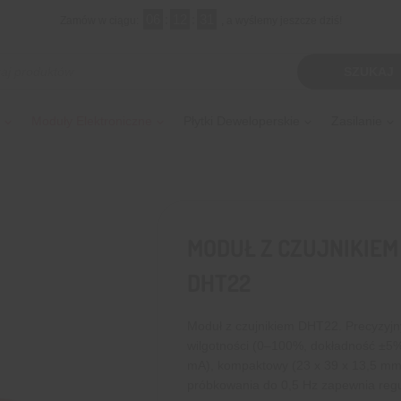
06
:
12
:
30
Zamów w ciągu:
, a wyślemy jeszcze dziś!
kiwarka
SZUKAJ
tów
Moduły Elektroniczne
Płytki Deweloperskie
Zasilanie
MODUŁ Z CZUJNIKIEM
DHT22
Moduł z czujnikiem DHT22. Precyzyjny
wilgotności (0–100%, dokładność ±5%
mA), kompaktowy (23 x 39 x 13,5 mm, 
próbkowania do 0,5 Hz zapewnia regu