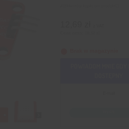
8
klientów kupiło ten produkt
12,69
zł
z VAT
Cena netto:
10,32
zł
Brak w magazynie
POWIADOM MNIE GDY 
DOSTĘPNY
Wyślij