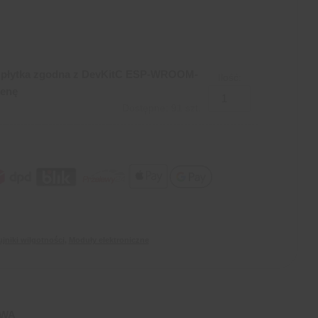
2 płytka zgodna z DevKitC ESP-WROOM-
Ilość:
tenę
Dostępne: 91 szt.
jniki wilgotności
,
Moduły elektroniczne
AWA