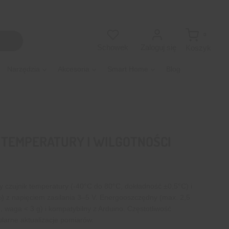
0
Zaloguj się
Schowek
Koszyk
Narzędzia
Akcesoria
Smart Home
Blog
 TEMPERATURY I WILGOTNOŚCI
 czujnik temperatury (-40°C do 80°C, dokładność ±0,5°C) i
) z napięciem zasilania 3–5 V. Energooszczędny (max. 2,5
waga < 3 g) i kompatybilny z Arduino. Częstotliwość
larne aktualizacje pomiarów.