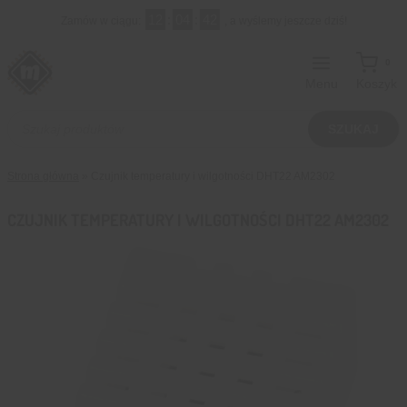
Przejdź
12
:
04
:
41
Zamów w ciągu:
, a wyślemy jeszcze dziś!
do
treści
0
Menu
Koszyk
Wyszukiwarka
produktów
SZUKAJ
Strona główna
»
Czujnik temperatury i wilgotności DHT22 AM2302
CZUJNIK TEMPERATURY I WILGOTNOŚCI DHT22 AM2302