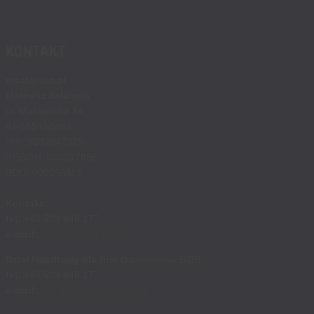
KONTAKT
msalamon.pl
Mateusz Salamon
ul. Małopolska 14
81-555 Gdynia
NIP: 9282047329
REGON: 080517896
BDO: 000356585
Kontakt
tel:
+48 508 848 177
e-mail:
sklep@msalamon.pl
Dział Handlowy dla firm
(zamówienia B2B)
tel:
+48 508 848 177
e-mail:
handlowy@msalamon.pl