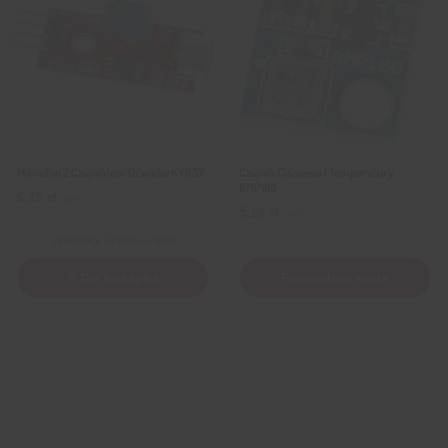
Mikrofon Z Czujnikiem Dźwięku KY037
Czujnik Ciśnienia I Temperatury
BMP180
6,19
zł
z VAT
5,19
zł
z VAT
Wysyłka
z Polski w 24h
+ Do koszyka
Powiadom mnie