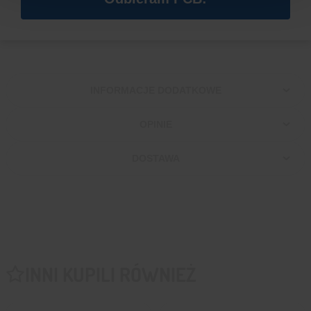
PIN 3
NC
PIN 4
GND
INFORMACJE DODATKOWE
OPINIE
DOSTAWA
INNI KUPILI RÓWNIEŻ