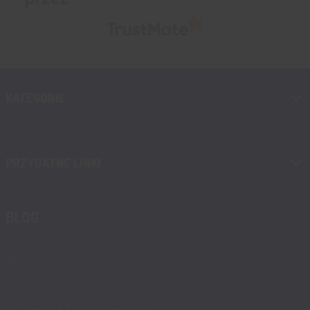
KATEGORIE
PRZYDATNE LINKI
BLOG
Blog, nowości, artykuły
Blog msalamon.pl →
Partnerzy MSALAMON.PL