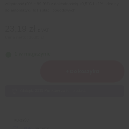
wilgotność (0% ~ 99,9%) z dokładnością ±0,5°C i ±2%. Idealny
do automatyki, IoT i stacji pogodowych.
23,19
zł
z VAT
Cena netto:
18,85
zł
1 w magazynie
ilość
Czujnik
+ Do koszyka
temperatury
i
wilgotności
Zdobądź
2319
Punktów
za ten produkt.
DHT22
AM2302
KORZYŚCI
30 dni
na zwrot