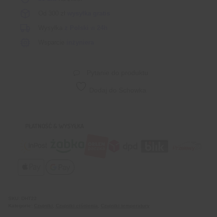
Od 300 zł
wysyłka gratis
Wysyłka
z Polski
w
24h
Wsparcie
inżyniera
Pytanie do produktu
Dodaj do Schowka
PŁATNOŚĆ & WYSYŁKA
SKU:
DHT22
Kategorie:
Czujniki
,
Czujniki ciśnienia
,
Czujniki temperatury