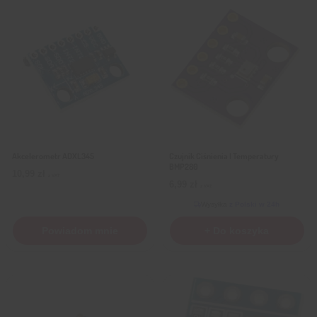
Akcelerometr ADXL345
Czujnik Ciśnienia I Temperatury
BMP280
10,99
zł
z VAT
6,99
zł
z VAT
Wysyłka
z Polski w 24h
Powiadom mnie
+ Do koszyka