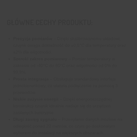
GŁÓWNE CECHY PRODUKTU:
Precyzja pomiarów
– Dzięki skalibrowanemu układowi,
czujnik osiąga dokładność do ±0,5°C dla temperatury oraz
±2% dla wilgotności.
Szeroki zakres pomiarowy
– Pomiar temperatury w
zakresie od -40°C do 80°C oraz wilgotności od 0% do
99,9%.
Prosta integracja
– Obsługuje standardowy interfejs
jednokierunkowy, co ułatwia podłączenie za pomocą 3
przewodów.
Niskie zużycie energii
– Dzięki energooszczędnej
konstrukcji czujnik idealnie nadaje się do urządzeń
zasilanych bateryjnie.
Długi zasięg sygnału
– Przesyłanie danych możliwe na
odległość ponad 20 metrów, co czyni go doskonałym
wyborem do instalacji na większych obszarach.