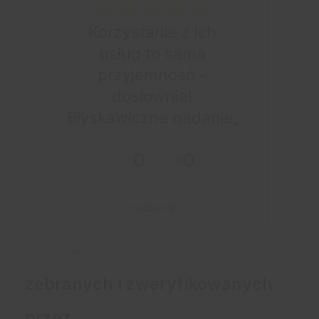
Korzystanie z ich
usług to sama
przyjemność -
dosłownie!
Błyskawiczne nadanie,
przesyłka bardzo
0
0
starannie
zapakowana z miłym
dodatkiem:-) Jakim?
wczoraj
Kup u w tej firmie bo
warto!
zebranych i zweryfikowanych
przez