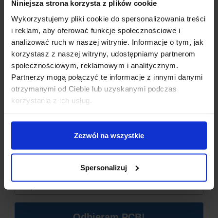
Niniejsza strona korzysta z plików cookie
Wykorzystujemy pliki cookie do spersonalizowania treści
i reklam, aby oferować funkcje społecznościowe i
SPECYFIKACJA TECHNICZNA:
analizować ruch w naszej witrynie. Informacje o tym, jak
korzystasz z naszej witryny, udostępniamy partnerom
Typ:
Czujnik temperatury i wilgotności
społecznościowym, reklamowym i analitycznym.
Model:
DHT22 AM2302
Partnerzy mogą połączyć te informacje z innymi danymi
Zakres pomiaru temperatury:
-40°C ~ 80°C
otrzymanymi od Ciebie lub uzyskanymi podczas
Dzisiaj dla każdego nowego SUBSKRYBENTA mamy naszą
Dokładność temperatury:
±0,5°C (dla zakresu 0°C ~
korzystania z ich usług.
PCB breadboard MSALAMON
– PCB dodajemy do
50°C)
zamówień o wartości minimum 50 zł
.
Zakres pomiaru wilgotności:
0% ~ 99,9% RH
Dokładność wilgotności:
±2% RH
Zezwól na wszystkie
Imię
*
Rozdzielczość pomiaru:
16 bitów
Okres próbkowania:
2 s
Zakres napięcia roboczego:
3 V ~ 5,5 V
Spersonalizuj
Wymiary:
15,5 x 25 x 8 mm
Email
*
Waga:
5,2 g
Podłączenie czujnika
PIN 1
VDD
PIN 2
SDA
Odbieram PCB!