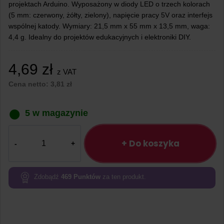
projektach Arduino. Wyposażony w diody LED o trzech kolorach
(5 mm: czerwony, żółty, zielony), napięcie pracy 5V oraz interfejs
wspólnej katody. Wymiary: 21,5 mm x 55 mm x 13,5 mm, waga:
4,4 g. Idealny do projektów edukacyjnych i elektroniki DIY.
4,69
zł
z VAT
Cena netto:
3,81
zł
5 w magazynie
ilość
Moduł
+ Do koszyka
świateł
drogowych
LED
Zdobądź
469
Punktów
za ten produkt.