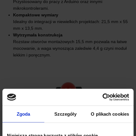
Przystosowany do pracy z Arduino oraz innymi
mikrokontrolerami.
Kompaktowe wymiary
Idealny do integracji w niewielkich projektach: 21,5 mm x 55
mm x 13,5 mm.
Wytrzymała konstrukcja
Rozstaw otworów montażowych 15,5 mm pozwala na łatwe
mocowanie, a waga wynosząca zaledwie 4,4 g czyni moduł
lekkim i poręcznym.
Zgoda
Szczegóły
O plikach cookies
Niniejsza strona korzysta z plików cookie