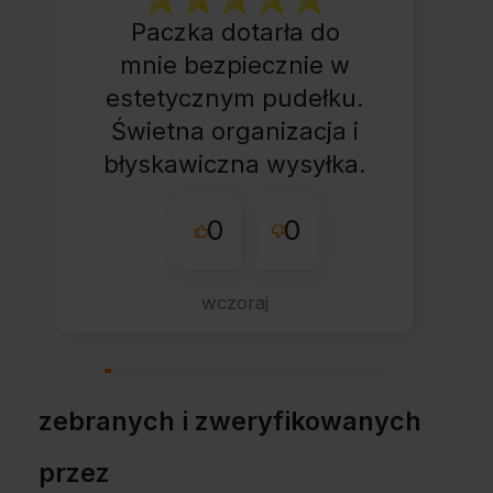
Paczka dotarła do
mnie bezpiecznie w
estetycznym pudełku.
Świetna organizacja i
błyskawiczna wysyłka.
Korzystam z tego
0
0
sklepu nie pierwszy
raz - zawsze
wszystko perfekt.
wczoraj
Polecam z całym
przekonaniem.
zebranych i zweryfikowanych
przez