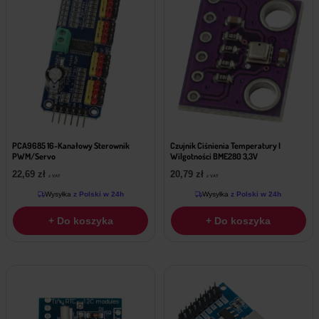
PCA9685 16-Kanałowy Sterownik
Czujnik Ciśnienia Temperatury I
PWM/Servo
Wilgotności BME280 3,3V
22,69
zł
20,79
zł
z VAT
z VAT
Wysyłka
z Polski w 24h
Wysyłka
z Polski w 24h
+ Do koszyka
+ Do koszyka