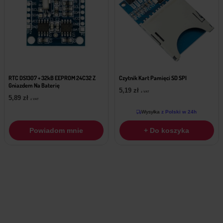
RTC DS1307 + 32kB EEPROM 24C32 Z
Czytnik Kart Pamięci SD SPI
Gniazdem Na Baterię
5,19
zł
z VAT
5,89
zł
z VAT
Wysyłka
z Polski w 24h
Powiadom mnie
+ Do koszyka