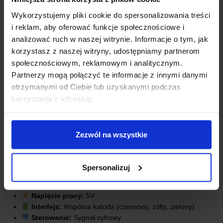
Wykorzystujemy pliki cookie do spersonalizowania treści
i reklam, aby oferować funkcje społecznościowe i
analizować ruch w naszej witrynie. Informacje o tym, jak
korzystasz z naszej witryny, udostępniamy partnerom
społecznościowym, reklamowym i analitycznym.
Partnerzy mogą połączyć te informacje z innymi danymi
otrzymanymi od Ciebie lub uzyskanymi podczas
korzystania z ich usług.
SPECYFIKACJA TECHNICZNA
Zezwól na wszystkie
Model:
Moduł świateł drogowych LED
Spersonalizuj
Wymiary płytki:
21,5 mm x 55 mm x 13,5 mm
Rozstaw otworów:
15,5 mm
Napięcie pracy:
5V
Interfejs:
Wspólna katoda (czerwony, żółty, zielony)
Sterowanie:
Sygnał cyfrowy