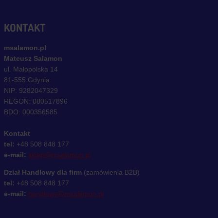
KONTAKT
msalamon.pl
Mateusz Salamon
ul. Małopolska 14
81-555 Gdynia
NIP: 9282047329
REGON: 080517896
BDO: 000356585
Kontakt
tel:
+48 508 848 177
e-mail:
sklep@msalamon.pl
Dział Handlowy dla firm
(zamówienia B2B)
tel:
+48 508 848 177
e-mail:
handlowy@msalamon.pl