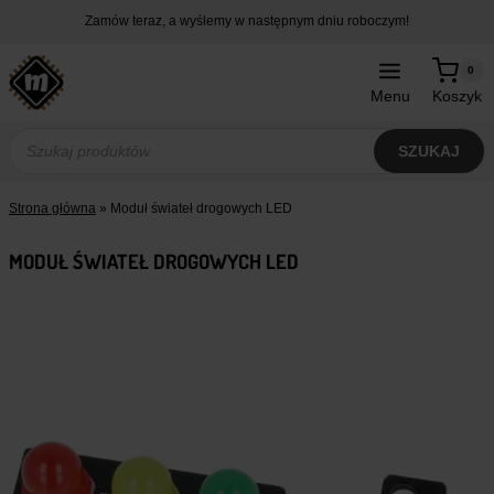
Przejdź
Zamów teraz, a wyślemy w następnym dniu roboczym!
do
treści
0
Menu
Koszyk
Wyszukiwarka
produktów
SZUKAJ
Strona główna
»
Moduł świateł drogowych LED
MODUŁ ŚWIATEŁ DROGOWYCH LED