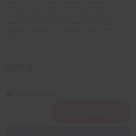
generuje sygnał dźwiękowy o zmiennej częstotliwości.
Aktywowana stanem niskim, umożliwia elastyczne wykorzystanie
w różnych projektach elektronicznych. Dzięki swojej prostocie w
obsłudze i niewielkim wymiarom, idealnie sprawdzi się w
aplikacjach wymagających dźwiękowego sygnalizowania
zdarzeń.
9
klientów kupiło ten produkt
5,09
zł
z VAT
Cena netto:
4,14
zł
82 w magazynie
ilość
Moduł
+ Do koszyka
Buzzer
aktywny
low
Zdobądź
509
Punktów
za ten produkt.