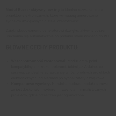
Moduł Buzzer aktywny low trig
to idealne rozwiązanie dla
projektów elektronicznych, które wymagają generowania
sygnałów dźwiękowych o stałej częstotliwości.
Dzięki wbudowanemu generatorowi dźwięku, aktywny buzzer
uruchamia się automatycznie po podaniu stanu niskiego do I/O.
GŁÓWNE CECHY PRODUKTU:
Wszechstronność zastosowań:
Moduł jest w pełni
kompatybilny z mikrokontrolerami, takimi jak Arduino, co
sprawia, że idealnie sprawdzi się w różnorodnych projektach
elektronicznych, od alarmów po sygnalizatory dźwiękowe.
Kompaktowe wymiary:
Niewielka budowa modułu sprawia,
że jest doskonałym wyborem nawet dla minimalistycznych
projektów, gdzie przestrzeń jest ograniczona.