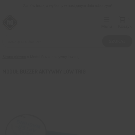
Przejdź
Zamów teraz, a wyślemy w następnym dniu roboczym!
do
treści
0
Menu
Koszyk
Wyszukiwarka
produktów
SZUKAJ
Strona główna
»
Moduł Buzzer aktywny low trig
MODUŁ BUZZER AKTYWNY LOW TRIG