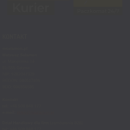
KONTAKT
msalamon.pl
Mateusz Salamon
ul. Małopolska 14
81-555 Gdynia
NIP: 9282047329
REGON: 080517896
BDO: 000356585
Kontakt
tel:
+48 508 848 177
e-mail:
sklep@msalamon.pl
Dział Handlowy dla firm
(zamówienia B2B)
tel:
+48 508 848 177