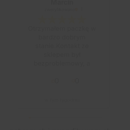
Marcin
zweryfikowano
Otrzymałem paczkę w
bardzo dobrym
stanie.Kontakt ze
sklepem był
bezproblemowy, a
całe zamówienie
0
0
przebiegło sprawnie.
w tym tygodniu