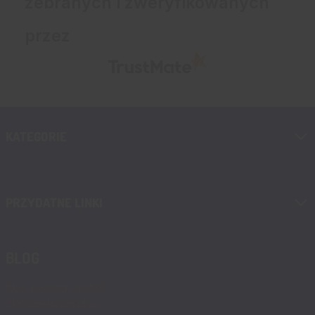
zebranych i zweryfikowanych
przez
KATEGORIE
PRZYDATNE LINKI
BLOG
Blog, nowości, artykuły
Blog msalamon.pl →