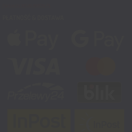
Partnerzy MSALAMON.PL
PŁATNOŚĆ & DOSTAWA