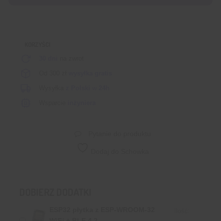
trig
KORZYŚCI
30 dni
na zwrot
Od 300 zł
wysyłka gratis
Wysyłka
z Polski
w
24h
Wsparcie
inżyniera
Pytanie do produktu
Dodaj do Schowka
DOBIERZ DODATKI
ESP32 płytka z ESP-WROOM-32
Ilość:
WiFi + BLE 4.2