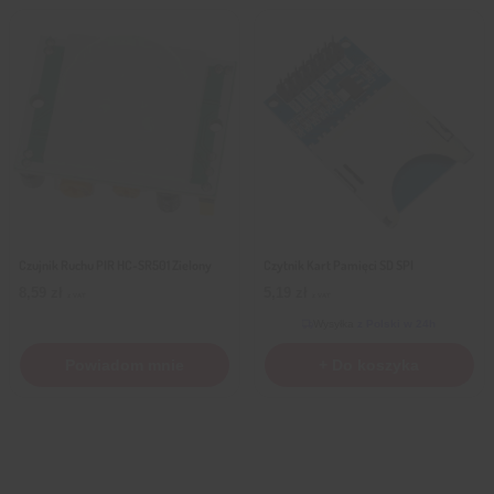
Czujnik Ruchu PIR HC-SR501 Zielony
Czytnik Kart Pamięci SD SPI
8,59
zł
5,19
zł
z VAT
z VAT
Wysyłka
z Polski w 24h
Powiadom mnie
+ Do koszyka