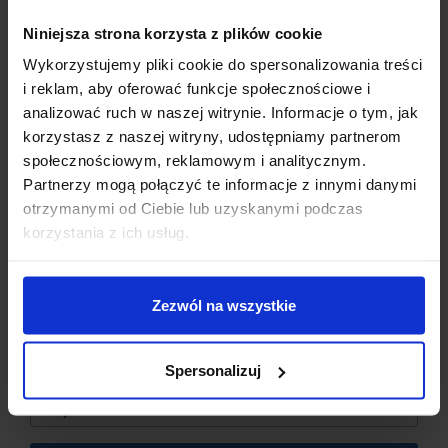
SPECYFIKACJA TECHNICZNA:
Niniejsza strona korzysta z plików cookie
Wykorzystujemy pliki cookie do spersonalizowania treści
Typ:
Moduł Buzzer aktywny low trig
Rodzaj:
Aktywny (z wbudowanym generatorem dźwięku)
i reklam, aby oferować funkcje społecznościowe i
Napięcie zasilania:
3,3 – 5 V
analizować ruch w naszej witrynie. Informacje o tym, jak
Wymiary:
32 x 13,5 mm
korzystasz z naszej witryny, udostępniamy partnerom
Waga:
2,9 g
społecznościowym, reklamowym i analitycznym.
Partnerzy mogą połączyć te informacje z innymi danymi
otrzymanymi od Ciebie lub uzyskanymi podczas
Dzisiaj dla każdego nowego SUBSKRYBENTA mamy naszą
korzystania z ich usług.
PCB breadboard MSALAMON
– PCB dodajemy do
OPINIE
zamówień o wartości minimum 50 zł
.
DOSTAWA
Zezwól na wszystkie
Imię
*
Spersonalizuj
Email
*