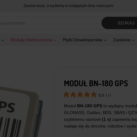
Zamów teraz, a wyślemy w następnym dniu roboczym!
kiwarka
SZUKAJ
tów
Moduły Elektroniczne
Płytki Deweloperskie
Zasilanie
MODUŁ BN-180 GPS
5.0
(
1
)
Moduł
BN-180 GPS
to wydajny moduł
GLONASS, Galileo, BDS, SBAS i QZS
szybkiemu startowi
(1 s)
zapewnia bar
nadaje się do dronów, robotów i syst