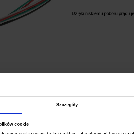
Dzięki niskiemu poboru prądu j
GŁÓWNE CECHY 
Szczegóły
 plików cookie
Chipset M8030-KT
Wysokowydajny chipset GNSS z
do spersonalizowania treści i reklam, aby oferować funkcje sp