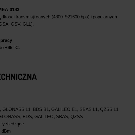
MEA-0183
dkości transmisji danych (4800–921600 bps) i popularnych
GSA, GSV, GLL).
 pracy
do
+85 °C
.
ECHNICZNA
 GLONASS L1, BDS B1, GALILEO E1, SBAS L1, QZSS L1
GLONASS, BDS, GALILEO, SBAS, QZSS
ły śledzące
7 dBm