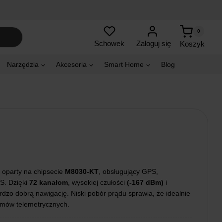
0
Zaloguj się
Schowek
Koszyk
Narzędzia
Akcesoria
Smart Home
Blog
 oparty na chipsecie
M8030-KT
, obsługujący GPS,
S. Dzięki
72 kanałom
, wysokiej czułości
(-167 dBm)
i
dzo dobrą nawigację. Niski pobór prądu sprawia, że idealnie
emów telemetrycznych.