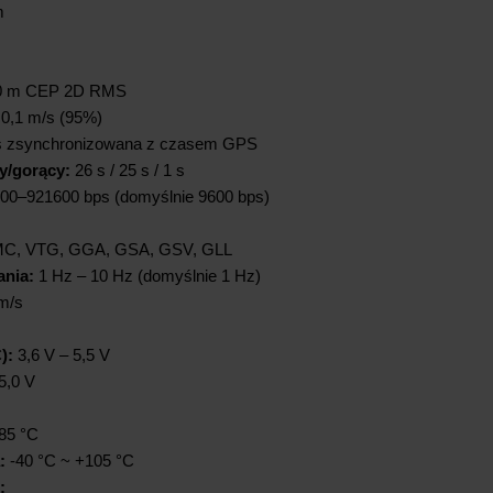
m
0 m CEP 2D RMS
0,1 m/s (95%)
 zsynchronizowana z czasem GPS
y/gorący:
26 s / 25 s / 1 s
00–921600 bps (domyślnie 9600 bps)
C, VTG, GGA, GSA, GSV, GLL
ania:
1 Hz – 10 Hz (domyślnie 1 Hz)
m/s
):
3,6 V – 5,5 V
,0 V
85 °C
:
-40 °C ~ +105 °C
: