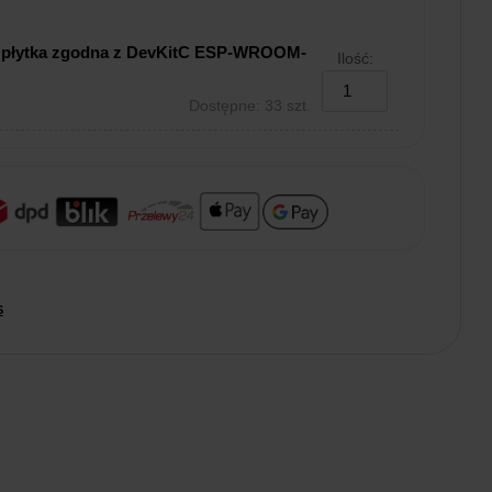
2 płytka zgodna z DevKitC ESP-WROOM-
Ilość:
Dostępne: 33 szt.
S