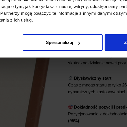
trudnych warunkach.
ormacje o tym, jak korzystasz z naszej witryny, udostępniamy p
Partnerzy mogą połączyć te informacje z innymi danymi otrzym
nia z ich usług.
Obsługa wielu systemów
Kompatybilność z GPS, GLON
dostępność sygnałów satelitarn
Spersonalizuj
Z
Wysoka czułość
Zdolność śledzenia sygnału do
skuteczne działanie nawet przy
Błyskawiczny start
Czas zimnego startu to tylko
26
dynamicznych zastosowaniach
Dokładność pozycji i pręd
Pozycjonowanie z dokładności
(95%)
.