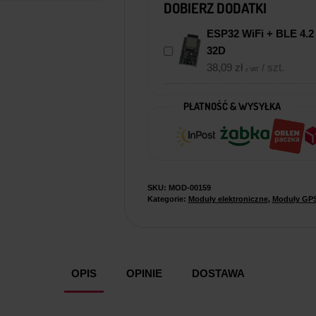
DOBIERZ DODATKI
ESP32 WiFi + BLE 4.
32D
38,09
zł
/ szt.
z VAT
PŁATNOŚĆ & WYSYŁKA
SKU:
MOD-00159
Kategorie:
Moduły elektroniczne
,
Moduły GP
OPIS
OPINIE
DOSTAWA