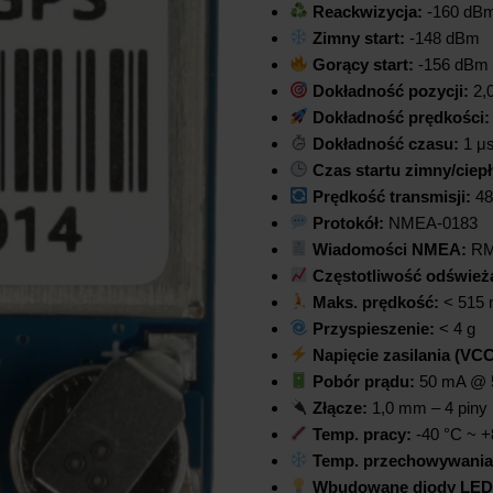
Reackwizycja:
-160 dB
Zimny start:
-148 dBm
Gorący start:
-156 dBm
Dokładność pozycji:
2,
Dokładność prędkości:
Dokładność czasu:
1 μs
Czas startu zimny/ciepł
Prędkość transmisji:
48
Protokół:
NMEA-0183
Wiadomości NMEA:
RM
Częstotliwość odśwież
Maks. prędkość:
< 515 
Przyspieszenie:
< 4 g
Napięcie zasilania (VCC
Pobór prądu:
50 mA @ 5
Złącze:
1,0 mm – 4 piny
Temp. pracy:
-40 °C ~ +
Temp. przechowywania
Wbudowane diody LED