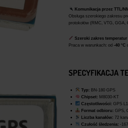
Komunikacja przez TTL/N
Obsługa szerokiego zakresu prę
protokołów (RMC, VTG, GGA, 
Szeroki zakres temperatur
Praca w warunkach: od
-40 °C
SPECYFIKACJA T
Typ:
BN-180 GPS
Chipset:
M8030-KT
Częstotliwości:
GPS L1,
Format odbioru:
GPS, 
Liczba kanałów:
72 kana
Czułość śledzenia:
-16