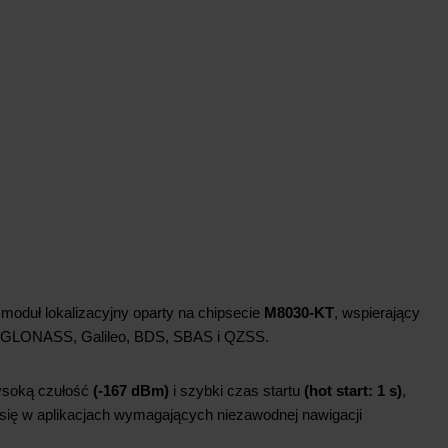
moduł lokalizacyjny oparty na chipsecie
M8030-KT
, wspierający
GLONASS, Galileo, BDS, SBAS i QZSS.
ysoką czułość
(-167 dBm)
i szybki czas startu
(hot start: 1 s)
,
 się w aplikacjach wymagających niezawodnej nawigacji