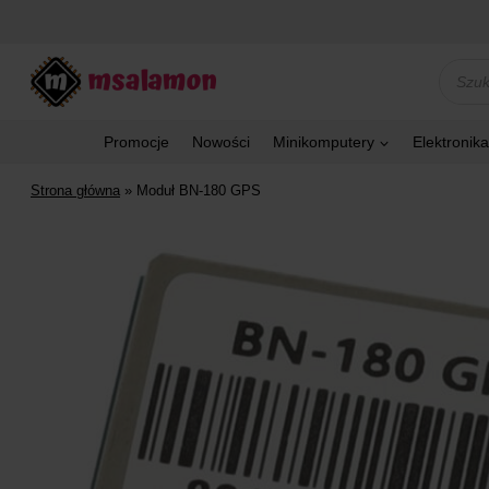
Przejdź
do
treści
Wyszu
produk
Promocje
Nowości
Minikomputery
Elektronika
Strona główna
»
Moduł BN-180 GPS