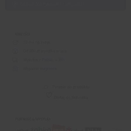
moduł
Zdobądź
559
Punktów
za ten produkt.
sterowania
silnikami
4CH
z
KORZYŚCI
układem
rozszerzeń
30 dni
na zwrot
L293
Od 300 zł
wysyłka gratis
Wysyłka
z Polski
w
24h
Wsparcie
inżyniera
Pytanie do produktu
Dodaj do Schowka
PŁATNOŚĆ & WYSYŁKA