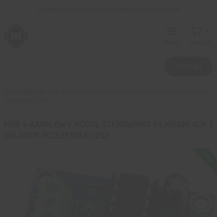
Przejdź
Zamów teraz, a wyślemy w następnym dniu roboczym!
do
treści
0
Menu
Koszyk
Wyszukiwarka
produktów
SZUKAJ
Strona główna
»
Mini 4-kanałowy moduł sterowania silnikami 4CH z układem
rozszerzeń L293
MINI 4-KANAŁOWY MODUŁ STEROWANIA SILNIKAMI 4CH Z
UKŁADEM ROZSZERZEŃ L293
NEW