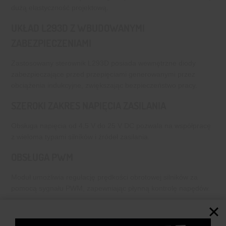
dużą elastyczność projektową.
UKŁAD L293D Z WBUDOWANYMI
ZABEZPIECZENIAMI
Zastosowany sterownik L293D posiada wewnętrzne diody
zabezpieczające przed przepięciami generowanymi przez
obciążenia indukcyjne, zwiększając bezpieczeństwo pracy.
SZEROKI ZAKRES NAPIĘCIA ZASILANIA
Obsługa napięcia od 4,5 V do 25 V DC pozwala na współpracę
z wieloma typami silników i źródeł zasilania.
OBSŁUGA PWM
Moduł umożliwia regulację prędkości obrotowej silników za
pomocą sygnału PWM, zapewniając płynną kontrolę napędów.
OCHRONA PRZED PRZEGRZANIEM