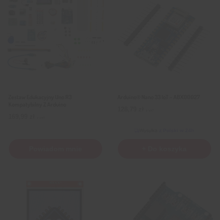
Zestaw Edukacyjny Uno R3
Arduino® Nano 33 IoT – ABX00027
Kompatybilny Z Arduino
128,79
zł
z VAT
169,99
zł
z VAT
Wysyłka
z Polski w 24h
Powiadom mnie
+ Do koszyka