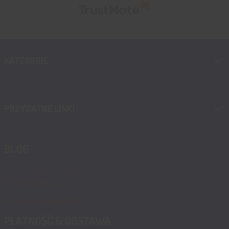
KATEGORIE
PRZYDATNE LINKI
BLOG
Blog, nowości, artykuły
Blog msalamon.pl →
Partnerzy MSALAMON.PL
PŁATNOŚĆ & DOSTAWA