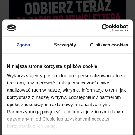
Wbudowane zabezpieczenia termiczne chronią układ przed
uszkodzeniem podczas pracy pod dużym obciążeniem.
Zgoda
Szczegóły
O plikach cookies
Niniejsza strona korzysta z plików cookie
Wykorzystujemy pliki cookie do spersonalizowania treści
i reklam, aby oferować funkcje społecznościowe i
analizować ruch w naszej witrynie. Informacje o tym, jak
korzystasz z naszej witryny, udostępniamy partnerom
społecznościowym, reklamowym i analitycznym.
Partnerzy mogą połączyć te informacje z innymi danymi
otrzymanymi od Ciebie lub uzyskanymi podczas
Dzisiaj dla każdego nowego SUBSKRYBENTA mamy naszą
korzystania z ich usług.
PCB breadboard MSALAMON
– PCB dodajemy do