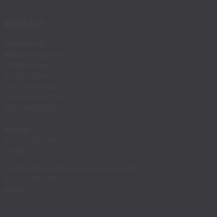
KONTAKT
msalamon.pl
Mateusz Salamon
ul. Małopolska 14
81-555 Gdynia
NIP: 9282047329
REGON: 080517896
BDO: 000356585
Kontakt
tel:
+48 508 848 177
e-mail:
sklep@msalamon.pl
Dział Handlowy dla firm
(zamówienia B2B)
tel:
+48 508 848 177
e-mail:
handlowy@msalamon.pl