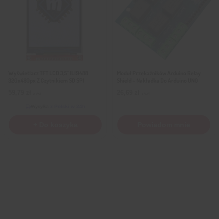
Wyświetlacz TFT LCD 3,5″ ILI9488
Moduł Przekaźników Arduino Relay
320x480px Z Czytnikiem SD SPI
Shield – Nakładka Do Arduino UNO
59,79
zł
26,69
zł
z VAT
z VAT
Wysyłka
z Polski w 24h
+ Do koszyka
Powiadom mnie