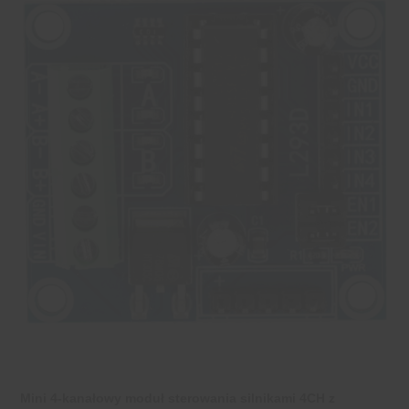
Mini 4-kanałowy moduł sterowania silnikami 4CH z