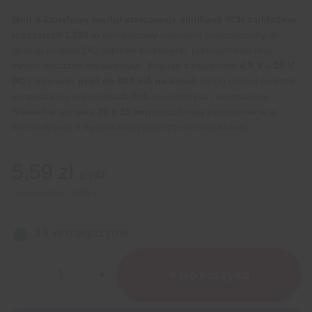
Mini 4-kanałowy moduł sterowania silnikami 4CH z układem
rozszerzeń L293
to kompaktowy sterownik przeznaczony do
obsługi silników DC, silników krokowych, przekaźników oraz
innych obciążeń indukcyjnych. Pracuje z napięciem
4,5 V – 25 V
DC
i zapewnia
prąd do 600 mA na kanał
, dzięki czemu świetnie
sprawdza się w projektach Arduino, robotyce i automatyce.
Niewielkie wymiary
39 x 35 mm
umożliwiają zastosowanie w
konstrukcjach o ograniczonej przestrzeni montażowej.
5,59
zł
z VAT
Cena netto:
4,54
zł
19 w magazynie
ilość
Mini
+ Do koszyka
4-
kanałowy