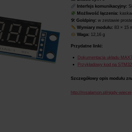
Interfejs komunikacyjny:
S
Możliwość łączenia:
kaska
🛠
Goldpiny:
w zestawie proste
Wymiary modułu:
83 × 15
Waga:
12,16 g
Przydatne linki:
Dokumentacja układu MAX
Przykładowy kod na STM32
Szczegółowy opis modułu zna
http://msalamon.pl/nigdy-wiece