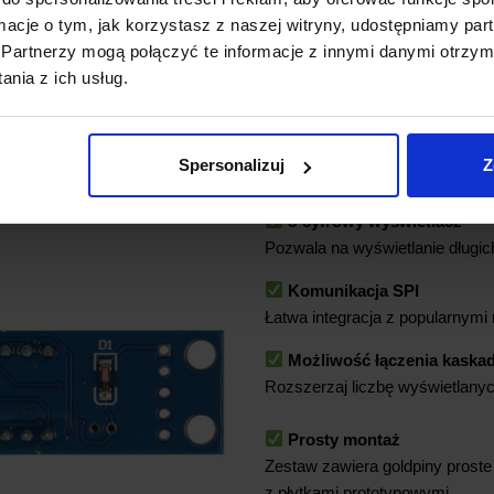
ormacje o tym, jak korzystasz z naszej witryny, udostępniamy p
GŁÓWNE CECHY 
Partnerzy mogą połączyć te informacje z innymi danymi otrzym
nia z ich usług.
Układ MAX7219
Zapewnia wygodne i szybkie s
Spersonalizuj
Z
potrzeby ręcznego multipleksow
8-cyfrowy wyświetlacz
Pozwala na wyświetlanie długich
Komunikacja SPI
Łatwa integracja z popularnymi
Możliwość łączenia kask
Rozszerzaj liczbę wyświetlanyc
Prosty montaż
Zestaw zawiera goldpiny proste 
z płytkami prototypowymi.