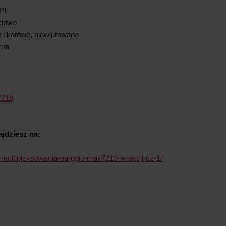
PI
dowo
 i kątowe, niewlutowane
 mm
7219
jdziesz na:
j-multipleksowania-na-gpio-max7219-w-akcji-cz-1/