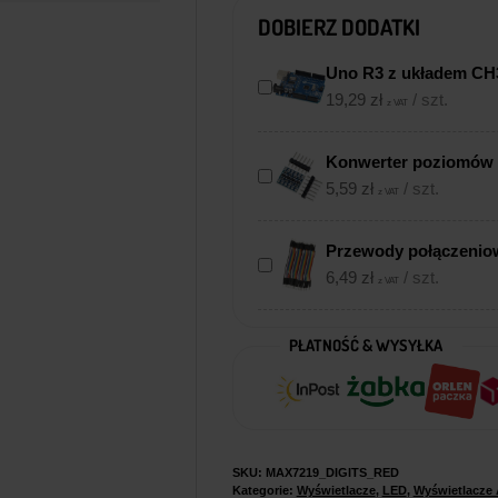
DOBIERZ DODATKI
Uno R3 z układem CH
19,29
zł
/ szt.
z VAT
Konwerter poziomów l
5,59
zł
/ szt.
z VAT
Przewody połączenio
6,49
zł
/ szt.
z VAT
PŁATNOŚĆ & WYSYŁKA
SKU:
MAX7219_DIGITS_RED
Kategorie:
Wyświetlacze
,
LED
,
Wyświetlacze 