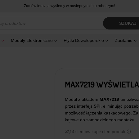
Zamów teraz, a wyślemy w następnym dniu roboczym!
kiwarka
SZUKAJ
tów
Moduły Elektroniczne
Płytki Deweloperskie
Zasilanie
MAX7219 WYŚWIETLA
Moduł z układem
MAX7219
umożliwi
przez interfejs
SPI
, eliminując potrze
możliwość łączenia kaskadowego. Za
kątowe do samodzielnego montażu.
14
klientów kupiło ten produkt