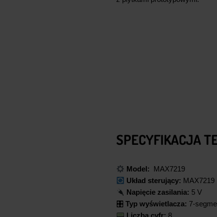
SPECYFIKACJA T
Model:
MAX7219
Układ sterujący:
MAX7219
Napięcie zasilania:
5 V
🎛
Typ wyświetlacza:
7-segme
Liczba cyfr:
8