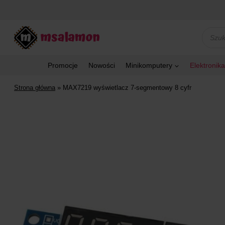
Przejdź
do
treści
Wyszu
produk
Promocje
Nowości
Minikomputery
Elektronika
Strona główna
»
MAX7219 wyświetlacz 7-segmentowy 8 cyfr