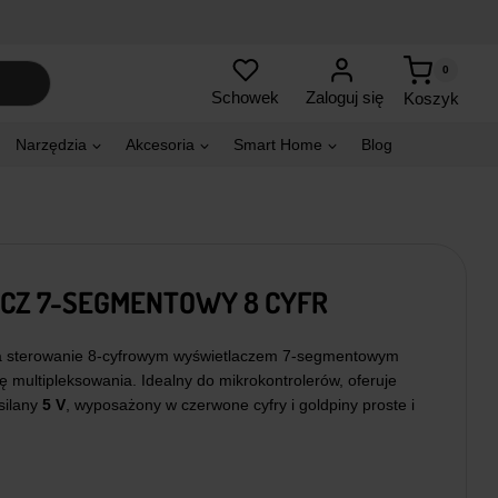
0
Zaloguj się
Schowek
Koszyk
Narzędzia
Akcesoria
Smart Home
Blog
CZ 7-SEGMENTOWY 8 CYFR
a sterowanie 8-cyfrowym wyświetlaczem 7-segmentowym
bę multipleksowania. Idealny do mikrokontrolerów, oferuje
silany
5 V
, wyposażony w czerwone cyfry i goldpiny proste i