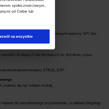
artnerom społecznościowym,
PRODUKTU
anymi od Ciebie lub
terowanie wyświetlaczami 7-segmentowymi poprzez SPI, bez
ezwól na wszystkie
ania.
 wartości liczbowych lub tekstowych np. liczników, czasu.
 mikrokontrolerami Arduino, STM32, ESP.
adowego
h znaków, łącząc kolejne moduły.
i kątowe do samodzielnego przylutowania, co ułatwia integrację