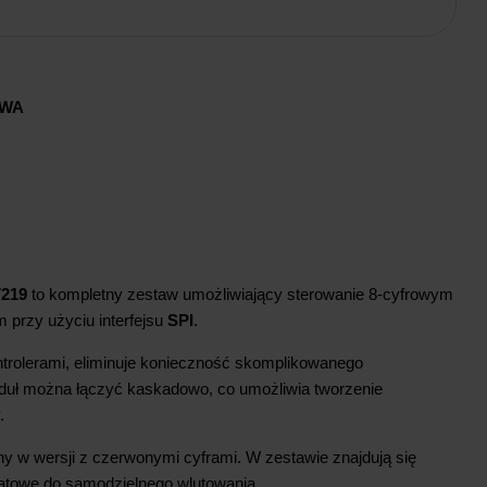
AWA
219
to kompletny zestaw umożliwiający sterowanie 8-cyfrowym
przy użyciu interfejsu
SPI
.
ntrolerami, eliminuje konieczność skomplikowanego
duł można łączyć kaskadowo, co umożliwia tworzenie
y.
ny w wersji z czerwonymi cyframi. W zestawie znajdują się
 kątowe do samodzielnego wlutowania.