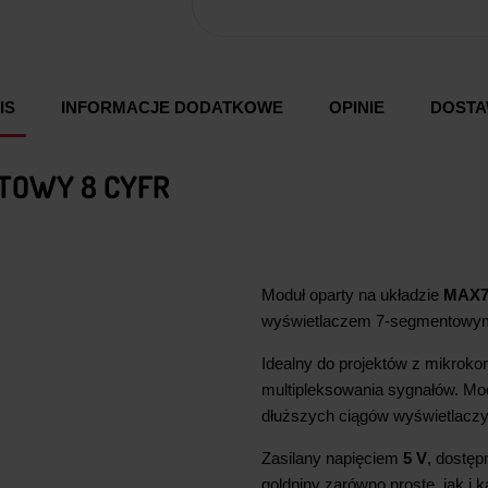
IS
INFORMACJE DODATKOWE
OPINIE
DOST
TOWY 8 CYFR
Moduł oparty na układzie
MAX7
wyświetlaczem 7-segmentowym 
Idealny do projektów z mikroko
multipleksowania sygnałów. Mo
dłuższych ciągów wyświetlacz
Zasilany napięciem
5 V
, dostęp
goldpiny zarówno proste, jak i