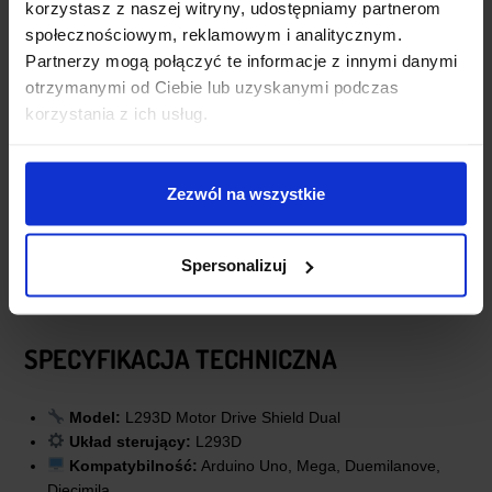
korzystasz z naszej witryny, udostępniamy partnerom
społecznościowym, reklamowym i analitycznym.
Partnerzy mogą połączyć te informacje z innymi danymi
otrzymanymi od Ciebie lub uzyskanymi podczas
korzystania z ich usług.
Zezwól na wszystkie
Spersonalizuj
SPECYFIKACJA TECHNICZNA
Model:
L293D Motor Drive Shield Dual
Układ sterujący:
L293D
Kompatybilność:
Arduino Uno, Mega, Duemilanove,
Diecimila