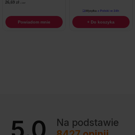
26,69
zł
z VAT
Wysyłka
z Polski w 24h
Powiadom mnie
+ Do koszyka
5.0
Na podstawie
8427
opinii