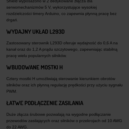
Shield wyposażono w 2 dedykowane złącza dla
serwomechanizmów 5 V, wykorzystujące wysokiej
rozdzielczości timery Arduino, co zapewnia płynną pracę bez
drgań.
WYDAJNY UKŁAD L293D
Zastosowany sterownik L293D oferuje wydajność do 0,6 A na
kanał oraz do 1,2 A prądu szczytowego, zapewniając stabilną
pracę wielu popularnych silników.
WBUDOWANE MOSTKI H
Cztery mostki H umożliwiają sterowanie kierunkiem obrotów
silników oraz ich płynną regulację prędkości przy użyciu sygnału
PWM.
ŁATWE PODŁĄCZENIE ZASILANIA
Duże złącza śrubowe pozwalają na wygodne podłączanie
przewodów zasilających oraz silników o przekrojach od 10 AWG
do 22 AWG.