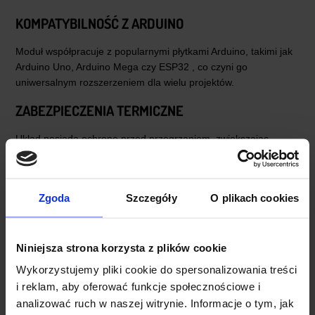
KOMPATYBILNOŚĆ Z ARDUINO
Moduł współpracuje z popularnymi płytkami Arduino, takimi jak
Arduino Uno, Arduino Mega czy ESP32 , co czyni go
uniwersalnym rozszerzeniem dla wielu projektów.
ZABEZPIECZENIA TERMICZNE
Układ posiada ochronę przed przegrzaniem, zwiększając
bezpieczeństwo użytkowania podczas pracy pod większym
obciążeniem.
Zgoda
Szczegóły
O plikach cookies
Niniejsza strona korzysta z plików cookie
Wykorzystujemy pliki cookie do spersonalizowania treści
i reklam, aby oferować funkcje społecznościowe i
analizować ruch w naszej witrynie. Informacje o tym, jak