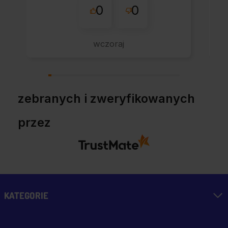
0
0
sklepu nie pierwszy
raz - zawsze
wszystko perfekt.
wczoraj
Polecam z całym
przekonaniem.
zebranych i zweryfikowanych
przez
KATEGORIE