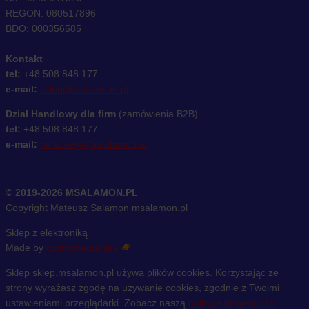
REGON: 080517896
BDO: 000356585
Kontakt
tel:
+48 508 848 177
e-mail:
sklep@msalamon.pl
Dział Handlowy dla firm
(zamówienia B2B)
tel:
+48 508 848 177
e-mail:
handlowy@msalamon.pl
© 2019-2026 MSALAMON.PL
Copyright Mateusz Salamon msalamon.pl
Sklep z elektroniką
Made by
cosmonauts.dev
Sklep sklep.msalamon.pl używa plików cookies. Korzystając ze
strony wyrażasz zgodę na używanie cookies, zgodnie z Twoimi
ustawieniami przeglądarki. Zobacz naszą
politykę prywatności
.