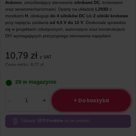
Arduino
, umożliwiający sterowanie
silnikami DC
, krokowymi
oraz serwomechanizmami. Oparty na układzie
L293D
z
mostkami
H
, obsługuje
do 4 silników DC
lub
2 silniki krokowe
przy napięciu zasilania
od 4,5 V do 12 V
. Doskonale sprawdza
się w projektach robotycznych, automatyce oraz konstrukcjach
DIY wymagających precyzyjnego sterowania napędami.
10,79
zł
z VAT
Cena netto:
8,77
zł
29 w magazynie
ilość
L293D
+ Do koszyka
Motor
Drive
Shield
Zdobądź
1079
Punktów
za ten produkt.
Dual
dla