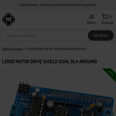
Przejdź
Zamów teraz, a wyślemy w następnym dniu roboczym!
do
treści
0
Menu
Koszyk
Wyszukiwarka
produktów
SZUKAJ
Strona główna
»
L293D Motor Drive Shield Dual dla Arduino
L293D MOTOR DRIVE SHIELD DUAL DLA ARDUINO
NEW