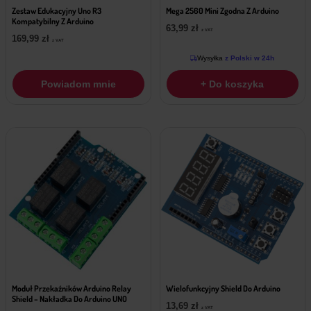
Zestaw Edukacyjny Uno R3
Mega 2560 Mini Zgodna Z Arduino
Kompatybilny Z Arduino
63,99
zł
z VAT
169,99
zł
z VAT
Wysyłka
z Polski w 24h
Powiadom mnie
+ Do koszyka
Moduł Przekaźników Arduino Relay
Wielofunkcyjny Shield Do Arduino
Shield – Nakładka Do Arduino UNO
13,69
zł
z VAT