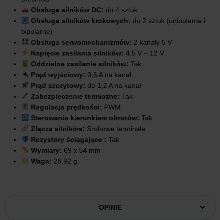
Obsługa silników DC:
do 4 sztuk
Obsługa silników krokowych:
do 2 sztuk (unipolarne i
bipolarne)
Obsługa serwomechanizmów:
2 kanały 5 V
Napięcie zasilania silników:
4,5 V – 12 V
Oddzielne zasilanie silników:
Tak
Prąd wyjściowy:
0,6 A na kanał
Prąd szczytowy:
do 1,2 A na kanał
Zabezpieczenie termiczne:
Tak
Regulacja prędkości:
PWM
Sterowanie kierunkiem obrotów:
Tak
Złącza silników:
Śrubowe terminale
Rezystory ściągające :
Tak
Wymiary:
69 x 54 mm
Waga:
28,92 g
OPINIE