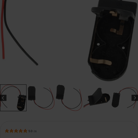
5.0
(
1
)