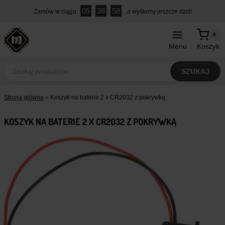
Przejdź
05
:
38
:
57
Zamów w ciągu:
, a wyślemy jeszcze dziś!
do
treści
0
Menu
Koszyk
Wyszukiwarka
produktów
SZUKAJ
Strona główna
»
Koszyk na baterie 2 x CR2032 z pokrywką
KOSZYK NA BATERIE 2 X CR2032 Z POKRYWKĄ