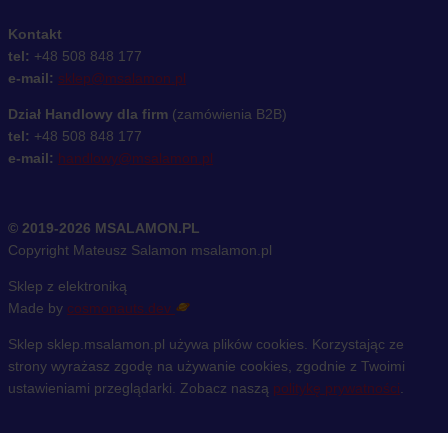
Kontakt
tel:
+48 508 848 177
e-mail:
sklep@msalamon.pl
Dział Handlowy dla firm
(zamówienia B2B)
tel:
+48 508 848 177
e-mail:
handlowy@msalamon.pl
© 2019-2026 MSALAMON.PL
Copyright Mateusz Salamon msalamon.pl
Sklep z elektroniką
Made by
cosmonauts.dev
Sklep sklep.msalamon.pl używa plików cookies. Korzystając ze
strony wyrażasz zgodę na używanie cookies, zgodnie z Twoimi
ustawieniami przeglądarki. Zobacz naszą
politykę prywatności
.