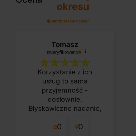
okresu
Jak zbieramy opinie?
Tomasz
zweryfikowano
Korzystanie z ich
usług to sama
przyjemność -
dosłownie!
Błyskawiczne nadanie,
przesyłka bardzo
0
0
starannie
zapakowana z miłym