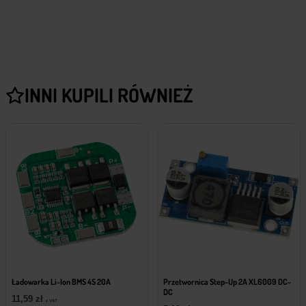
INNI KUPILI RÓWNIEŻ
Ładowarka Li-Ion BMS 4S 20A
Przetwornica Step-Up 2A XL6009 DC-
DC
11,59
zł
z VAT