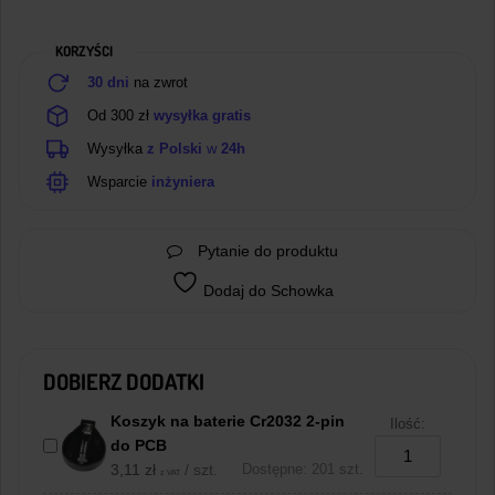
z
pokrywką
KORZYŚCI
30 dni
na zwrot
Od 300 zł
wysyłka gratis
Wysyłka
z Polski
w
24h
Wsparcie
inżyniera
Pytanie do produktu
Dodaj do Schowka
DOBIERZ DODATKI
Koszyk na baterie Cr2032 2-pin
Ilość:
do PCB
3,11
zł
/ szt.
Dostępne: 201 szt.
z VAT