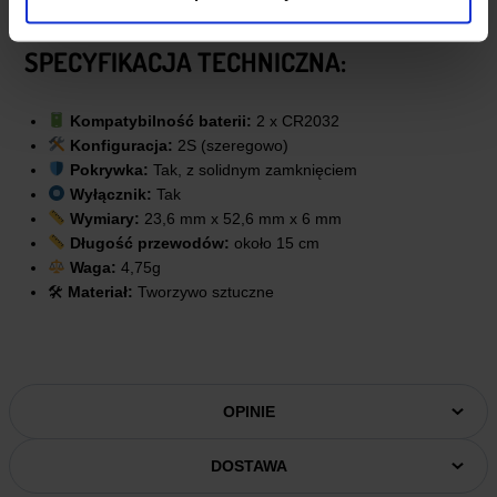
SPECYFIKACJA TECHNICZNA:
Kompatybilność baterii:
2 x CR2032
Konfiguracja:
2S (szeregowo)
Pokrywka:
Tak, z solidnym zamknięciem
Wyłącznik:
Tak
Wymiary:
23,6 mm x 52,6 mm x 6 mm
Długość przewodów:
około 15 cm
Waga:
4,75g
🛠
Materiał:
Tworzywo sztuczne
OPINIE
DOSTAWA