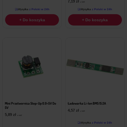
7,19
zł
z VAT
Wysyłka
z Polski w 24h
Wysyłka
z Polski w 24h
+ Do koszyka
+ Do koszyka
Mini Przetwornica Step-Up 0.9÷5V Do
Ładowarka Li-Ion BMS 1S 2A
5V
4,57
zł
z VAT
5,89
zł
z VAT
Wysyłka
z Polski w 24h