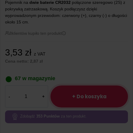
Pojemnik na
dwie baterie CR2032
połączone szeregowo (2S) z
pokrywką zatrzaskową. Koszyk podłączysz dzięki
wyprowadzonym przewodom: czerwony (+), czarny (-) o długości
około 15 cm.
8
klientów kupiło ten produkt
3,53
zł
z VAT
Cena netto:
2,87
zł
67 w magazynie
ilość
Koszyk
+ Do koszyka
na
baterie
2
Zdobądź
353
Punktów
za ten produkt.
x
CR2032