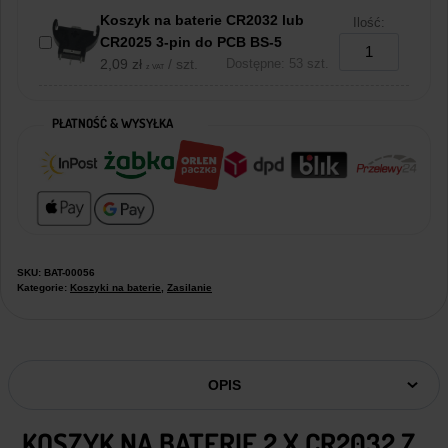
Koszyk na baterie CR2032 lub
Ilość:
CR2025 3-pin do PCB BS-5
2,09
zł
/ szt.
Dostępne: 53 szt.
z VAT
PŁATNOŚĆ & WYSYŁKA
SKU:
BAT-00056
Kategorie:
Koszyki na baterie
,
Zasilanie
OPIS
KOSZYK NA BATERIE 2 X CR2032 Z