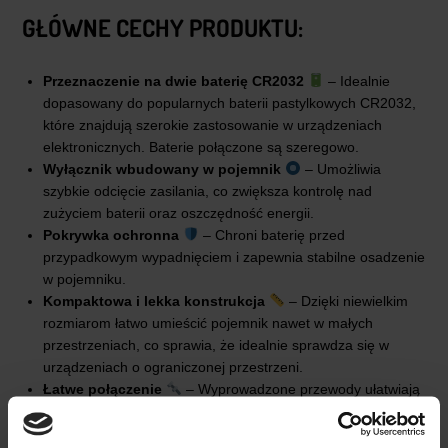
GŁÓWNE CECHY PRODUKTU:
Przeznaczenie na dwie baterię CR2032
– Idealnie
dopasowany do popularnych baterii pastylkowych CR2032,
które znajdują szerokie zastosowanie w urządzeniach
elektronicznych. Baterie połączone są szeregowo.
Wyłącznik wbudowany w pojemnik
– Umożliwia
szybkie odcięcie zasilania, co zwiększa kontrolę nad
zużyciem baterii oraz oszczędność energii.
Pokrywka ochronna
– Chroni baterię przed
przypadkowym wypadnięciem i zapewnia stabilne osadzenie
w pojemniku.
Kompaktowa i lekka konstrukcja
– Dzięki niewielkim
rozmiarom łatwo umieścić pojemnik nawet w małych
przestrzeniach, co sprawia, że idealnie sprawdza się w
urządzeniach o ograniczonej przestrzeni.
Łatwe połączenie
– Wyprowadzone przewody ułatwiają
podłączenie baterii do urządzenia.