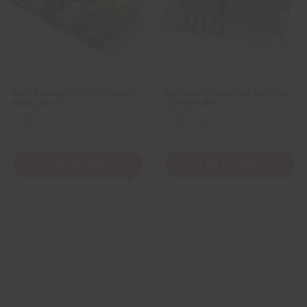
Moduł Zasilania Do Płytek Stykowych
Regulowana Przetwornica Step-Down
MB102 3,3V-5V
DC-DC Mini360
7,19
zł
5,09
zł
z VAT
z VAT
+ Do koszyka
+ Do koszyka