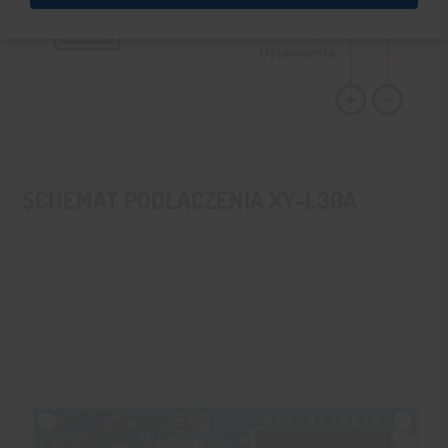
SCHEMAT PODŁĄCZENIA XY-L30A