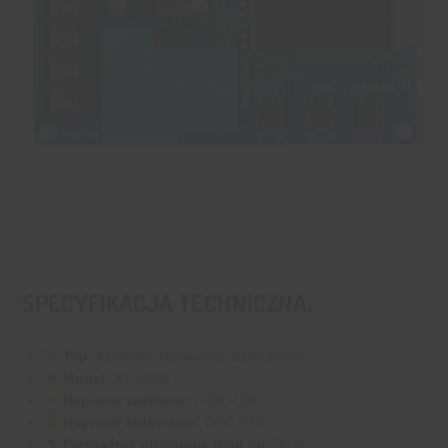
SPECYFIKACJA TECHNICZNA:
Typ:
Kontroler ładowania akumulatora
Model:
XY-L30A
Napięcie zasilania:
6-30 V DC
Napięcie ładowania:
6-30 V DC
Przekaźnik obsługuje prąd do:
30 A