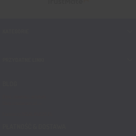
KATEGORIE
PRZYDATNE LINKI
BLOG
Blog, nowości, artykuły
Blog msalamon.pl →
Partnerzy MSALAMON.PL
PŁATNOŚĆ & DOSTAWA