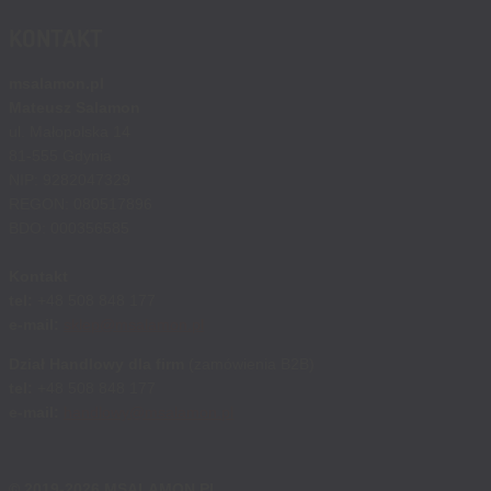
KONTAKT
msalamon.pl
Mateusz Salamon
ul. Małopolska 14
81-555 Gdynia
NIP: 9282047329
REGON: 080517896
BDO: 000356585
Kontakt
tel:
+48 508 848 177
e-mail:
sklep@msalamon.pl
Dział Handlowy dla firm
(zamówienia B2B)
tel:
+48 508 848 177
e-mail:
handlowy@msalamon.pl
© 2019-2026 MSALAMON.PL