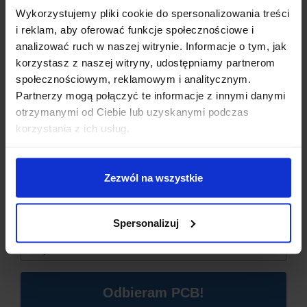
Wykorzystujemy pliki cookie do spersonalizowania treści
Długie naciśnięcie przycisku SET
– Pozwala na
i reklam, aby oferować funkcje społecznościowe i
ustawienie parametrów ładowania (górny i dolny limit
napięcia).
analizować ruch w naszej witrynie. Informacje o tym, jak
korzystasz z naszej witryny, udostępniamy partnerom
TRYB USTAWIEŃ:
społecznościowym, reklamowym i analitycznym.
Partnerzy mogą połączyć te informacje z innymi danymi
otrzymanymi od Ciebie lub uzyskanymi podczas
UP:
Ustawienie górnego limitu napięcia ładowania.
Dzisiaj dla każdego nowego SUBSKRYBENTA mamy naszą
DN:
Ustawienie dolnego limitu napięcia, po którego
korzystania z ich usług.
PCB breadboard MSALAMON
– PCB dodajemy do
osiągnięciu ładowanie się rozpocznie.
zamówień o wartości minimum 50 zł
.
Zezwól na wszystkie
Imię
*
Spersonalizuj
Email
*
Odbieram PCB!