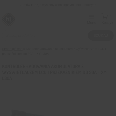
Przejdź
Zamów teraz, a wyślemy w następnym dniu roboczym!
do
treści
0
Menu
Koszyk
Wyszukiwarka
produktów
SZUKAJ
Strona główna
»
Kontroler ładowania akumulatora z wyświetlaczem LCD i
przekaźnikiem do 30A – XY-L30A
KONTROLER ŁADOWANIA AKUMULATORA Z
WYŚWIETLACZEM LCD I PRZEKAŹNIKIEM DO 30A – XY-
L30A