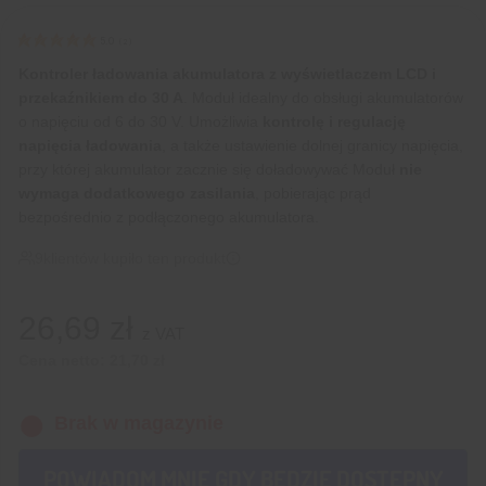
5.0
(
2
)
Kontroler ładowania akumulatora z wyświetlaczem LCD i
przekaźnikiem do 30 A
. Moduł idealny do obsługi akumulatorów
o napięciu od 6 do 30 V. Umożliwia
kontrolę i regulację
napięcia ładowania
, a także ustawienie dolnej granicy napięcia,
przy której akumulator zacznie się doładowywać Moduł
nie
wymaga dodatkowego zasilania
, pobierając prąd
bezpośrednio z podłączonego akumulatora.
9
klientów kupiło ten produkt
26,69
zł
z VAT
Cena netto:
21,70
zł
Brak w magazynie
POWIADOM MNIE GDY BĘDZIE DOSTĘPNY