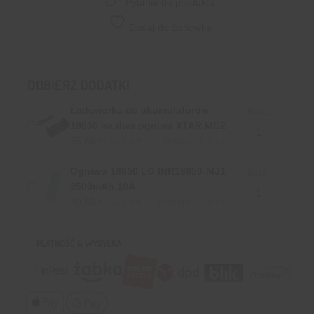
Pytanie do produktu
Dodaj do Schowka
DOBIERZ DODATKI
Ładowarka do akumulatorów
Ilość:
18650 na dwa ogniwa XTAR MC2
35,69
zł
/ szt.
Dostępne: 3 szt.
z VAT
Ogniwo 18650 LG INR18650-MJ1
Ilość:
3500mAh 10A
30,59
zł
/ szt.
Dostępne: 75 szt.
z VAT
PŁATNOŚĆ & WYSYŁKA