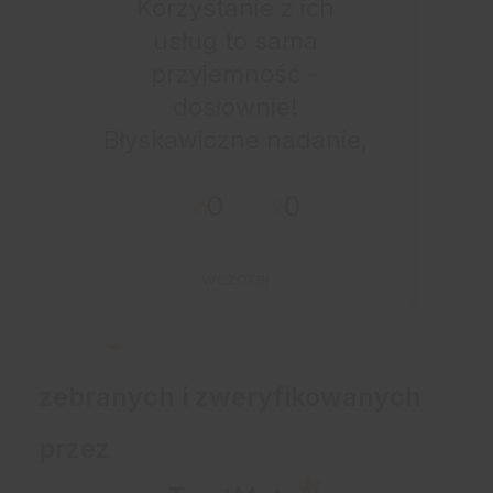
Korzystanie z ich
usług to sama
przyjemność -
dosłownie!
Błyskawiczne nadanie,
przesyłka bardzo
0
0
starannie
zapakowana z miłym
dodatkiem:-) Jakim?
wczoraj
Kup u w tej firmie bo
warto!
zebranych i zweryfikowanych
przez